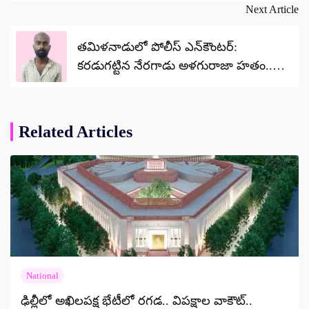
Next Article
తమిళనాడులో పోలీస్ ఎన్‌కౌంటర్:
కరడుగట్టిన నేరగాడు అళగురాజా హతం..
పోలీసులపై దాడికి యత్నించడంతో కాల్పులు!
Related Articles
National
ఢిల్లీలో అఖిలపక్ష భేటీలో రగడ.. విపక్షాల వాకౌట్..