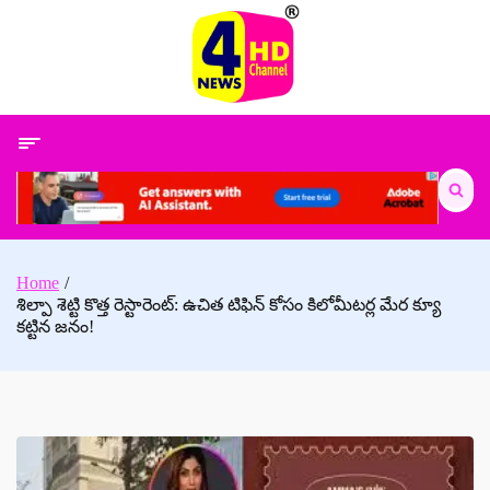
Skip
to
content
Search
for:
Home
శిల్పా శెట్టి కొత్త రెస్టారెంట్: ఉచిత టిఫిన్ కోసం కిలోమీటర్ల మేర క్యూ
కట్టిన జనం!