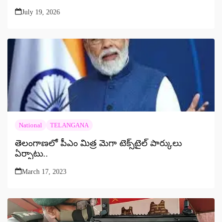
July 19, 2026
National
TELANGANA
తెలంగాణలో పీఎం మిత్ర మెగా టెక్స్‌టైల్ పార్కులు
ఏర్పాటు..
March 17, 2023