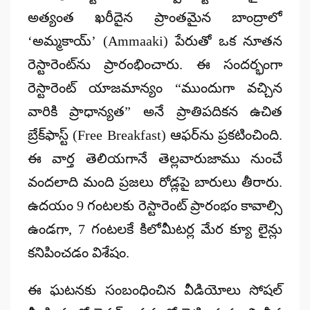
అత్యంత ఖరీదైన ప్రాంతమైన బాంద్రాలో
‘అమ్మకాయ్’ (Ammaaki)
పేరుతో ఒక నూతన
రెస్టారెంట్‌ను ప్రారంభించారు. ఈ సందర్భంగా
రెస్టారెంట్ యాజమాన్యం “ముందుగా వచ్చిన
వారికి ప్రాధాన్యత” అనే ప్రాతిపదికన
ఉచిత
బ్రేక్‌ఫాస్ట్ (Free Breakfast)
ఆఫర్‌ను ప్రకటించింది.
ఈ వార్త తెలియగానే తెల్లవారుజాము నుంచే
వందలాది మంది ప్రజలు రోడ్లపై బారులు తీరారు.
ఉదయం 9 గంటలకు రెస్టారెంట్ ప్రారంభం కావాల్సి
ఉండగా, 7 గంటలకే కిలోమీటర్ల మేర క్యూ లైన్లు
కనిపించడం విశేషం.
ఈ ఘటనకు సంబంధించిన వీడియోలు సోషల్