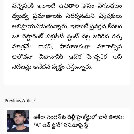
వచ్చేసరికి ఇలాంటి ఉచితాల కోసం ఎగబడటం
ద్వంద్వ ప్రమాణాలకు నిదర్శనమని విశ్లేషకులు
అభిప్రాయపడుతున్నారు. ఇలాంటి ప్రవర్తన కేవలం
ఒక రెస్టారెంట్ పబ్లిసిటీ స్టంట్ వల్ల జరిగిన రచ్చ
మాత్రమే కాదని, సామాజికంగా మారాల్సిన
ఆలోచనా విధానానికి ఇదొక హెచ్చరిక అని
నెటిజన్లు ఆవేదన వ్యక్తం చేస్తున్నారు.
Previous Article
Post
navigation
అకీరా నందన్‌కు ఢిల్లీ హైకోర్టులో భారీ ఊరట:
‘AI లవ్ స్టోరీ’ సినిమాపై స్టే!