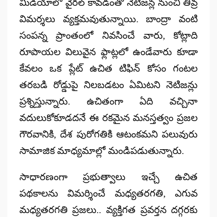
మీడియాలో వైరల్ కావడంతో నెటిజన్ల నుంచి తీవ్ర
విమర్శలు వ్యక్తమవుతున్నాయి. బాంద్రా వంటి
సంపన్న ప్రాంతంలో నివసించే వారు, కోట్లాది
రూపాయల విలువైన ఫ్లాట్లలో ఉండేవారు కూడా
కేవలం ఒక ప్లేట్ ఉచిత టిఫిన్ కోసం గంటల
తరబడి రోడ్డుపై నిలబడటం ఏమిటని నెటిజన్లు
ప్రశ్నిస్తున్నారు. ఉచితంగా ఏది వచ్చినా
వదులుకోకూడదనే ఈ రకమైన మనస్తత్వం ప్రజల
గౌరవానికి, దేశ పురోగతికి ఆటంకమని పలువురు
సామాజిక మాధ్యమాల్లో మండిపడుతున్నారు.
సాధారణంగా ప్రభుత్వాలు ఇచ్చే ఉచిత
పథకాలను విమర్శించే మధ్యతరగతి, ఎగువ
మధ్యతరగతి ప్రజలు.. వ్యక్తిగత ప్రవర్తన దగ్గరకు