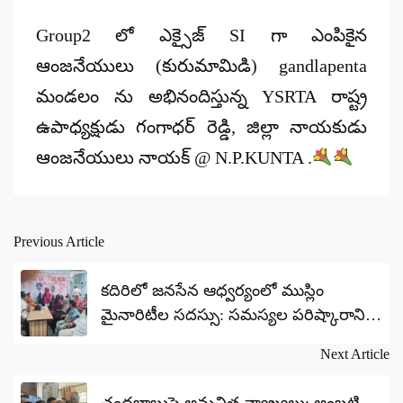
by
Group2 లో ఎక్సైజ్ SI గా ఎంపికైన
ఆంజనేయులు (కురుమామిడి) gandlapenta
మండలం ను అభినందిస్తున్న YSRTA రాష్ట్ర
ఉపాధ్యక్షుడు గంగాధర్ రెడ్డి, జిల్లా నాయకుడు
ఆంజనేయులు నాయక్ @ N.P.KUNTA .
Previous Article
Post
navigation
కదిరిలో జనసేన ఆధ్వర్యంలో ముస్లిం
మైనారిటీల సదస్సు: సమస్యల పరిష్కారానికి
భైరవ ప్రసాద్ భరోసా
Next Article