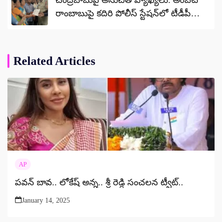
చంద్రబాబుపై అనుచిత వ్యాఖ్యలు: అంబటి
రాంబాబుపై కదిరి పోలీస్ స్టేషన్‌లో టీడీపీ
నేతల ఫిర్యాదు
Related Articles
AP
పవన్ బావ.. లోకేష్ అన్న.. శ్రీ రెడ్డి సంచలన ట్వీట్..
January 14, 2025