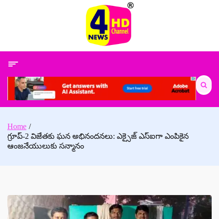
Skip
to
content
Search
for:
Home
గ్రూప్-2 విజేతకు ఘన అభినందనలు: ఎక్సైజ్ ఎస్‌ఐగా ఎంపికైన
ఆంజనేయులుకు సన్మానం