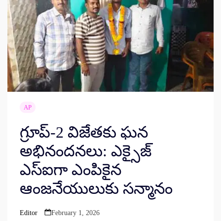
AP
గ్రూప్-2 విజేతకు ఘన
అభినందనలు: ఎక్సైజ్
ఎస్‌ఐగా ఎంపికైన
ఆంజనేయులుకు సన్మానం
Editor
February 1, 2026
Posted