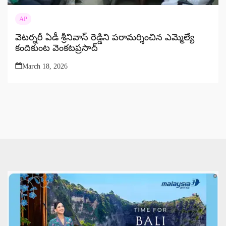
AP
వెటర్నరీ ఏడీ శ్రీనివాస్ రెడ్డిని పరామర్శించిన ఎమ్మెల్యే
కందికుంట వెంకటప్రసాద్
March 18, 2026