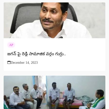
AP
జగన్ పై రెడ్డి సామాజిక వర్గం గుర్రు..
December 14, 2023