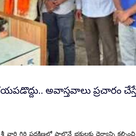
లు భయపడొద్దు.. అవాస్తవాలు ప్రచారం చేస
న శ్రీ వారి గిరి ప్రదక్షిణలో పాల్గొనే భక్తులకు ధైర్యాన్ని క