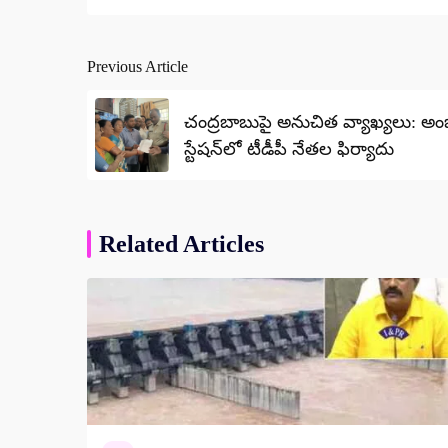
Previous Article
Post
navigation
చంద్రబాబుపై అనుచిత వ్యాఖ్యలు: అంబ
స్టేషన్‌లో టీడీపీ నేతల ఫిర్యాదు
Related Articles