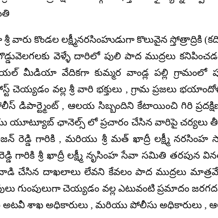
ితి
ా శ్రీ వారు కొండల లక్ష్మీనరసింహుడుగా కొలువైన స్తోత్రాద్రికి (కద
లో గొడ్డువెలగలకు వెళ్ళే దారిలో పులి పాద ముద్రలు కనిపి
ల్ మీడియా వేదికగా కుమ్మర వాండ్ల పల్లి గ్రామంలో పులి
్ట్ చెయ్యడం వల్ల శ్రీ వారి భక్తులు , గ్రామ ప్రజలు భయాందో
 పోలీస్ డిపార్ట్మెంట్ , ఆలయ సిబ్బందిని కేటాయించి గిరి
్యూబ్ ఛానెల్స్ లో ప్రచారం చేసిన వారిపై చర్యలు తీసు
్ నిరంజన్ రెడ్డి గారికి , మరియు శ్రీ మత్ ఖాద్రీ లక్ష్మ
 రెడ్డి గారికి శ్రీ ఖాద్రీ లక్ష్మీ నృసింహ సేవా సమితి తరప
ి చేసిన దాఖలాలు లేవని కేవలం పాద ముద్రలు మాత్రమే వచ్చాయ
పులు గుంపులుగా చెయ్యడం వల్ల ఎటువంటి ప్రమాదం జరగదన
ుందని అటవీ శాఖ అధికారులు , మరియు పోలీసు అధికారులు , 