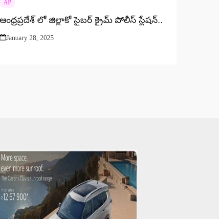
AP
ఆంధ్రప్రదేశ్​ లో జిల్లాకో సైబర్ క్రైమ్ పోలీస్ స్టేషన్..
January 28, 2025