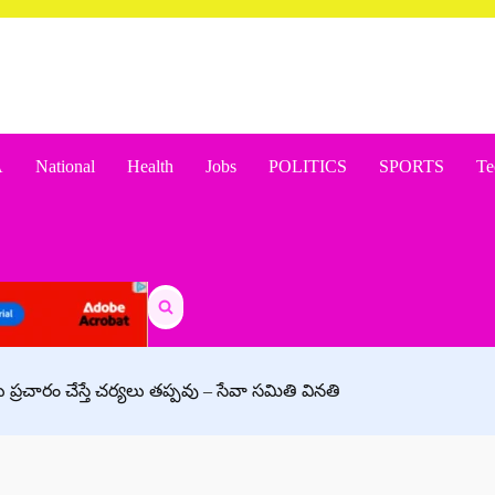
A
National
Health
Jobs
POLITICS
SPORTS
Te
Search
for:
లు ప్రచారం చేస్తే చర్యలు తప్పవు – సేవా సమితి వినతి