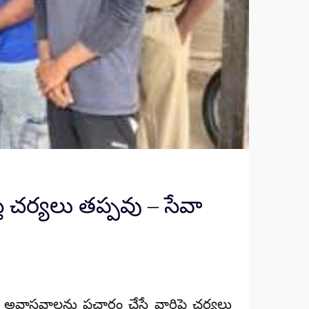
్తే చర్యలు తప్పవు – సేవా
ల్పించి అవాస్తవాలను ప్రచారం చేసే వారిపై చర్యలు