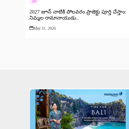
AP
2027 జూన్ నాటికి పోలవరం ప్రాజెక్టు పూర్తి చేస్తాం:
నిమ్మల రామానాయుడు..
May 11, 2026