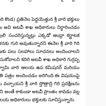
ిరి కొండ) ప్రతినెల పెద్దయెత్తున శ్రీ వారి భక్తులు
ంచడం అవి అటవీ శాఖ అధికారులు నిర్ధారించడం
 సంచరిస్తున్నట్లు ఎక్కడో ఆంధ్రా కర్ణాటక
ళనకు గురి అవుతున్నారని ఈనెల శ్రీ వారి గిరి
 ప్రదక్షిణకు పలు సలహాలు సూచనలు అందించాలని
కోవాలని కదిరి అటవీ శాఖ అధికారి గుర్రప్ప
ీ నరసింహ స్వామి వారి ఆలయ ఉప కమిషనర్ మరియు
ున వినతి పత్రం అందించడం జరిగింది.ఈ విషయంపై
ని శ్రీ వారి స్తోత్రాద్రి గిరి ప్రదక్షిణను
ి అంతే కాకుండా అటవీ ప్రాంతం కావడం వల్ల
ఆలయ అధికారులు భక్తులకు సూచిస్తున్నారు.