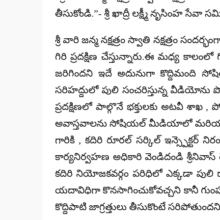
తీసుకోండి.”- శ్రీ ఖాద్రీ లక్ష్మీ నృసింహ సేవా సమ
శ్రీ వారి జన్మ నక్షత్రం స్వాతి నక్షత్రం సందర్భంగ
గిరి ప్రదక్షిణ చేస్తున్నారు.ఈ మధ్య కాలం
జరిగిందని ఇదే అదునుగా కొద్దిమంది సోషియ
సరిహద్దులో పులి సంచరిస్తున్న వీడియోను పోస
ప్రదక్షిణలో పాల్గొనే భక్తులకు అటవీ శాఖ ,
అవాస్తవాలను సోషియల్ మీడియాలో మరియు యూట
గారికి , కదిరి రూరల్ సర్కిల్ ఇన్స్పెక్టర
కార్యనిర్వహణ అధికారి వెండిదండి శ్రీనివాస్
కదిరి నియోజకవర్గం పరిధిలో ఎక్కడా పులి దాడ
యదావిధిగా కొనసాగించుకోవచ్చని కానీ గుం
కొద్దిపాటి జాగ్రత్తులు తీసుకొంటే సరిపోత