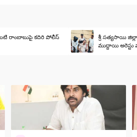
టి రాంబాబుపై కదిరి పోలీస్
శ్రీ సత్యసాయి జిల
ముద్దాయి అరెస్టు