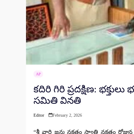
AP
కదిరి గిరి ప్రదక్షిణ: భక్తు
సమితి వినతి
Editor
February 2, 2026
Posted
by
“శ్రీ వారి జన్మ నక్షత్రం స్వాతి నక్షత్రం రోజు