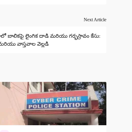
Next Article
్లాలో బాలికపై లైంగిక దాడి మరియు గర్భస్రావం కేసు:
 మరియు వాస్తవాల వెల్లడి