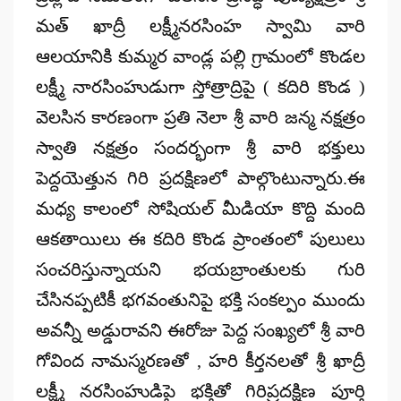
మత్ ఖాద్రీ లక్ష్మీనరసింహ స్వామి వారి
ఆలయానికి కుమ్మర వాండ్ల పల్లి గ్రామంలో కొండల
లక్ష్మీ నారసింహుడుగా స్తోత్రాద్రిపై ( కదిరి కొండ )
వెలసిన కారణంగా ప్రతి నెలా శ్రీ వారి జన్మ నక్షత్రం
స్వాతి నక్షత్రం సందర్భంగా శ్రీ వారి భక్తులు
పెద్దయెత్తున గిరి ప్రదక్షిణలో పాల్గొంటున్నారు.ఈ
మధ్య కాలంలో సోషియల్ మీడియా కొద్ది మంది
ఆకతాయిలు ఈ కదిరి కొండ ప్రాంతంలో పులులు
సంచరిస్తున్నాయని భయబ్రాంతులకు గురి
చేసినప్పటికీ భగవంతునిపై భక్తి సంకల్పం ముందు
అవన్నీ అడ్డురావని ఈరోజు పెద్ద సంఖ్యలో శ్రీ వారి
గోవింద నామస్మరణతో , హరి కీర్తనలతో శ్రీ ఖాద్రీ
లక్ష్మీ నరసింహుడిపై భక్తితో గిరిప్రదక్షిణ పూర్తి