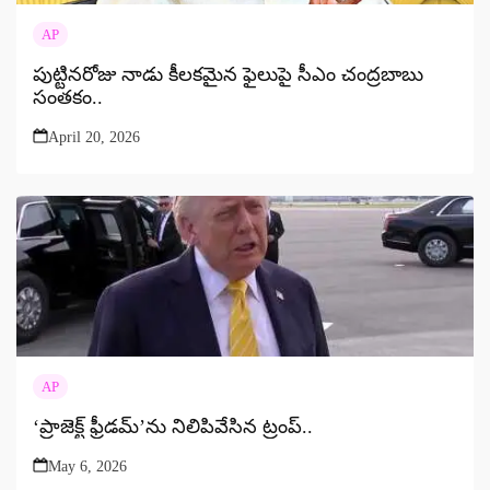
AP
పుట్టినరోజు నాడు కీలకమైన ఫైలుపై సీఎం చంద్రబాబు
సంతకం..
April 20, 2026
AP
‘ప్రాజెక్ట్ ఫ్రీడమ్’ను నిలిపివేసిన ట్రంప్..
May 6, 2026