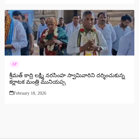
AP
శ్రీమత్ కాద్రి లక్ష్మి నరసింహ స్వామివారిని దర్శించుకున్న
కర్ణాటక మంత్రి మునియప్ప
February 18, 2026