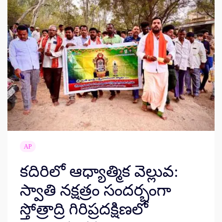
AP
కదిరిలో ఆధ్యాత్మిక వెల్లువ:
స్వాతి నక్షత్రం సందర్భంగా
స్తోత్రాద్రి గిరిప్రదక్షిణలో