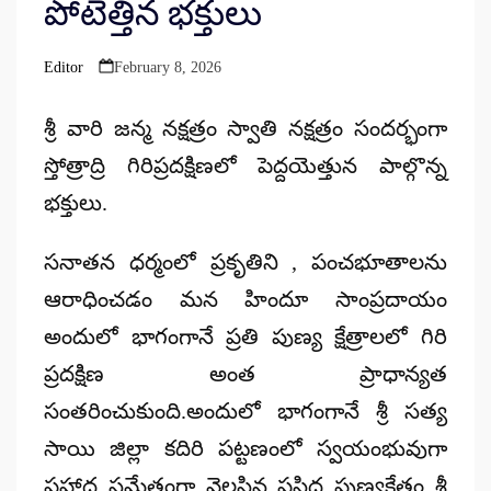
పోటెత్తిన భక్తులు
Editor
February 8, 2026
Posted
by
శ్రీ వారి జన్మ నక్షత్రం స్వాతి నక్షత్రం సందర్భంగా
స్తోత్రాద్రి గిరిప్రదక్షిణలో పెద్దయెత్తున పాల్గొన్న
భక్తులు.
సనాతన ధర్మంలో ప్రకృతిని , పంచభూతాలను
ఆరాధించడం మన హిందూ సాంప్రదాయం
అందులో భాగంగానే ప్రతి పుణ్య క్షేత్రాలలో గిరి
ప్రదక్షిణ అంత ప్రాధాన్యత
సంతరించుకుంది.అందులో భాగంగానే శ్రీ సత్య
సాయి జిల్లా కదిరి పట్టణంలో స్వయంభువుగా
ప్రహ్లాద సమేతంగా వెలసిన ప్రసిద్ధ పుణ్యక్షేత్రం శ్రీ