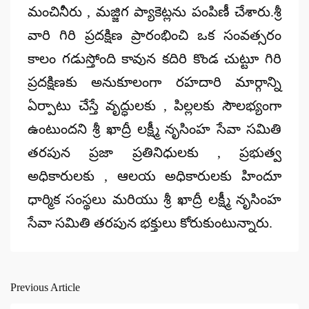
మంచినీరు , మజ్జిగ ప్యాకెట్లను పంపిణీ చేశారు.శ్రీ
వారి గిరి ప్రదక్షిణ ప్రారంభించి ఒక సంవత్సరం
కాలం గడుస్తోంది కావున కదిరి కొండ చుట్టూ గిరి
ప్రదక్షిణకు అనుకూలంగా రహదారి మార్గాన్ని
ఏర్పాటు చేస్తే వృద్ధులకు , పిల్లలకు సౌలభ్యంగా
ఉంటుందని శ్రీ ఖాద్రీ లక్ష్మీ నృసింహ సేవా సమితి
తరపున ప్రజా ప్రతినిధులకు , ప్రభుత్వ
అధికారులకు , ఆలయ అధికారులకు హిందూ
ధార్మిక సంస్థలు మరియు శ్రీ ఖాద్రీ లక్ష్మీ నృసింహ
సేవా సమితి తరపున భక్తులు కోరుకుంటున్నారు.
Previous Article
Post