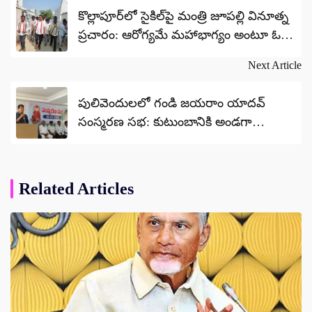
navigation
కొల్లాపూర్‌లో సైకిల్‌పై మంత్రి జూపల్లి వినూత్న
ప్రచారం: ఆరోగ్యమే మహాభాగ్యం అంటూ ఓట్ల
వేట
Next Article
పులివెందులలో గండి జయరాం యాదవ్
సంస్మరణ సభ: కుటుంబానికి అండగా
ఉంటామని సిపిఐ జిల్లా కార్యదర్శి వేమయ్య
యాదవ్ హామీ
Related Articles