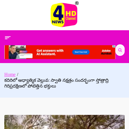
Skip
to
content
Search
for:
Home
కదిరిలో ఆధ్యాత్మిక వెల్లువ: స్వాతి నక్షత్రం సందర్భంగా స్తోత్రాద్రి
గిరిప్రదక్షిణలో పోటెత్తిన భక్తులు