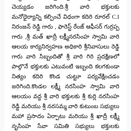
చెయ్యడం జరిగింది.శ్రీ వారి భక్తులకు
మనోధైర్యాన్ని కల్పించే విధంగా కదిరి రూరల్ C.I
నిరంజన్ రెడ్డి గారు , ఫారెస్ట్ రేంజ్ ఆఫీసర్ గుర్రప్ప
గారు ,శ్రీ మత్ ఖాద్రీ లక్ష్మీనరసింహ స్వామి వారి
ఆలయ కార్యనిర్వహణ అధికారి శ్రీనివాసులు రెడ్డి
గారు వారి సిబ్బందితో శ్రీ వారి గిరి ప్రదక్షిణలో
పాల్గొనే భక్తులకు ఎటువంటి ఇబ్బంది కలగకుండా
నిత్యం కదిరి కొండ చుట్టూ పర్యవేక్షించడం
జరిగింది.కొండల లక్ష్మీ నరసింహ స్వామి వారి
ఆలయం వద్ద శ్రీ వారి భక్తులకు శ్రీ కుర్లి నరసింహ
రెడ్డి మరియు శ్రీ నరసమ్మ వారి కుటుంబ సభ్యులు
మహా ప్రసాదం ఏర్పాటు మరియు శ్రీ ఖాద్రీ లక్ష్మీ
నృసింహ సేవా సమితి సభ్యులు భక్తులకు