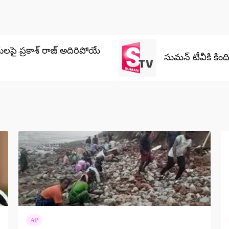
లపై ప్రకాశ్‌ రాజ్‌ అదిరిపోయే
సుమన్ టీవీకి కిం
AP