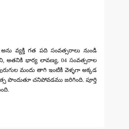
ు అను వ్యక్తి గత పది సంవత్సరాలు నుండి
్నాడని, అతనికి భార్య లావణ్య, 04 సంవత్సరాల
ుగుల మందు తాగి ఇంటికి వెళ్ళగా అక్కడ
కిత్స పొందుతూ చనిపోవడము జరిగింది. పూర్తి
ంది.