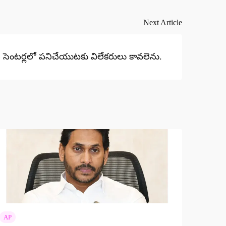
Next Article
ది సెంటర్లలో పనిచేయుటకు విలేకరులు కావలెను.
AP