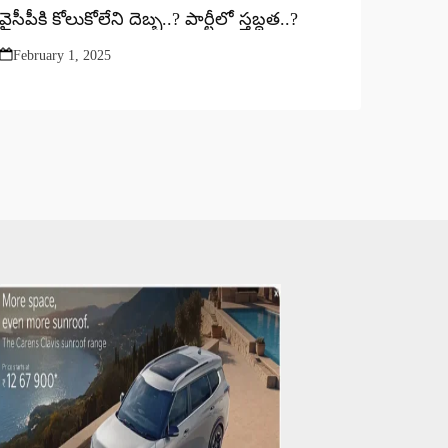
వైసీపీకి కోలుకోలేని దెబ్బ..? పార్టీలో స్తబ్ధత..?
February 1, 2025