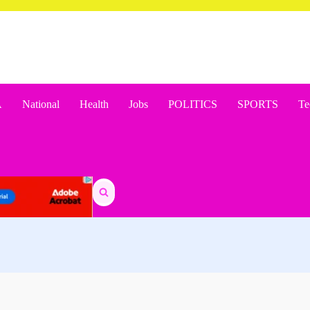
A
National
Health
Jobs
POLITICS
SPORTS
Te
Search
for: