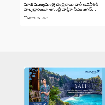
మాజీ ముఖ్యమంత్రి చంద్రబాబు భారీ అవినీతికి
పాల్పడ్డారంటూ అసెంబ్లీ సాక్షిగా సీఎం జగన్
సంచలన ఆరోపణలు..
March 25, 2023