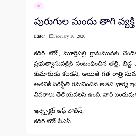
AP
పురుగుల మందు తాగి వ్యక్
Editor
February 10, 2026
Posted
by
కదిరి టౌన్, మూర్తిపల్లి గ్రామమునకు చ
ప్రభుత్వాసుపత్రికి సంబంధించిన తల్లి, బిడ
కుమారుడు కలడని, అయితే గత రాత్రి సు
అతనికి పరిస్థితి గమనించిన అతని భార్య ఇత
వివరాలు తెలియవలసి ఉంది. వారి బంధువుల
ఇన్స్పెక్టర్ ఆఫ్ పోలీస్,
కదిరి టౌన్ పిఎస్.