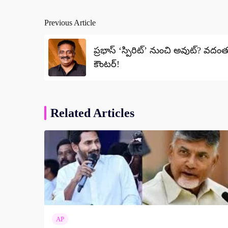
Previous Article
Post
navigation
ప్రభాస్ ‘స్పిరిట్’ నుంచి అవుట్? వదంతు
కౌంటర్!
Related Articles
AP