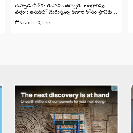
ఉప్పాడ బీచ్‌కు తుపాను తర్వాత ‘బంగారపు
వర్షం’: ఇసుకలో మెరుస్తున్న కణాల కోసం స్థానికుల
అన్వేషణ!
November 3, 2025