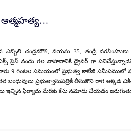
తి ఆత్మహత్య…
ెందిన ఎబ్బిలి చంద్రమౌళి, వయసు 35, తండ్రి నరసింహుల
్డ ఎక్స్ ప్రెస్ నందు గల వాహనానికి డ్రైవర్ గా పనిచేస్తున
మారు 9 గంటల సమయంలో ప్రభుత్వ కాలేజీ సమీపములో పుర
ర బంధువులు ప్రభుత్వాసుపత్రికి తీసుకొని రాగ అక్కడ చి
ు ఇచ్చిన ఫిర్యాదు మేరకు కేసు నమోదు చేయడం జరుగుతు