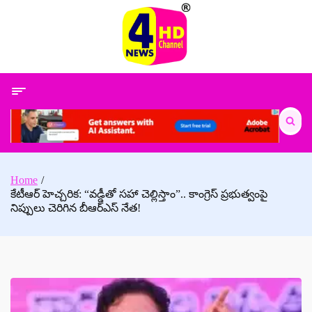
Skip
to
content
Search
for:
Home
కేటీఆర్ హెచ్చరిక: “వడ్డీతో సహా చెల్లిస్తాం”.. కాంగ్రెస్ ప్రభుత్వంపై
నిప్పులు చెరిగిన బీఆర్ఎస్ నేత!