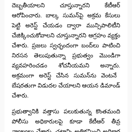
దెబ్బతీయాలని చూస్తున్నారని కేటీఆర్
ఆరోపించారు.
బాల్క సుమన్‌పై అక్రమ కేసులు
పెట్టి అరెస్ట్ చేయడం ద్వారా మున్సిపాలిటీని
చేజిక్కించుకోవాలని చూస్తున్నారని ఆగ్రహం వ్యక్తం
చేశారు.
ప్రజలు స్వచ్ఛందంగా బంద్‌లు పాటించి
నిరసన తెలుపుతున్నా ప్రభుత్వం మొండిగా
వ్యవహరించడం శోచనీయమని అన్నారు.
అక్రమంగా అరెస్ట్ చేసిన సుమన్‌ను వెంటనే
బేషరతుగా విడుదల చేయాలని ఆయన డిమాండ్
చేశారు.
ప్రభుత్వానికి వత్తాసు పలుకుతున్న కొంతమంది
పోలీసు అధికారులపై కూడా కేటీఆర్ తీవ్ర
వ్యాఖ్యలు చేశారు.
చట్టాన్ని అతిక్రమించి అధికార