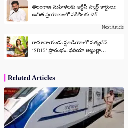
navigation
తెలంగాణ మహిళలకు ఆర్టీసీ స్మార్ట్ కార్డులు:
ఉచిత ప్రయాణంలో నకిలీలకు చెక్!
Next Article
రామానాయుడు స్టూడియోలో సత్యదేవ్
‘SD15’ ప్రారంభం: ఫరియా అబ్దుల్లా
హీరోయిన్!
Related Articles