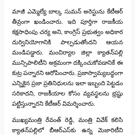
by
మాజీ ఎమ్మెల్యే బాల్క సుమన్ అరెస్టును కేటీఆర్
తీవ్రంగా ఖండించారు.
ఇది పూర్తిగా రాజకీయ
కక్షసాధింపు చర్య అని,
కాంగ్రెస్ ప్రభుత్వం అధికార
దుర్వినియోగానికి పాల్పడుతోందని ఆయన
మండిపడ్డారు.
మంచిర్యాల జిల్లా క్యాతన్‌పల్లి
మున్సిపాలిటీని అక్రమంగా దక్కించుకోవడానికే ఈ
కుట్ర పన్నారని ఆరోపించారు.
ప్రజాస్వామ్యబద్ధంగా
ఎన్నికైన ప్రజా ప్రతినిధులను ఇలా ఇబ్బంది పెట్టడం
సరికాదని,
రాజకీయాల కోసం వ్యవస్థలను భ్రష్టు
పట్టిస్తున్నారని కేటీఆర్ విమర్శించారు.
ముఖ్యమంత్రి రేవంత్ రెడ్డి,
మంత్రి వివేక్ కలిసి
క్యాతన్‌పల్లిలో బీఆర్ఎస్‌కు ఉన్న మెజారిటీని