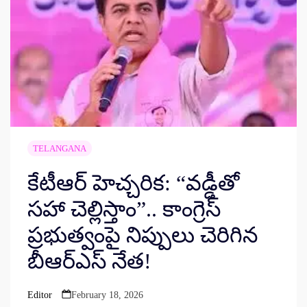
TELANGANA
కేటీఆర్ హెచ్చరిక: “వడ్డీతో
సహా చెల్లిస్తాం”.. కాంగ్రెస్
ప్రభుత్వంపై నిప్పులు చెరిగిన
బీఆర్ఎస్ నేత!
Editor
February 18, 2026
Posted