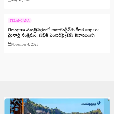
May 10, 2026
TELANGANA
తెలంగాణ మంత్రివర్గంలో అజారుద్దీన్‌కు కీలక శాఖలు:
మైనార్టీ సంక్షేమం, పబ్లిక్ ఎంటర్‌ప్రైజెస్ కేటాయింపు
November 4, 2025