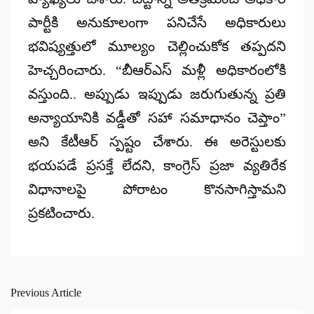
పార్టీకి అనుకూలంగా పనిచేసే అధికారులు
భవిష్యత్తులో మూల్యం చెల్లించుకోక తప్పదని
హెచ్చరించారు.
“బీఆర్ఎస్ మళ్లీ అధికారంలోకి
వస్తుంది..
అప్పుడు ఇప్పుడు జరుగుతున్న ప్రతి
అన్యాయానికి వడ్డీతో సహా సమాధానం చెప్తాం”
అని కేటీఆర్ స్పష్టం చేశారు.
ఈ అరెస్టులకు
భయపడే ప్రసక్తే లేదని,
కాంగ్రెస్ ప్రజా వ్యతిరేక
విధానాలపై పోరాటం కొనసాగిస్తామని
ప్రకటించారు.
Previous Article
Post