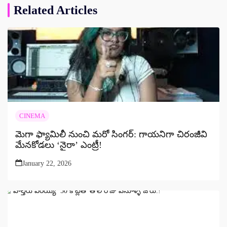
Related Articles
CINEMA
మెగా ఫ్యామిలీ నుంచి మరో సింగర్: గాయనిగా చిరంజీవి
మేనకోడలు ‘నైరా’ ఎంట్రీ!
January 22, 2026