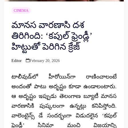
CINEMA
మానస వారణాసి దశ
తిరిగింది: ‘కపుల్ ఫ్రెండ్లీ’
హిట్టుతో పెరిగిన క్రేజ్
Editor
February 20, 2026
Posted
by
టాలీవుడ్‌లో హీరోయిన్‌గా రాణించాలంటే
అందంతో పాటు అదృష్టం కూడా ఉండాలంటారు.
ఆ అదృష్టం ఇప్పుడు తెలంగాణ బ్యూటీ
మానస
వారణాసి
కి పుష్కలంగా ఉన్నట్లు కనిపిస్తోంది.
వాలెంటైన్స్ డే సందర్భంగా విడుదలైన
‘కపుల్
ఫ్రెండ్లీ’
సినిమా మంచి విజయాన్ని