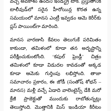
వచ్చే అవకాశం ఉందని ఇండస్ట్రీ టాక్. ప్రస్తుతానికి
టాలీవుడ్‌లో సరైన హీరోయిన్ల కొరత ఉన్న
సమయంలో మానస ఎంట్రీ ఇవ్వడం ఆమె కెరీర్‌కు
ప్లస్ పాయింట్‌గా మారింది.
మానస వారణాసి కేవలం తెలుగుకే పరిమితం
కాకుండా, తమిళంలో కూడా తన అదృష్టాన్ని
పరీక్షించుకుంటోంది. ‘కపుల్ ఫ్రెండ్లీ’ చిత్రం
తమిళంలో కూడా విడుదల కావడంతో అక్కడ
కూడా ఆమెకు గుర్తింపు లభిస్తోంది. తాజా
సమాచారం ప్రకారం, ఈ జోడీ (సంతోష్ శోభన్ –
మానస) మళ్లీ వచ్చే ఏడాది వాలెంటైన్స్ డేకి మరో
క్రేజీ ప్రాజెక్టుతో ముందుకు రాబోతున్నట్లు
తెలుస్తోంది. మొత్తానికి మిస్ ఇండియా కిరీటం