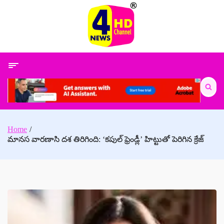
Skip
to
content
Search
for:
Home
మానస వారణాసి దశ తిరిగింది: ‘కపుల్ ఫ్రెండ్లీ’ హిట్టుతో పెరిగిన క్రేజ్