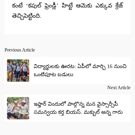
కంటే ‘కపుల్ ఫ్రెండ్లీ’ హిట్టే ఆమెకు ఎక్కువ క్రేజ్
తెచ్చిపెట్టింది.
Previous Article
Post
navigation
విద్యార్థులకు ఊరట: ఏపీలో మార్చి 16 నుంచి
ఒంటిపూట బడులు
Next Article
ఇఫ్తార్ విందులో పాల్గొన్న మన వైస్సార్సీపీ
సమన్వయ కర్త బియస్. మక్బుల్ అన్న గారు