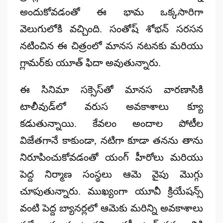
అందుకోవడంతో ఈ భామ ఒక్కసారిగా
వెలుగులోకి వచ్చింది. సంతోష్ శోభన్ సరసన
నటించిన ఈ చిత్రంలో మానస నటనకు మరియు
గ్లామర్‌కు యూత్ ఫిదా అవుతున్నారు.
ఈ సినిమా సక్సెస్‌తో మానస వారణాసికి
టాలీవుడ్‌లో వరుస అవకాశాలు క్యూ
కడుతున్నాయి. కేవలం అందాల పోటీల
విజేతగానే కాకుండా, నటిగా కూడా తనను తాను
నిరూపించుకోవడంతో
యంగ్ హీరోలు మరియు
పెద్ద నిర్మాణ సంస్థలు
ఆమె వైపు మొగ్గు
చూపుతున్నారు. ముఖ్యంగా యూవీ క్రియేషన్స్
వంటి పెద్ద బ్యానర్లలో ఆమెకు మరిన్ని అవకాశాలు