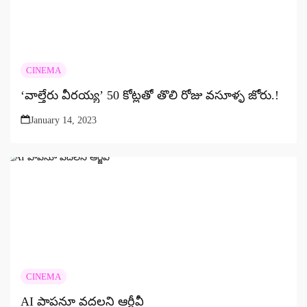
CINEMA
‘వాల్తేరు వీరయ్య’ 50 కోట్లతో తొలి రోజు వసూళ్ళ జోరు.!
January 14, 2023
CINEMA
AI పాపనూ వదలని ఆర్జీవీ