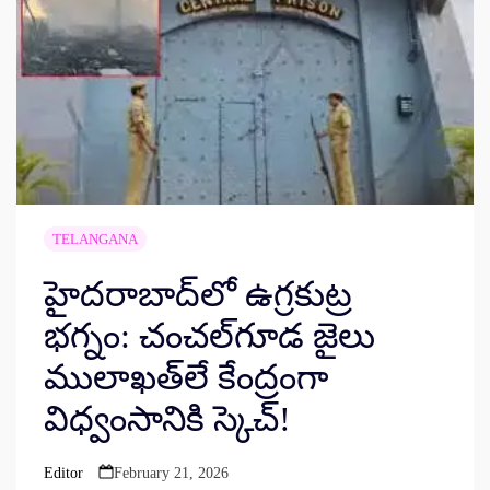
TELANGANA
హైదరాబాద్‌లో ఉగ్రకుట్ర
భగ్నం: చంచల్‌గూడ జైలు
ములాఖత్‌లే కేంద్రంగా
విధ్వంసానికి స్కెచ్!
Editor
February 21, 2026
Posted