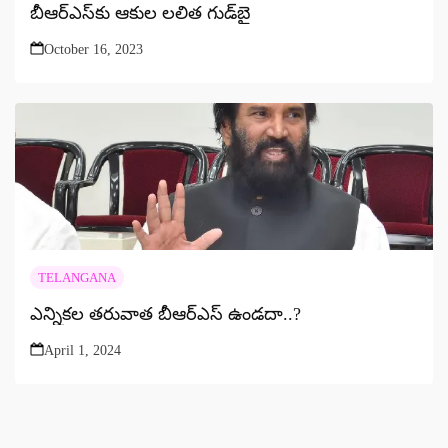
బీఆర్ఎస్‌కు ఆకుల లలిత గుడ్‌బై
October 16, 2023
TELANGANA
ఎన్నికల తరువాత బీఆర్ఎస్ ఉండదా..?
April 1, 2024