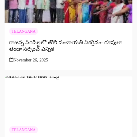
TELANGANA
రాజన్న సిరిసిల్లలో తొలి పంచాయతీ ఏకగ్రీవం: రూపులా
తండా సర్పంచ్ ఎన్నిక
November 26, 2025
TELANGANA