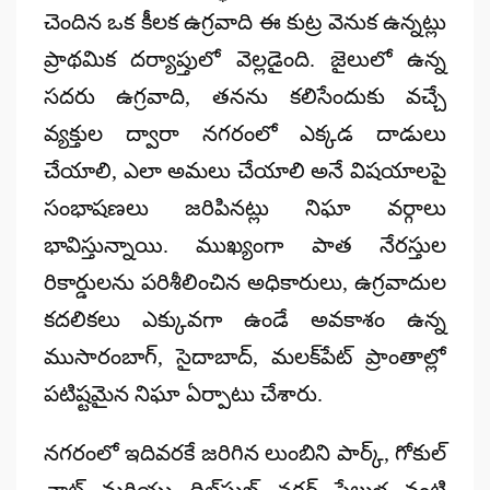
చెందిన ఒక కీలక ఉగ్రవాది ఈ కుట్ర వెనుక ఉన్నట్లు
ప్రాథమిక దర్యాప్తులో వెల్లడైంది. జైలులో ఉన్న
సదరు ఉగ్రవాది, తనను కలిసేందుకు వచ్చే
వ్యక్తుల ద్వారా నగరంలో ఎక్కడ దాడులు
చేయాలి, ఎలా అమలు చేయాలి అనే విషయాలపై
సంభాషణలు జరిపినట్లు నిఘా వర్గాలు
భావిస్తున్నాయి. ముఖ్యంగా పాత నేరస్తుల
రికార్డులను పరిశీలించిన అధికారులు, ఉగ్రవాదుల
కదలికలు ఎక్కువగా ఉండే అవకాశం ఉన్న
ముసారంబాగ్‌, సైదాబాద్‌, మలక్‌పేట్ ప్రాంతాల్లో
పటిష్టమైన నిఘా ఏర్పాటు చేశారు.
నగరంలో ఇదివరకే జరిగిన లుంబిని పార్క్, గోకుల్
చాట్ మరియు దిల్‌సుఖ్ నగర్ పేలుళ్ల వంటి