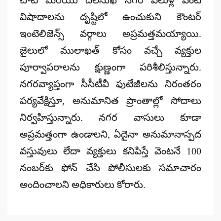
విషాదాలను దృష్టిలో ఉంచుకుని కౌంటర్
ఇంటెలిజెన్స్ వర్గాలు అప్రమత్తమయ్యాయి.
జైలులో ములాఖత్ కోసం వచ్చే వ్యక్తుల
పూర్వాపరాలను క్షుణ్ణంగా పరిశీలిస్తున్నారు.
నగరవ్యాప్తంగా సీసీటీవీ ఫుటేజీలను నిరంతరం
పర్యవేక్షిస్తూ, అనుమానిత ప్రాంతాల్లో సోదాలు
నిర్వహిస్తున్నారు. నగర వాసులు కూడా
అప్రమత్తంగా ఉండాలని, ఏదైనా అనుమానాస్పద
వస్తువులు లేదా వ్యక్తులు కనిపిస్తే వెంటనే 100
నంబర్‌కు ఫోన్ చేసి పోలీసులకు సమాచారం
అందించాలని అధికారులు కోరారు.