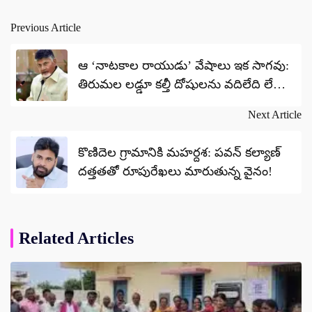
Previous Article
Post
navigation
ఆ ‘నాటకాల రాయుడు’ వేషాలు ఇక సాగవు:
తిరుమల లడ్డూ కల్తీ దోషులను వదిలేది లేదు –
సీఎం చంద్రబాబు
Next Article
కొణిదెల గ్రామానికి మహర్దశ: పవన్ కల్యాణ్
దత్తతతో రూపురేఖలు మారుతున్న వైనం!
Related Articles