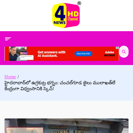
Skip
to
content
Search
for:
Home
హైదరాబాద్‌లో ఉగ్రకుట్ర భగ్నం: చంచల్‌గూడ జైలు ములాఖత్‌లే
కేంద్రంగా విధ్వంసానికి స్కెచ్!