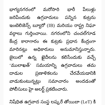
by
భాగ్యనగరంలో మరోసారి భారీ పేలుళ్లు
జరిపేందుకు ఉగ్రవాదులు పన్నిన కుట్రను
ఇంటెలిజెన్స్ బ్యూరో (IB) మరియు రాష్ట్ర నిఘా
వర్గాలు గుర్తించాయి. నగరంలోని చంచల్‌గూడ
కేంద్ర కారాగారం ఈ కుట్రకు ప్రధాన కేంద్రంగా
మారినట్లు అధికారులు అనుమానిస్తున్నారు.
జైలులో ఉన్న ఖైదీలను కలిసేందుకు వచ్చే
‘ములాఖత్’ సమయాన్ని ఉగ్రవాదులు తమ
దాడుల ప్రణాళికలను చేరవేయడానికి
వాడుకుంటున్నట్లు సమాచారం అందడంతో
పోలీసులు హై అలర్ట్ ప్రకటించారు.
నిషేధిత ఉగ్రవాద సంస్థ లష్కరే తోయిబా (LeT) కి