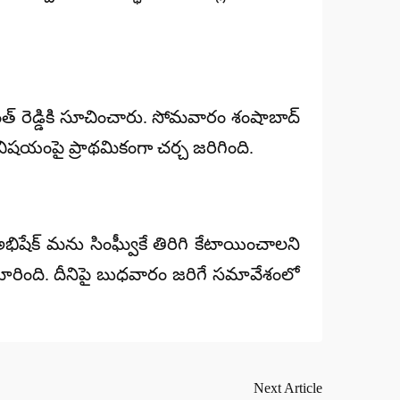
వంత్‌ రెడ్డికి సూచించారు. సోమవారం శంషాబాద్
విషయంపై ప్రాథమికంగా చర్చ జరిగింది.
భిషేక్ మను సింఘ్వీకే తిరిగి కేటాయించాలని
గా మారింది. దీనిపై బుధవారం జరిగే సమావేశంలో
Next Article