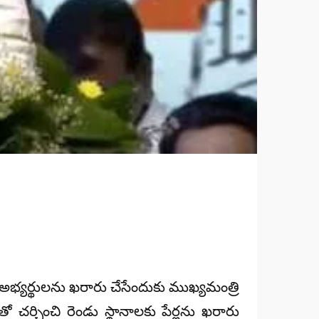
అభ్యర్థులను ఖరారు చేసేందుకు ముఖ్యమంత్రి
నంతో చర్చించి రెండు స్థానాలకు పేర్లను ఖరారు