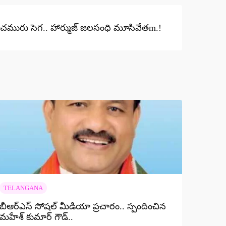
న్ చమురు సెగ.. హార్ముజ్ జలసంధి మూసివేతm.!
TELANGANA
బీఆర్ఎస్ సోషల్ మీడియా ప్రచారం.. స్పందించిన
మహేశ్ కుమార్ గౌడ్..