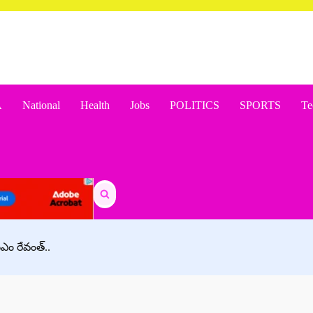
A
National
Health
Jobs
POLITICS
SPORTS
Te
Search
for:
ీఎం రేవంత్..