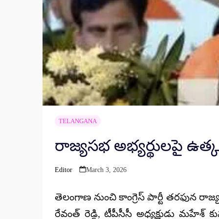
TELANGANA
రాజ్యసభ అభ్యర్థులపై ఉత్కం
Editor
March 3, 2026
Posted
by
తెలంగాణ నుంచి కాంగ్రెస్ పార్టీ తరఫున ర
రేవంత్ రెడ్డి, టీపీసీసీ అధ్యక్షుడు మహేశ్ క