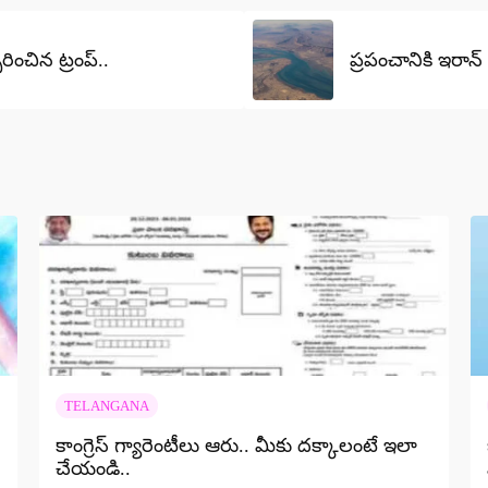
రించిన ట్రంప్..
ప్రపంచానికి ఇరా
TELANGANA
కాంగ్రెస్ గ్యారెంటీలు ఆరు.. మీకు దక్కాలంటే ఇలా
చేయండి..