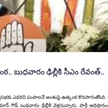
ఠ.. బుధవారం ఢిల్లీకి సీఎం రేవంత్..
ాజ్యసభకు ఎవరిని పంపాలనే అంశంపై ఉత్కంఠ కొనసాగుతోంది. 
ుమార్ గౌడ్ బుధవారం ఢిల్లీకి వెళ్లనున్నారు. పార్టీ అధిష్ఠా