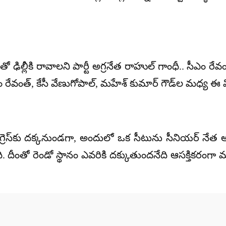
ఢిల్లీకి రావాలని పార్టీ అగ్రనేత రాహుల్ గాంధీ.. సీఎం రే
 రేవంత్, కేసీ వేణుగోపాల్, మహేశ్ కుమార్ గౌడ్‌ల మధ్య ఈ 
ాంగ్రెస్‌కు దక్కనుండగా, అందులో ఒక సీటును సీనియర్ నేత అ
ంది. దీంతో రెండో స్థానం ఎవరికి దక్కుతుందనేది ఆసక్తికరం