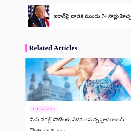
navigation
ఇరాన్‌పై దాడికి ముందు 74 సార్లు హెచ్చ
Related Articles
TELANGANA
మిస్ వరల్డ్ పోటీలకు వేదిక కానున్న హైదరాబాద్..
February 20, 2025