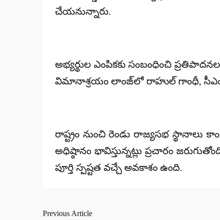
చేయనున్నారు.
అభ్యర్థుల ఎంపికకు సంబంధించి ప్రతిపాదనలతో 
విమానాశ్రయం లాంజ్‌లో రాహుల్ గాంధీ, సీఎం
రాష్ట్రం నుంచి రెండు రాజ్యసభ స్థానాలు క
అధిష్ఠానం భావిస్తున్నట్లు ప్రచారం జరుగుతో
పూర్తి స్పష్టత వచ్చే అవకాశం ఉంది.
Previous Article
Post