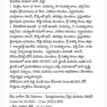
విచారణ చేయగా వారి పేర్లు
1. మల్లెల గంగా @ గంగా, వయస్సు 40 సంవత్సరాలు, భర్త పేరు:
మల్లెల శ్రీనివాసులు @ శీనా, ఎరికుల కులము, స్వగ్రామము
చంద్రబాబు కాలనీ, కొక్కంటి క్రాస్, తనకల్లు మండలం, ప్రస్తుతము
బైరాపురం గ్రామము, కొత్త చెరువు మండలం, శ్రీ సత్యా సాయి జిల్లా.
2. దేవరకొండ అంజలి @ సాకే అంజలి, వయస్సు 25 సంవత్సరాలు,
భర్త పేరు: యశ్వంత్ కుమార్ బాబు, ఎరికుల కులము, స్వగ్రామము
చంద్రబాబు కాలనీ, కొక్కంటి క్రాస్, తనకల్లు మండలం, ప్రస్తుతము
బైరాపురం గ్రామము, కొత్త చెరువు మండలం, శ్రీ సత్యా సాయి జిల్లా.
3. కాల్వపల్లి భూదేవి, వయస్సు 54 సంవత్సరాలు, భర్త పేరు: రామ
చంద్ర, పిచ్చిగుంట్ల కులము, స్వగ్రామము మారుతి కాలనీ,
సోమందేపల్లి టౌన్ మరియు మండలం, శ్రీ సత్యా సాయి జిల్లా.
విచారణలో వారు కదిరి APSRTC బస్ స్టాండ్ మరియు ఇతర బస్
స్టాండ్ లలో ప్రయాణికులు బస్సులు ఎక్కే సమయంలో వారి దృష్టి
మళ్లించి పర్సులు, నగదు మరియు బంగారు ఆభరణాలు దొంగతనం
చేస్తున్నట్లు ఒప్పుకున్నారు.
పోలీసులు వారి వద్ద నుండి పలు కేసులకు సంబంధించిన చోరీ
సొత్తును స్వాధీనం చేసుకున్నారు.
________________________________________
కేసు వారీగా నేర వివరాలు – ఫిర్యాదుదారుల పేర్లు మరియు రికవరీ
Crime No.56/2026 – U/sec 303(2) BNS
• నేరం జరిగిన తేదీ : 21-11-2025