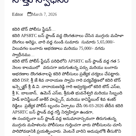
Editor
March 7, 2026
Posted
by
కదిరి టౌన్ పోలీసు స్టేషన్…
కదిరి APSRTC బస్ స్టాండ్ వద్ద దొంగతనాలు చేసిన ముగ్గురు మహిళా
దొంగలు అరెస్టు, వారి వద్ద నుండి సుమారు సుమారు 5,65,000/-
విలువగల బంగారు ఆభరణాలు మరియు 75,000/- నగదు
స్వాధీనము…
కదిరి టౌన్ పోలీస్ స్టేషన్ పరిధిలోని APSRTC బస్ స్టాండ్ వద్ద గత 5
నెలల కాలములో వరుసగా జరుగుతున్న పర్సు మరియు బంగారు
ఆభరణాల దొంగతనాలపై కదిరి పోలీసులు ప్రత్యేక చర్యలు చేపట్టారు.
కదిరి DSP, శ్రీ జే.శివ నారాయణ స్వామి గారి పర్యవేక్షణలో కదిరి టౌన్
ఇన్స్పెక్టర్ శ్రీ డి.వి. నారాయణరెడ్డి గారి ఆధ్వర్యంలో కదిరి టౌన్ ఎస్‌ఐ,
శ్రీ K. బాబజాన్, ఉమెన్ ఎస్‌ఐ, శ్రీమతి భువనేశ్వరి మరియు సిబ్బంది
హెడ్ కానిస్టేబుల్ జాకీర్ హుస్సైన్, మరియు కానిస్టేబుల్ శివ శంకర్
రెడ్డిలు ప్రత్యేక పోలీస్ బృందం ఏర్పాటు చేసి 06-03-2026 తేదీన కదిరి
APSRTC బస్ స్టాండ్ వద్ద గస్తీ నిర్వహిస్తూ ఉండగా,
ఈ సందర్భంగా బస్ స్టాండ్ వద్ద అనుమానాస్పదంగా తిరుగుతున్న
ముగ్గురు మహిళలను పోలీసులు గుర్తించగా వారు పోలీసులను చూసి
పారిపోవడానికి ప్రయత్నించారు. వెంటనే వారిని అదుపులోకి తీసుకొని