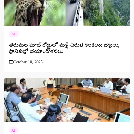
AP
తిరుమల ఘాట్ రోడ్డులో మళ్లీ చిరుత కలకలం: భక్తులు,
స్థానికుల్లో భయాందోళనలు!
October 18, 2025
AP