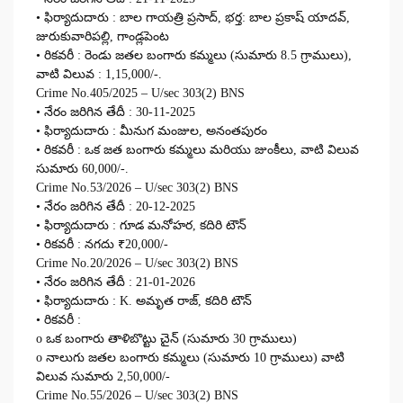
• ఫిర్యాదుదారు : బాల గాయత్రి ప్రసాద్, భర్త: బాల ప్రకాష్ యాదవ్,
జురుకువారిపల్లి, గాండ్లపెంట
• రికవరీ : రెండు జతల బంగారు కమ్మలు (సుమారు 8.5 గ్రాములు),
వాటి విలువ : 1,15,000/-.
Crime No.405/2025 – U/sec 303(2) BNS
• నేరం జరిగిన తేదీ : 30-11-2025
• ఫిర్యాదుదారు : మీనుగ మంజుల, అనంతపురం
• రికవరీ : ఒక జత బంగారు కమ్మలు మరియు జుంకీలు, వాటి విలువ
సుమారు 60,000/-.
Crime No.53/2026 – U/sec 303(2) BNS
• నేరం జరిగిన తేదీ : 20-12-2025
• ఫిర్యాదుదారు : గూడ మనోహర, కదిరి టౌన్
• రికవరీ : నగదు ₹20,000/-
Crime No.20/2026 – U/sec 303(2) BNS
• నేరం జరిగిన తేదీ : 21-01-2026
• ఫిర్యాదుదారు : K. అమృత రాజ్, కదిరి టౌన్
• రికవరీ :
o ఒక బంగారు తాళిబొట్టు చైన్ (సుమారు 30 గ్రాములు)
o నాలుగు జతల బంగారు కమ్మలు (సుమారు 10 గ్రాములు) వాటి
విలువ సుమారు 2,50,000/-
Crime No.55/2026 – U/sec 303(2) BNS