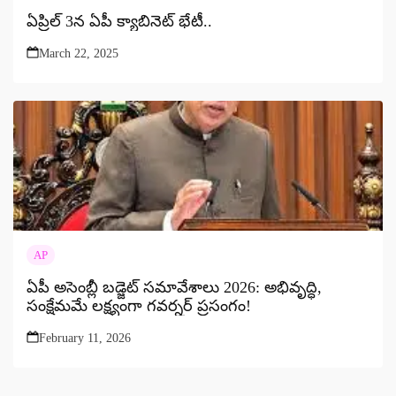
ఏప్రిల్ 3న ఏపీ క్యాబినెట్ భేటీ..
March 22, 2025
AP
ఏపీ అసెంబ్లీ బడ్జెట్ సమావేశాలు 2026: అభివృద్ధి,
సంక్షేమమే లక్ష్యంగా గవర్నర్ ప్రసంగం!
February 11, 2026