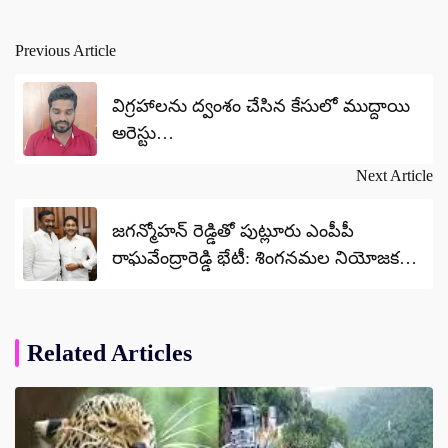
Previous Article
Post
navigation
విగ్రహాలను ద్వంశం చేసిన కేసులో ముద్దాయి
అరెస్టు…
Next Article
జగన్మోహన్ రెడ్డితో పుట్లూరు ఎంపీపీ
రాఘవేంద్రారెడ్డి భేటీ: శింగనమల నియోజకవర్గ
రాజకీయాలపై చర్చ
Related Articles