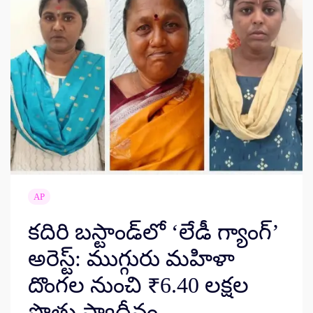
AP
కదిరి బస్టాండ్‌లో ‘లేడీ గ్యాంగ్’
అరెస్ట్: ముగ్గురు మహిళా
దొంగల నుంచి ₹6.40 లక్షల
సొత్తు స్వాధీనం