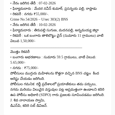
• నేరం జరిగిన తేదీ : 07-02-2026
• ఫిర్యాదుదారు : మేదర నవీన్ కుమార్, ప్రసన్నయ పల్లి, రాప్తాడు
• రికవరీ : నగదు ₹55,000/-.
Crime No.54/2026 – U/sec 303(2) BNS
• నేరం జరిగిన తేదీ : 10-02-2026
• ఫిర్యాదుదారు : తిరుపల్లి సుగుణ, మదనపల్లి, అన్నమయ్య జిల్లా
• రికవరీ : ఒక బంగారు తాళిబొట్టు చైన్ (సుమారు 11 గ్రాములు) వాటి
విలువ 1,50,000/-
________________________________________
మొత్తం రికవరీ
• బంగారు ఆభరణాలు : సుమారు 59.5 గ్రాములు, వాటి విలువ:
5.65,000/-
• నగదు : ₹75,000/-
పోలీసులు ముగ్గురు మహిళలను కొత్తగా వచ్చిన BNS చట్టం కింద
అరెస్టు చేయడం జరిగింది.
పోలీసుల గమనిక: రద్దీ ప్రదేశాలలో ప్రయాణికులు తమ పర్సులు,
నగదు మరియు విలువైన వస్తువుల పట్ల అప్రమత్తంగా ఉండాలని కదిరి
ఉప పోలీసు అధికారి (SDPO) గారు ప్రజలకు సూచించడము జరిగింది.
J. శివ నారాయణ స్వామి,
డి‌ఎస్‌పి, కదిరి సబ్ డివిజన్.