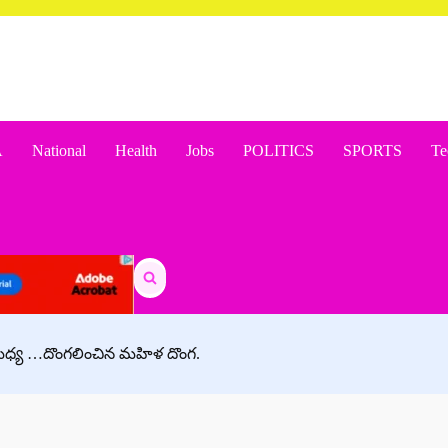
A
National
Health
Jobs
POLITICS
SPORTS
Te
Search
for:
ుల మధ్య …దొంగలించిన మహిళ దొంగ.