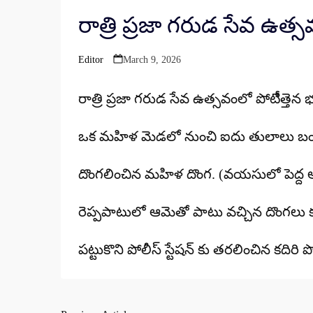
రాత్రి ప్రజా గరుడ సేవ ఉత
Editor
March 9, 2026
Posted
by
రాత్రి ప్రజా గరుడ సేవ ఉత్సవంలో పోటీెత్తెన
ఒక మహిళ మెడలో నుంచి ఐదు తులాలు బంగ
దొంగలించిన మహిళ దొంగ. (వయసులో పెద్ద 
రెప్పపాటులో ఆమెతో పాటు వచ్చిన దొంగలు 
పట్టుకొని పోలీస్ స్టేషన్ కు తరలించిన కదిరి 