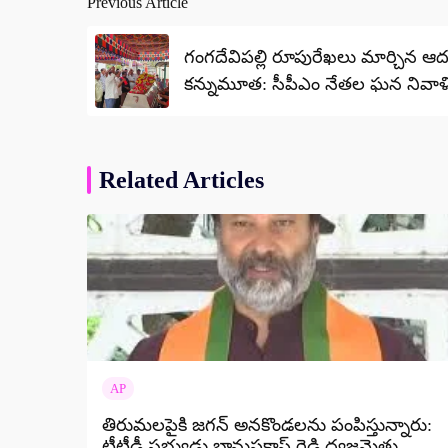
Previous Article
Post
navigation
గంగదేవిపల్లి రూపురేఖలు మార్చిన ఆ
కన్నుమూత: సీపీఎం నేతల ఘన నివాళ
Related Articles
AP
తిరుమలపైకి జగన్ అనకొండలను పంపిస్తున్నారు:
టీటీడీ సభ్యుడు భానుప్రకాష్ రెడ్డి ధ్వజమెత్తు