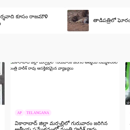
దర్శవాది కూసం రాజమౌళి
తాడిపత్రిలో ఘోరం:
ి
AP
TELANGANA
వికారాబాద్ జిల్లా మర్పల్లిలో గురువారం జరిగిన
ఆత్మీయ సమ్మేళనంలో మంత్రి హరీశ్ రావు