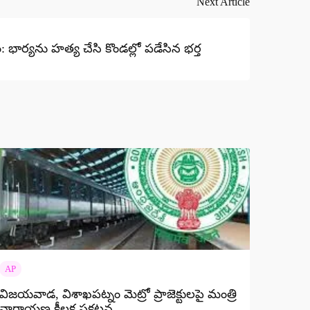
Next Article
 భార్యను హత్య చేసి కొండల్లో పడేసిన భర్త
AP
విజయవాడ, విశాఖపట్నం మెట్రో ప్రాజెక్టులపై మంత్రి
నారాయణ కీలక ప్రకటన..