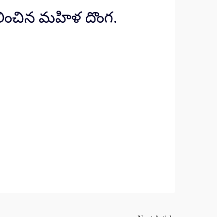
గలించిన మహిళ దొంగ.