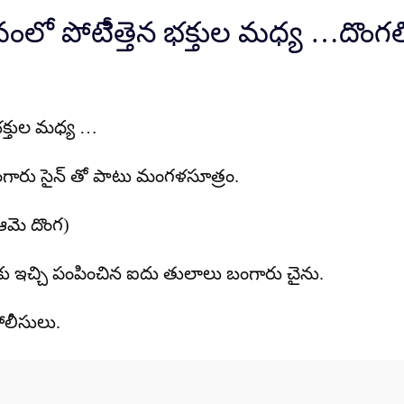
్సవంలో పోటీెత్తెన భక్తుల మధ్య …దొం
 భక్తుల మధ్య …
ారు సైన్ తో పాటు మంగళసూత్రం.
ఆమె దొంగ)
కు ఇచ్చి పంపించిన ఐదు తులాలు బంగారు చైను.
పోలీసులు.