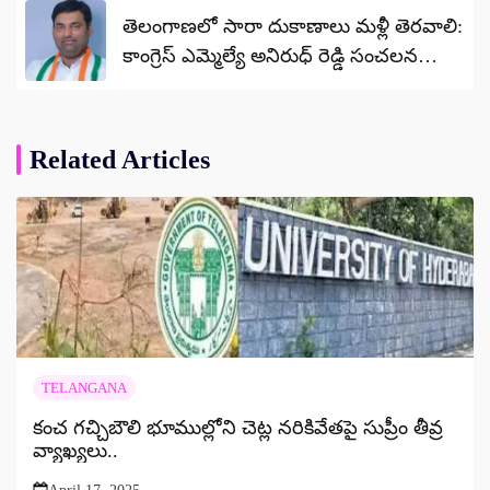
తెలంగాణలో సారా దుకాణాలు మళ్లీ తెరవాలి:
కాంగ్రెస్ ఎమ్మెల్యే అనిరుధ్ రెడ్డి సంచలన
డిమాండ్
Related Articles
TELANGANA
కంచ గచ్చిబౌలి భూముల్లోని చెట్ల నరికివేతపై సుప్రీం తీవ్ర
వ్యాఖ్యలు..