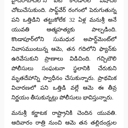
హైదరాబాద్‌లోని ఐటీ కారిడార్‌లో విషాదం
చోటుచేసుకుంది. సాఫ్ట్‌వేర్ రంగంలో పెరుగుతున్న
పని ఒత్తిడిని తట్టుకోలేక 32 ఏళ్ల మనుశ్రీ అనే
యువతి ఆత్మహత్యకు పాల్పడింది.
కొండాపూర్‌లోని సుమధుర అపార్ట్‌మెంట్‌లో
నివాసముంటున్న ఆమె, తన గదిలోని ఫ్యాన్‌కు
ఉరివేసుకుని ప్రాణాలు విడిచింది. గచ్చిబౌలి
పోలీసులు సంఘటనా స్థలానికి చేరుకుని
మృతదేహాన్ని స్వాధీనం చేసుకున్నారు. ప్రాథమిక
విచారణలో పని ఒత్తిడి వల్లే ఆమె ఈ తీవ్ర
నిర్ణయం తీసుకున్నట్లు పోలీసులు భావిస్తున్నారు.
మనుశ్రీ కర్ణాటక రాష్ట్రానికి చెందిన యువతి.
ఆదివారం రాత్రి నుంచి ఆమె తన తల్లిదండ్రుల