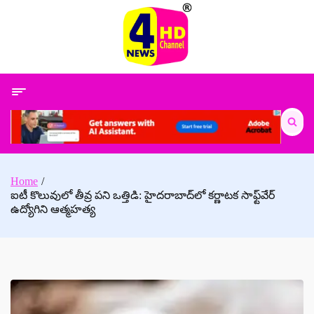
Skip
to
content
Search
for:
Home
ఐటీ కొలువులో తీవ్ర పని ఒత్తిడి: హైదరాబాద్‌లో కర్ణాటక సాఫ్ట్‌వేర్
ఉద్యోగిని ఆత్మహత్య