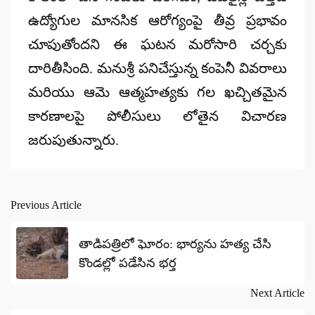
ఉద్యోగుల మానసిక ఆరోగ్యంపై తీవ్ర ప్రభావం
చూపుతోందని ఈ ఘటన మరోసారి చర్చకు
దారితీసింది. మనుశ్రీ పనిచేస్తున్న కంపెనీ వివరాలు
మరియు ఆమె ఆత్మహత్యకు గల ఖచ్చితమైన
కారణాలపై పోలీసులు లోతైన విచారణ
జరుపుతున్నారు.
Previous Article
Post
navigation
తాడిపత్రిలో ఘోరం: భార్యను హత్య చేసి
కొండల్లో పడేసిన భర్త
Next Article