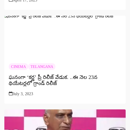
April 17, 2025
CINEMA
TELANGANA
ఘనంగా ‘కర్ణ’ ప్రీ రిలీజ్ వేడుక. ..ఈ నెల 23న
థియేటర్లలో గ్రాండ్ రిలీజ్
July 3, 2023