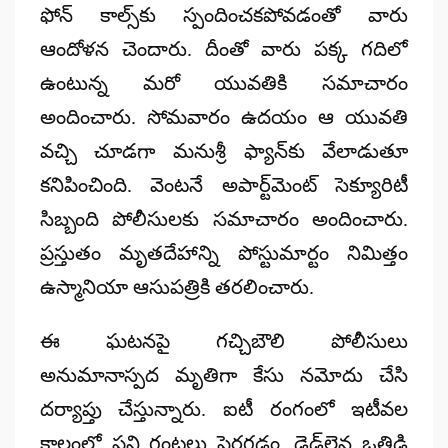
ఫోన్ కాల్స్‌కు స్పందించకపోవడంతో వారు
ఆందోళన చెందారు. దీంతో వారు పక్క గదిలో
ఉంటున్న మరో యువతికి సమాచారం
అందించారు. సోమవారం ఉదయం ఆ యువతి
వచ్చి చూడగా మనుశ్రీ ఫ్యాన్‌కు వేలాడుతూ
కనిపించింది. వెంటనే అపార్ట్‌మెంట్ సెక్యూరిటీ
సిబ్బంది పోలీసులకు సమాచారం అందించారు.
ప్రస్తుతం మృతదేహాన్ని పోస్టుమార్టం నిమిత్తం
ఉస్మానియా ఆసుపత్రికి తరలించారు.
ఈ ఘటనపై గచ్చిబౌలి పోలీసులు
అనుమానాస్పద మృతిగా కేసు నమోదు చేసి
దర్యాప్తు చేస్తున్నారు. ఐటీ రంగంలో ఇటీవల
కాలంలో పని గంటలు పెరగడం, డెడ్‌లైన్ల ఒత్తిడి