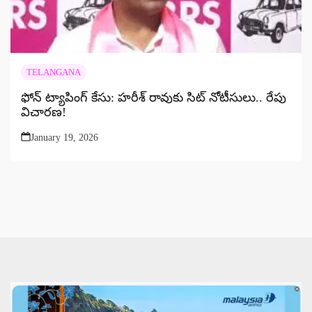
TELANGANA
ఫోన్ ట్యాపింగ్ కేసు: హరీశ్ రావుకు సిట్ నోటీసులు.. రేపు
విచారణ!
January 19, 2026