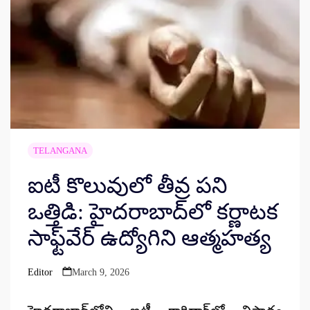
TELANGANA
ఐటీ కొలువులో తీవ్ర పని
ఒత్తిడి: హైదరాబాద్‌లో కర్ణాటక
సాఫ్ట్‌వేర్ ఉద్యోగిని ఆత్మహత్య
Editor
March 9, 2026
Posted
by