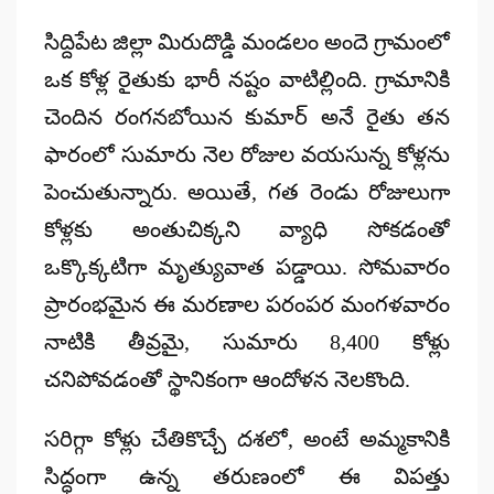
by
సిద్దిపేట జిల్లా మిరుదొడ్డి మండలం అందె గ్రామంలో
ఒక కోళ్ల రైతుకు భారీ నష్టం వాటిల్లింది.
గ్రామానికి
చెందిన రంగనబోయిన కుమార్ అనే రైతు తన
ఫారంలో సుమారు నెల రోజుల వయసున్న కోళ్లను
పెంచుతున్నారు.
అయితే,
గత రెండు రోజులుగా
కోళ్లకు అంతుచిక్కని వ్యాధి సోకడంతో
ఒక్కొక్కటిగా మృత్యువాత పడ్డాయి.
సోమవారం
ప్రారంభమైన ఈ మరణాల పరంపర మంగళవారం
నాటికి తీవ్రమై,
సుమారు 8,
400 కోళ్లు
చనిపోవడంతో స్థానికంగా ఆందోళన నెలకొంది.
సరిగ్గా కోళ్లు చేతికొచ్చే దశలో,
అంటే అమ్మకానికి
సిద్ధంగా ఉన్న తరుణంలో ఈ విపత్తు