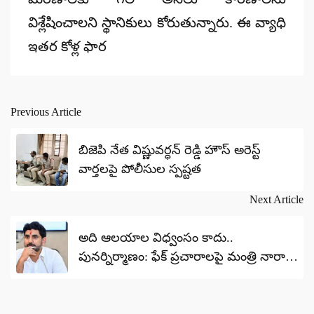
విశ్లేషించాలని స్థానికులు కోరుతున్నారు.
ఈ వ్యాధి
ఇతర కోళ్ల ఫార
Previous Article
Post
navigation
బిజెపి నేత విష్ణువర్ధన్ రెడ్డి హౌస్ అరెస్ట్
వార్తలపై పోలీసుల స్పష్టత
Next Article
అది ఆలయాల విధ్వంసం కాదు..
పునర్నిర్మాణం: ఫేక్ ప్రచారాలపై మంత్రి నారా
లోకేశ్ ఫైర్!