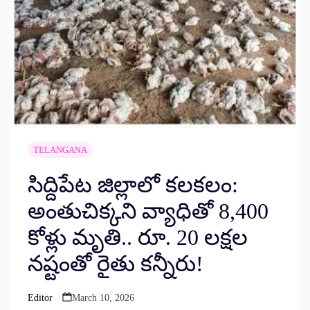
TELANGANA
సిద్దిపేట జిల్లాలో కలకలం:
అంతుచిక్కని వ్యాధితో 8,400
కోళ్లు మృతి.. రూ. 20 లక్షల
నష్టంతో రైతు కన్నీరు!
Editor
March 10, 2026
Posted