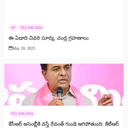
AP
TELANGANA
ఈ ఏడాది చివరి సూర్య, చంద్ర గ్రహణాలు
May 20, 2023
TELANGANA
కేసీఆర్ అసెంబ్లీకి వస్తే రేవంత్ గుండె ఆగిపోతుంది: కేటీఆర్