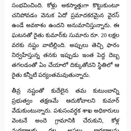
సంభవించింది.
కోళ్లు అకస్మాత్తుగా కొట్టుకుంటూ
చనిపోవడం వెనుక ఏదో ప్రమాదకరమైన వైరస్
ఉండే అవకాశం ఉందని అనుమానిస్తున్నారు.
ఈ
ఘటనతో రైతు కుమార్‌కు సుమారు రూ.
20 లక్షల
వరకు నష్టం వాటిల్లింది.
అప్పులు తెచ్చి ఫారం
నిర్వహిస్తున్న తనకు ఇప్పుడు ఇంత పెద్ద దెబ్బ
తగలడంతో ఏం చేయాలో దిక్కుతోచని స్థితిలో ఆ
రైతు కన్నీటి పర్యంతమవుతున్నారు.
తీవ్ర నష్టంతో కుదేలైన తమ కుటుంబాన్ని
ప్రభుత్వం తక్షణమే ఆదుకోవాలని కుమార్
వేడుకుంటున్నారు.
పశుసంవర్ధక శాఖ అధికారులు
వెంటనే అందె గ్రామానికి చేరుకుని,
కోళ్ల
మరణాలకు గల అసలు కారణాలను