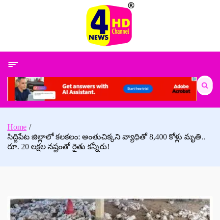
Skip
to
content
Search
for:
Home
సిద్దిపేట జిల్లాలో కలకలం: అంతుచిక్కని వ్యాధితో 8,400 కోళ్లు మృతి..
రూ. 20 లక్షల నష్టంతో రైతు కన్నీరు!