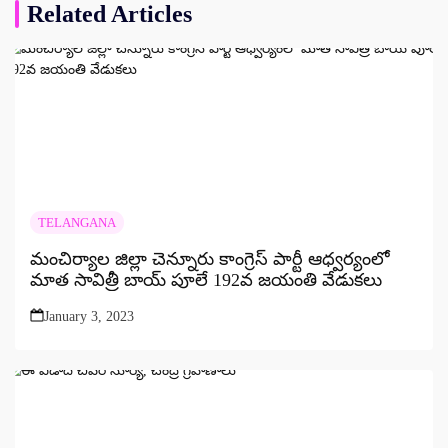
Related Articles
TELANGANA
మంచిర్యాల జిల్లా చెన్నూరు కాంగ్రెస్ పార్టీ ఆధ్వర్యంలో
మాత సావిత్రీ బాయ్ పూలే 192వ జయంతి వేడుకలు
January 3, 2023