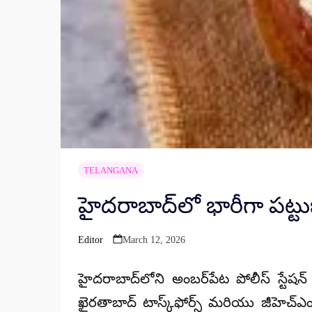
TELANGANA
హైదరాబాద్‌లో భారీగా పట్టుబ
Editor
March 12, 2026
Posted
by
హైదరాబాద్‌లోని అంబర్‌పేట పోలీస్ స్టేషన
ఖైరతాబాద్ టాస్క్‌ఫోర్స్ మరియు జీహెచ్ఎం