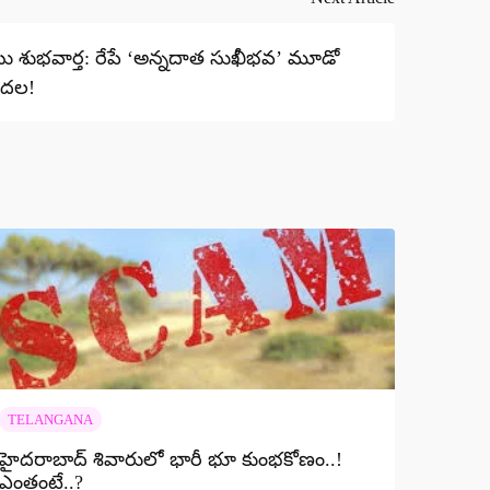
బు శుభవార్త: రేపే ‘అన్నదాత సుఖీభవ’ మూడో
ుదల!
TELANGANA
హైదరాబాద్ శివారులో భారీ భూ కుంభకోణం..!
ఎంతంటే..?