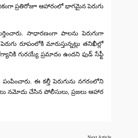
డు ఏకంగా ప్రతిరోజూ ఆహారంలో భాగమైన పెరుగు
 గుర్తించారు. సాధారణంగా పాలను పెరుగుగా
ెరుగు రూపంలోకి మారుస్తున్నట్లు తనిఖీల్లో
్యానికి గురయ్యే ప్రమాదం ఉందని ఫుడ్ సేఫ్టీ
కు పంపించారు. ఈ కల్తీ పెరుగును నగరంలోని
కేసులు నమోదు చేసిన పోలీసులు, ప్రజలు ఆహార
Next Article