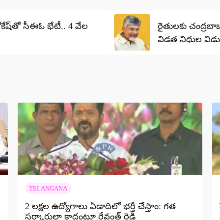
ోకేష్‌తో సీఈఓ భేటీ.. 4 వేల
రైతులకు చంద్రబా
విడత నిధుల విడ
TELANGANA
2 లక్షల ఉద్యోగాలు ఏడాదిలో భర్తీ చేస్తాం: గత
సర్కారులా కాదంటూ రేవంత్ రెడ్డి