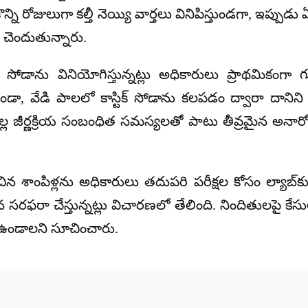
ని రోజులుగా కల్తీ నెయ్యి వార్తలు వినిపిస్తుండగా, ఇప్పు
చెందుతున్నారు.
ిక్ సోడా
ను వినియోగిస్తున్నట్లు అధికారులు ప్రాథమికంగా
ా, వేడి పాలలో కాస్టిక్ సోడాను కలపడం ద్వారా దానిని ప
వల్ల జీర్ణక్రియ సంబంధిత సమస్యలతో పాటు తీవ్రమైన అనారోగ
చిన శాంపిళ్లను అధికారులు తదుపరి పరీక్షల కోసం ల్యాబ్‌
్తున సరఫరా చేస్తున్నట్లు విచారణలో తేలింది. నిందితులపై 
 ఉండాలని సూచించారు.