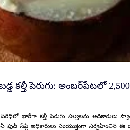
డ్డ కల్తీ పెరుగు: అంబర్‌పేటలో 2,50
్ పరిధిలో భారీగా కల్తీ పెరుగు నిల్వలను అధికారులు స్వ
సీ ఫుడ్ సేఫ్టీ అధికారులు సంయుక్తంగా నిర్వహించిన ఈ ద