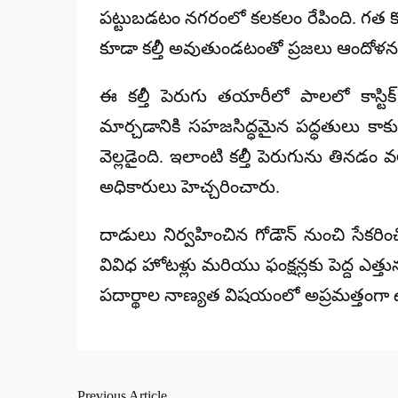
పట్టుబడటం నగరంలో కలకలం రేపింది. గత కొన్
కూడా కల్తీ అవుతుండటంతో ప్రజలు ఆందోళన 
ఈ కల్తీ పెరుగు తయారీలో పాలలో
కాస్ట
మార్చడానికి సహజసిద్ధమైన పద్ధతులు కాకుండ
వెల్లడైంది. ఇలాంటి కల్తీ పెరుగును తినడం 
అధికారులు హెచ్చరించారు.
దాడులు నిర్వహించిన గోడౌన్ నుంచి సేకరిం
వివిధ హోటళ్లు మరియు ఫంక్షన్లకు పెద్ద ఎత
పదార్థాల నాణ్యత విషయంలో అప్రమత్తంగా
Previous Article