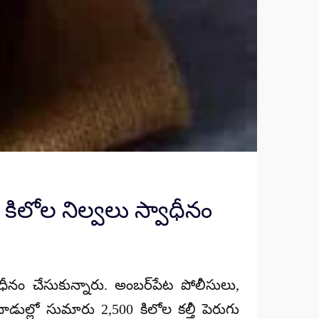
0 కిలోల నిల్వలు స్వాధీనం
ాధీనం చేసుకున్నారు. అంబర్‌పేట పోలీసులు,
ాడుల్లో సుమారు 2,500 కిలోల కల్తీ పెరుగు