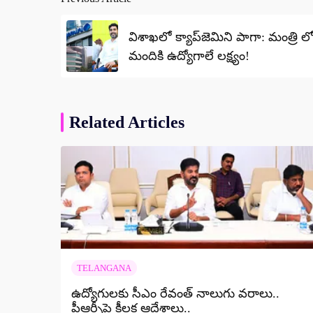
Post
navigation
విశాఖలో క్యాప్‌జెమిని పాగా: మంత్రి ల
మందికి ఉద్యోగాలే లక్ష్యం!
Related Articles
TELANGANA
ఉద్యోగులకు సీఎం రేవంత్ నాలుగు వరాలు..
పీఆర్సీపై కీలక ఆదేశాలు..