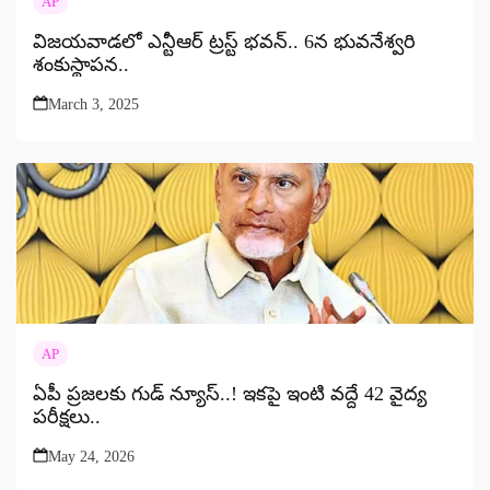
AP
విజయవాడలో ఎన్టీఆర్ ట్రస్ట్ భవన్.. 6న భువనేశ్వరి
శంకుస్థాపన..
March 3, 2025
AP
ఏపీ ప్రజలకు గుడ్ న్యూస్..! ఇకపై ఇంటి వద్దే 42 వైద్య
పరీక్షలు..
May 24, 2026