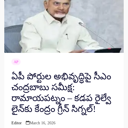
AP
ఏపీ పోర్టుల అభివృద్ధిపై సీఎం
చంద్రబాబు సమీక్ష:
రామాయపట్నం – కడప రైల్వే
లైన్‌కు కేంద్రం గ్రీన్ సిగ్నల్!
Editor
March 16, 2026
Posted