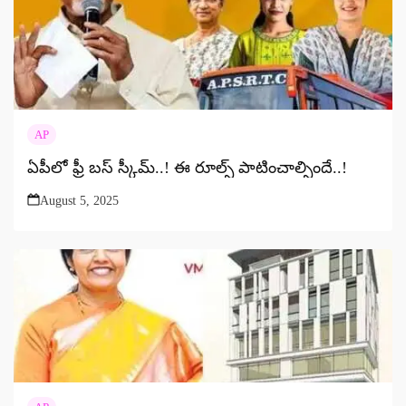
AP
ఏపీలో ఫ్రీ బస్ స్కీమ్..! ఈ రూల్స్ పాటించాల్సిందే..!
August 5, 2025