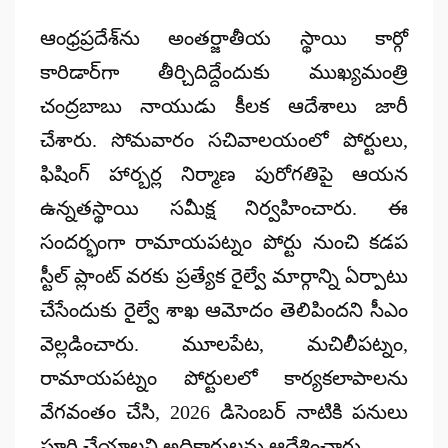
by
ఆంధ్రప్రదేశ్‌ను అంతర్జాతీయ స్థాయి కార్గో
కారిడార్‌గా తీర్చిదిద్దేందుకు ముఖ్యమంత్రి
చంద్రబాబు నాయుడు కీలక ఆదేశాలు జారీ
చేశారు. సోమవారం సచివాలయంలో పోర్టులు,
ఫిషింగ్ హార్బర్ల నిర్మాణ పురోగతిపై ఆయన
ఉన్నతస్థాయి సమీక్ష నిర్వహించారు. ఈ
సందర్భంగా రామాయపట్నం పోర్టు నుంచి కడప
స్టీల్ ప్లాంట్ వరకు ప్రత్యేక రైల్వే మార్గాన్ని ఏర్పాటు
చేసేందుకు రైల్వే శాఖ ఆమోదం తెలిపిందని సీఎం
వెల్లడించారు. మూలపేట, మచిలీపట్నం,
రామాయపట్నం పోర్టులలో కార్యకలాపాలను
వేగవంతం చేసి, 2026 డిసెంబర్ నాటికి పనులు
పూర్తి చేయాలని అధికారులను ఆదేశించారు.