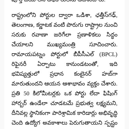
రాష్ట్రంలోని పోర్టుల ద్వారా ఒడిశా, ఛత్తీస్‌గఢ్,
తెలంగాణ, కర్ణాటక వంటి పొరుగు రాష్ట్రాల నుంచి
సరుకు రవాణా జరిగేలా ప్రణాళికలు సిద్ధం
చేయాలని ముఖ్యమంత్రి సూచించారు.
రామాయపట్నం పోర్టులో బీపీసీఎల్ (BPCL)
రిఫైనరీ ఏర్పాటు కానుండటంతో, ఇది
భవిష్యత్తులో ప్రధాన కంటైనర్ హబ్‌గా
మారుతుందని ఆయన ఆశాభావం వ్యక్తం చేశారు.
ప్రతి 50 కిలోమీటర్లకు ఒక పోర్టు లేదా ఫిషింగ్
హార్బర్ ఉండేలా చూడటమే ప్రభుత్వ లక్ష్యమని,
దీనివల్ల స్థానికంగా పారిశ్రామిక కారిడార్లు అభివృద్ధి
చెంది ఉద్యోగ అవకాశాలు పెరుగుతాయని స్పష్టం