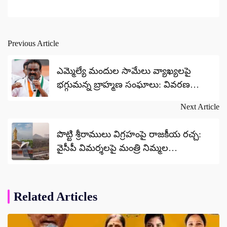
Previous Article
Post
navigation
ఎమ్మెల్యే మందుల సామేలు వ్యాఖ్యలపై
భగ్గుమన్న బ్రాహ్మణ సంఘాలు: వివరణ
కోరనున్న పీసీసీ.. కాంగ్రెస్‌కు కొత్త చిక్కులు!
Next Article
పొట్టి శ్రీరాములు విగ్రహంపై రాజకీయ రచ్చ:
వైసీపీ విమర్శలపై మంత్రి నిమ్మల
రామానాయుడు ఘాటు స్పందన!
Related Articles