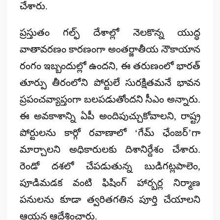
చేశారు.
ప్రస్తుతం గల్ఫ్ దేశాల్లో నెలకొన్న యుద్ధ
వాతావరణం కారణంగా అంతర్జాతీయ నౌకాయాన
రంగం ఇబ్బందుల్లో ఉందని, ఈ తరుణంలో భారత్
తూర్పు తీరంలోని పోర్టులే సురక్షితమనే భావన
ప్రపంచవ్యాప్తంగా బలపడుతోందని సీఎం అన్నారు.
ఈ అవకాశాన్ని ఏపీ అందిపుచ్చుకోవాలని, రాష్ట్ర
పోర్టులను కార్గో రవాణాలో ‘గేమ్ ఛేంజర్’గా
మార్చాలని అధికారులకు దిశానిర్దేశం చేశారు.
రెండో దశలో చేపడుతున్న బుడిగట్లపాలెం,
పూడిమడక వంటి ఫిషింగ్ హార్బర్ల నిర్మాణ
పనులను కూడా త్వరితగతిన పూర్తి చేయాలని
ఆయన ఆదేశించారు.