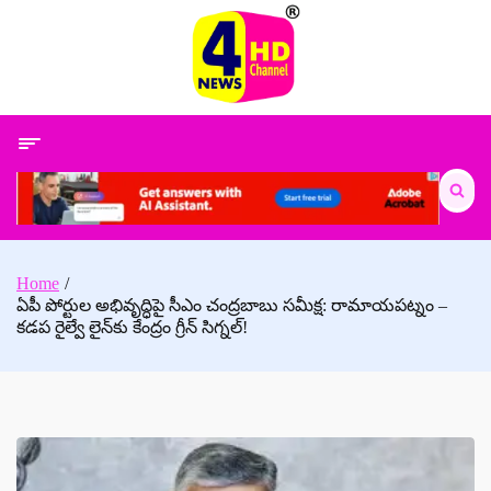
Skip
to
content
Search
for:
Home
ఏపీ పోర్టుల అభివృద్ధిపై సీఎం చంద్రబాబు సమీక్ష: రామాయపట్నం –
కడప రైల్వే లైన్‌కు కేంద్రం గ్రీన్ సిగ్నల్!