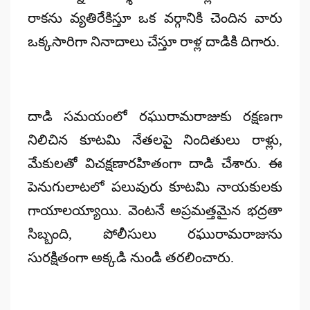
రాకను వ్యతిరేకిస్తూ ఒక వర్గానికి చెందిన వారు
ఒక్కసారిగా నినాదాలు చేస్తూ రాళ్ల దాడికి దిగారు.
దాడి సమయంలో రఘురామరాజుకు రక్షణగా
నిలిచిన కూటమి నేతలపై నిందితులు రాళ్లు,
మేకులతో విచక్షణారహితంగా దాడి చేశారు. ఈ
పెనుగులాటలో పలువురు కూటమి నాయకులకు
గాయాలయ్యాయి. వెంటనే అప్రమత్తమైన భద్రతా
సిబ్బంది, పోలీసులు రఘురామరాజును
సురక్షితంగా అక్కడి నుండి తరలించారు.