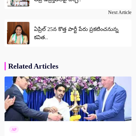
Next Article
ఏప్రిల్ 25న కొత్త పార్టీ పేరు ప్రకటించనున్న
కవిత..
Related Articles
AP