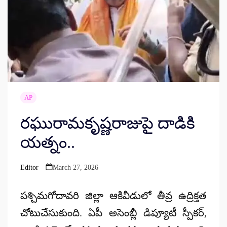
AP
రఘురామకృష్ణరాజుపై దాడికి
యత్నం..
Editor
March 27, 2026
Posted
by
పశ్చిమగోదావరి జిల్లా ఆకివీడులో తీవ్ర ఉద్రిక్తత
చోటుచేసుకుంది. ఏపీ అసెంబ్లీ డిప్యూటీ స్పీకర్,