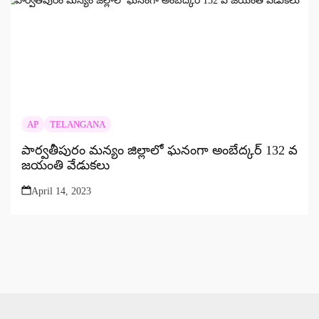
AP
TELANGANA
పార్వతీపురం మన్యం జిల్లాలో ఘనంగా అంబేద్కర్ 132 వ
జయంతి వేడుకలు
April 14, 2023