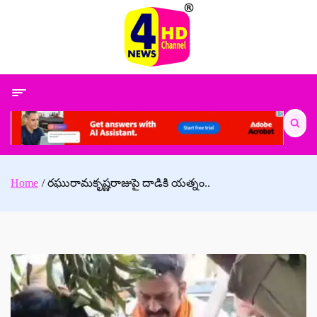
Skip
to
content
Search
for:
Home
రఘురామకృష్ణరాజుపై దాడికి యత్నం..