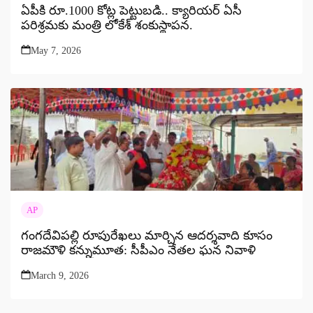
ఏపీకి రూ.1000 కోట్ల పెట్టుబడి.. క్యారియర్ ఏసీ
పరిశ్రమకు మంత్రి లోకేశ్ శంకుస్థాపన.
May 7, 2026
AP
గంగదేవిపల్లి రూపురేఖలు మార్చిన ఆదర్శవాది కూసం
రాజమౌళి కన్నుమూత: సీపీఎం నేతల ఘన నివాళి
March 9, 2026