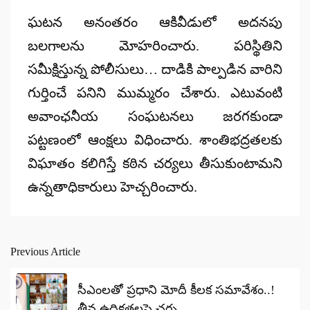
ఘటన అనంతరం ఆకివీడులో అదనపు
బలగాలను మోహరించారు. పరిస్థితిని
సమీక్షిస్తున్న పోలీసులు… దాడికి పాల్పడిన వారిని
గుర్తించే పనిని ముమ్మరం చేశారు. ఎటువంటి
అవాంఛనీయ సంఘటనలు జరగకుండా
పట్టణంలో ఆంక్షలు విధించారు. శాంతిభద్రతలకు
విఘాతం కలిగిస్తే కఠిన చర్యలు తీసుకుంటామని
ఉన్నతాధికారులు హెచ్చరించారు.
Previous Article
Post
navigation
సీఎంలతో ప్రధాని మోదీ కీలక సమావేశం..!
తీవ్ర ఉద్రిక్తతలపై చర్చ..