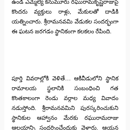
ఉండి ఎమ్మెల్యే కనుమూరు రఘురామకృష్ణరాజుపై
కొందరు వ్యక్తులు రాళ్లు, మేకులతో దాడికి
యత్నించారు. శ్రీరామనవమి వేడుకల సందర్భంగా
ఈ ఘటన జరగడం స్థానికంగా కలకలం రేపింది.
పూర్తి వివరాల్లోకి వెళితే… ఆకివీడులోని స్థానిక
రామాలయ స్థలానికి సంబంధించి గత
కొంతకాలంగా రెండు వర్గాల మధ్య వివాదం
నడుస్తోంది. శ్రీరామనవమిని పురస్కరించుకుని
స్థానికుల ఆహ్వానం మేరకు రఘురామరాజు
ఆలయాన్ని సందర్శించేందుకు వెళ్లారు. ఆయన