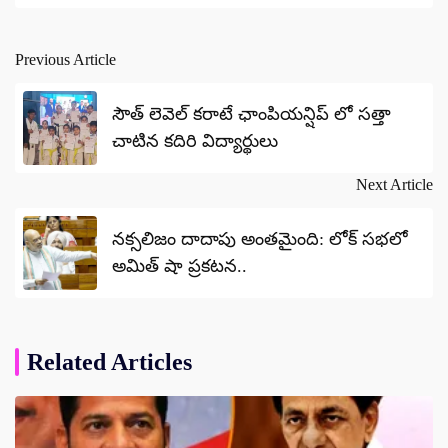
Previous Article
Post
navigation
సౌత్ లెవెల్ కరాటే ఛాంపియన్షిప్ లో సత్తా
చాటిన కదిరి విద్యార్థులు
Next Article
నక్సలిజం దాదాపు అంతమైంది: లోక్ సభలో
అమిత్ షా ప్రకటన..
Related Articles