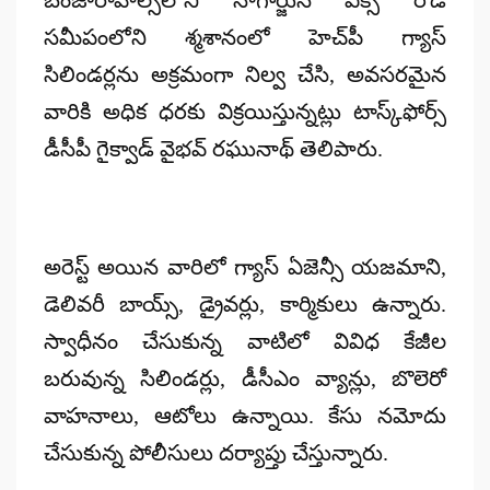
సమీపంలోని శ్మశానంలో హెచ్‌పీ గ్యాస్
సిలిండర్లను అక్రమంగా నిల్వ చేసి, అవసరమైన
వారికి అధిక ధరకు విక్రయిస్తున్నట్లు టాస్క్‌ఫోర్స్
డీసీపీ గైక్వాడ్ వైభవ్ రఘునాథ్ తెలిపారు.
అరెస్ట్ అయిన వారిలో గ్యాస్ ఏజెన్సీ యజమాని,
డెలివరీ బాయ్స్, డ్రైవర్లు, కార్మికులు ఉన్నారు.
స్వాధీనం చేసుకున్న వాటిలో వివిధ కేజీల
బరువున్న సిలిండర్లు, డీసీఎం వ్యాన్లు, బొలెరో
వాహనాలు, ఆటోలు ఉన్నాయి. కేసు నమోదు
చేసుకున్న పోలీసులు దర్యాప్తు చేస్తున్నారు.