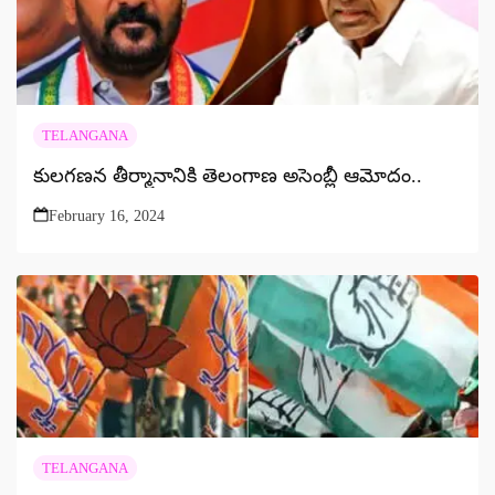
TELANGANA
కులగణన తీర్మానానికి తెలంగాణ అసెంబ్లీ ఆమోదం..
February 16, 2024
TELANGANA