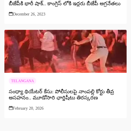
బీజేపీకి భారీ షాక్.. కాంగ్రెస్ లోకి ఇద్దరు బీజేపీ అగ్రనేతలు
December 26, 2023
TELANGANA
సంధ్యా థియేటర్ కేసు: పోలీసులపై నాంపల్లి కోర్టు తీవ్ర
అసహనం.. మూడోసారి ఛార్జిషీటు తిరస్కరణ
February 20, 2026