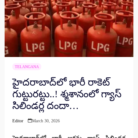
TELANGANA
హైదరాబాద్‌లో భారీ రాకెట్
గుట్టురట్టు..! శ్మశానంలో గ్యాస్
సిలిండర్ల దందా…
Editor
March 30, 2026
Posted
by
హైదరాబాద్‌లో భారీ అక్రమ గ్యాస్ సిలిండర్ల