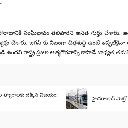
..
పోరాటానికి సంఘీభావం తెలిపారని అనిత గుర్తు చేశారు. ఆంధ్
తం చేశారు. జగన్ కు నిజంగా చిత్తశుద్ధి ఉంటే ఇప్పటికై
టుబడి ఉందని రాష్ట్ర ప్రజల ఆత్మగౌరవాన్ని కాపాడే బాధ్యత తమ
ుల త్యాగాలకు దక్కిన విజయం:
హైదరాబాద్ మెట్రో ఫ