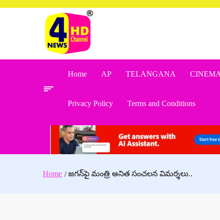
Skip
to
content
Home
AP
TELANGANA
CINEM
Privacy Policy
Terms and Conditions
Home
జగన్‌పై మంత్రి అనిత సంచలన విమర్శలు..