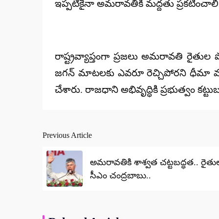
ఇప్పటికైనా అమరావతికి మద్దతు ప్రకటించాలి
రాష్ట్రవ్యాప్తంగా ప్రజలు అమరావతి రైతుల 
జగన్ మాటలకు ఎవరూ రెచ్చిపోరని ధీమా వ్యక్
చేశారు. రాజధాని అభివృద్ధికి ప్రభుత్వం కట్
Previous Article
Post
navigation
అమరావతికి శాశ్వత చట్టబద్ధత.. రైత
సీఎం చంద్రబాబు..