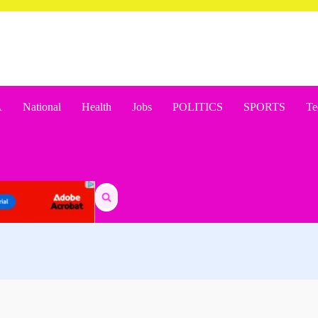
A
National
Health
Jobs
POLITICS
SPORTS
Te
Search
for: