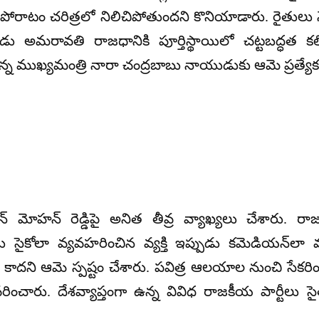
 పోరాటం చరిత్రలో నిలిచిపోతుందని కొనియాడారు. రైతుల
పుడు అమరావతి రాజధానికి పూర్తిస్థాయిలో చట్టబద్ధత 
సుకున్న ముఖ్యమంత్రి నారా చంద్రబాబు నాయుడుకు ఆమె ప్రత్
ోహన్ రెడ్డిపై అనిత తీవ్ర వ్యాఖ్యలు చేశారు. రాజ
్పుడు సైకోలా వ్యవహరించిన వ్యక్తి ఇప్పుడు కమెడియన్‌
 కాదని ఆమె స్పష్టం చేశారు. పవిత్ర ఆలయాల నుంచి సేకరి
వివరించారు. దేశవ్యాప్తంగా ఉన్న వివిధ రాజకీయ పార్టీ