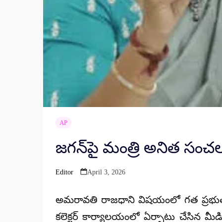
AP
జగన్‌పై మంత్రి అనిత సంచ
Editor
April 3, 2026
Posted
by
అమరావతి రాజధాని విషయంలో గత ప్రభుత్వం
కలెక్టర్ కార్యాలయంలో ఏర్పాటు చేసిన మీ