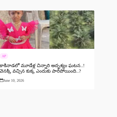
AP
కాకినాడలో మూడేళ్ల చిన్నారి అదృశ్యం ఘటన..!
వెనక్కి వచ్చిన కుక్క ఎందుకు పారిపోయింది..?
June 10, 2026