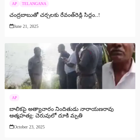
AP
TELANGANA
చంద్రబాబుతో చర్చలకు రేవంత్‌రెడ్డి సిద్ధం..!
June 21, 2025
AP
బాలికపై అత్యాచారం నిందితుడు నారాయణరావు
ఆత్మహత్య: చెరువులో దూకి మృతి
October 23, 2025