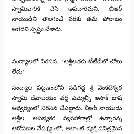
స్వామివారికి చేసే అపచారమని, బీఆర్
నాయుడిని తొలగించే వరకు తమ పోరాటం
ఆగదని స్పష్టం చేశారు.
నంద్యాలలో నిరసన.. ‘అశ్లీలతకు టీటీడీలో చోటు
లేదు’
నంద్యాల పట్టణంలోని నడిగడ్డ శ్రీ వెంకటేశ్వర
స్వామి దేవాలయం వద్ద ఎమ్మెల్సీ ఇసాక్ బాష
ఆధ్వర్యంలో నిరసన చేపట్టారు. బీఆర్ నాయుడు
అశ్లీల, అసభ్యకర వ్యవహారాల్లో ఉన్నారన్న
ఆరోపణల నేపథ్యంలో, అలాంటి వ్యక్తి పవిత్రమైన