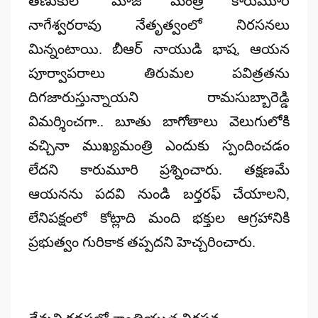
తణుకులో మాజీ మంత్రి కారుమూరి
నాగేశ్వరరావు నేతృత్వంలో నిరసనలు
మిన్నంటాయి. బీఆర్ నాయుడి భాష, ఆయన
పూర్వాపరాలు తిరుమల పవిత్రతను
దిగజారుస్తున్నాయని రామసుబ్బారెడ్డి
విమర్శించగా.. బూతు బాగోతాలు వెలుగులోకి
వచ్చినా ముఖ్యమంత్రి ఎందుకు స్పందించడం
లేదని కారుమూరి ప్రశ్నించారు. తక్షణమే
ఆయనను పదవి నుండి బర్తరఫ్ చేయాలని,
లేనిపక్షంలో కోట్లాది మంది భక్తుల ఆగ్రహానికి
ప్రభుత్వం గురికాక తప్పదని హెచ్చరించారు.