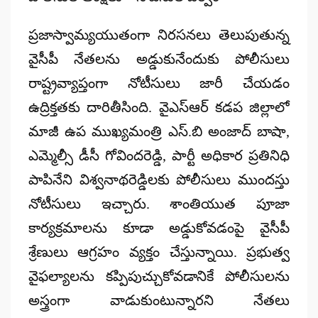
ప్రజాస్వామ్యయుతంగా నిరసనలు తెలుపుతున్న
వైసీపీ నేతలను అడ్డుకునేందుకు పోలీసులు
రాష్ట్రవ్యాప్తంగా నోటీసులు జారీ చేయడం
ఉద్రిక్తతకు దారితీసింది. వైఎస్ఆర్ కడప జిల్లాలో
మాజీ ఉప ముఖ్యమంత్రి ఎస్.బి అంజాద్ బాషా,
ఎమ్మెల్సీ డీసీ గోవిందరెడ్డి, పార్టీ అధికార ప్రతినిధి
పాపినేని విశ్వనాథరెడ్డిలకు పోలీసులు ముందస్తు
నోటీసులు ఇచ్చారు. శాంతియుత పూజా
కార్యక్రమాలను కూడా అడ్డుకోవడంపై వైసీపీ
శ్రేణులు ఆగ్రహం వ్యక్తం చేస్తున్నాయి. ప్రభుత్వ
వైఫల్యాలను కప్పిపుచ్చుకోవడానికే పోలీసులను
అస్త్రంగా వాడుకుంటున్నారని నేతలు