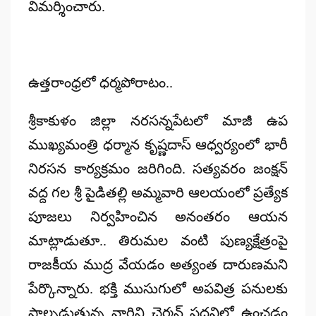
విమర్శించారు.
ఉత్తరాంధ్రలో ధర్మపోరాటం..
శ్రీకాకుళం జిల్లా నరసన్నపేటలో మాజీ ఉప
ముఖ్యమంత్రి ధర్మాన కృష్ణదాస్ ఆధ్వర్యంలో భారీ
నిరసన కార్యక్రమం జరిగింది. సత్యవరం జంక్షన్
వద్ద గల శ్రీ పైడితల్లి అమ్మవారి ఆలయంలో ప్రత్యేక
పూజలు నిర్వహించిన అనంతరం ఆయన
మాట్లాడుతూ.. తిరుమల వంటి పుణ్యక్షేత్రంపై
రాజకీయ ముద్ర వేయడం అత్యంత దారుణమని
పేర్కొన్నారు. భక్తి ముసుగులో అపవిత్ర పనులకు
పాల్పడుతున్న వారిని చైర్మన్ పదవిలో ఉంచడం