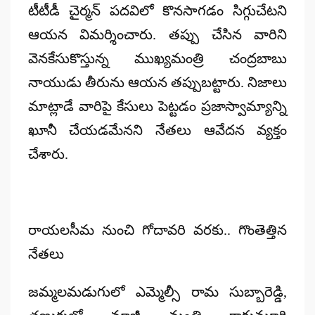
టీటీడీ చైర్మన్ పదవిలో కొనసాగడం సిగ్గుచేటని
ఆయన విమర్శించారు. తప్పు చేసిన వారిని
వెనకేసుకొస్తున్న ముఖ్యమంత్రి చంద్రబాబు
నాయుడు తీరును ఆయన తప్పుబట్టారు. నిజాలు
మాట్లాడే వారిపై కేసులు పెట్టడం ప్రజాస్వామ్యాన్ని
ఖూనీ చేయడమేనని నేతలు ఆవేదన వ్యక్తం
చేశారు.
రాయలసీమ నుంచి గోదావరి వరకు.. గొంతెత్తిన
నేతలు
జమ్మలమడుగులో ఎమ్మెల్సీ రామ సుబ్బారెడ్డి,