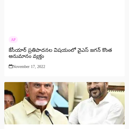
AP
కేసీయార్ ప్రతిపాదనల విషయంలో వైఎస్ జగన్ కొంత
అనుమానం వ్యక్తం
November 17, 2022