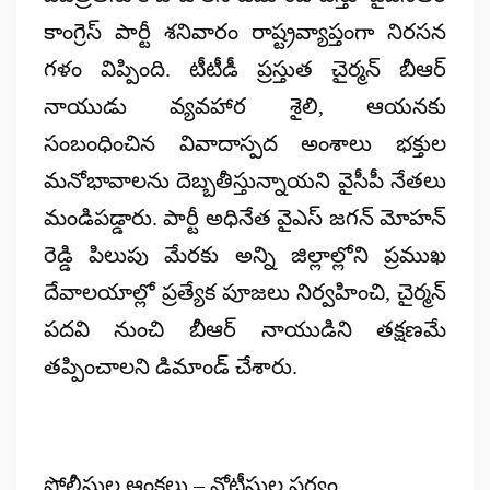
కాంగ్రెస్ పార్టీ శనివారం రాష్ట్రవ్యాప్తంగా నిరసన
గళం విప్పింది. టీటీడీ ప్రస్తుత చైర్మన్ బీఆర్
నాయుడు వ్యవహార శైలి, ఆయనకు
సంబంధించిన వివాదాస్పద అంశాలు భక్తుల
మనోభావాలను దెబ్బతీస్తున్నాయని వైసీపీ నేతలు
మండిపడ్డారు. పార్టీ అధినేత వైఎస్ జగన్ మోహన్
రెడ్డి పిలుపు మేరకు అన్ని జిల్లాల్లోని ప్రముఖ
దేవాలయాల్లో ప్రత్యేక పూజలు నిర్వహించి, చైర్మన్
పదవి నుంచి బీఆర్ నాయుడిని తక్షణమే
తప్పించాలని డిమాండ్ చేశారు.
పోలీసుల ఆంక్షలు – నోటీసుల పర్వం