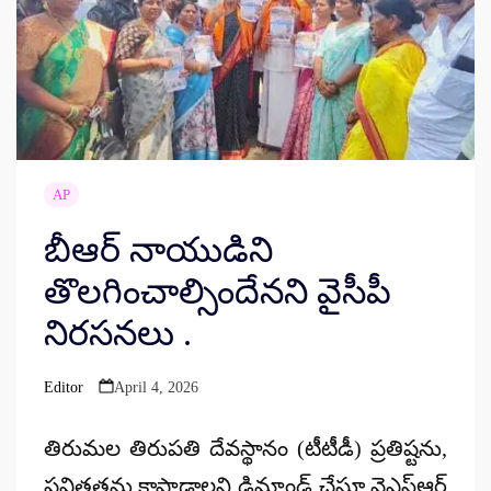
AP
బీఆర్ నాయుడిని
తొలగించాల్సిందేనని వైసీపీ
నిరసనలు .
Editor
April 4, 2026
Posted
by
తిరుమల తిరుపతి దేవస్థానం (టీటీడీ) ప్రతిష్టను,
పవిత్రతను కాపాడాలని డిమాండ్ చేస్తూ వైఎస్ఆర్