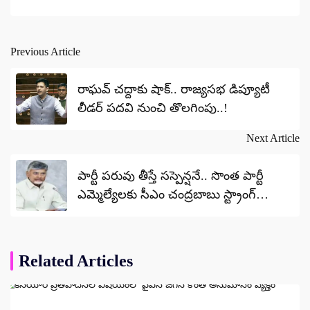
Previous Article
Post
navigation
రాఘవ్ చద్దాకు షాక్.. రాజ్యసభ డిప్యూటీ
లీడర్ పదవి నుంచి తొలగింపు..!
Next Article
పార్టీ పరువు తీస్తే సస్పెన్షనే.. సొంత పార్టీ
ఎమ్మెల్యేలకు సీఎం చంద్రబాబు స్ట్రాంగ్
వార్నింగ్
Related Articles