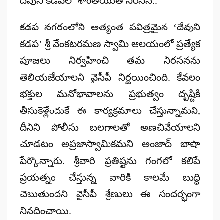
దేవుని కడపలో శాంతియుత నిరసన..
కడప నగరంలోని అత్యంత పవిత్రమైన ‘దేవుని
కడప’ శ్రీ వేంకటరమణ స్వామి ఆలయంలో ప్రత్యేక
పూజలు నిర్వహించి తమ నిరసనను
తెలియజేయాలని వైసీపీ నిర్ణయించింది. కేవలం
భక్తుల మనోభావాలను ప్రభుత్వం దృష్టికి
తీసుకెళ్లేందుకే ఈ కార్యక్రమాలు చేస్తున్నామని,
దీనిని పోలీసు బలగాలతో అణచివేయాలని
చూడటం అప్రజాస్వామికమని అంజాద్ బాషా
పేర్కొన్నారు. శ్రీవారి ప్రతిష్టను గంగలో కలిపే
ప్రయత్నం చేస్తున్న వారికి కాలమే బుద్ధి
చెబుతుందని వైసీపీ శ్రేణులు ఈ సందర్భంగా
నినదించాయి.