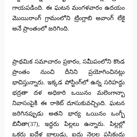
గాయపడింది. ఈ ఘటన మంగళవారం ఉదయం
మొయిరాంగ్ గ్రామంలోని ట్రింగ్లాబి అవాంగ్ లేకై
అనే ప్రాంతంలో జరిగింది.
ప్రాథమిక సమాచారం ప్రకారం, సమీపంలోని కొండ
ప్రాంతం నుంచి దీనిని ప్రయోగించినట్లు
భావిస్తున్నారు. ఇక్కడ పోస్టింగ్‌లో ఉన్న సరిహద్దు
భద్రతా దళ అధికారి ఒయినం మలెంగాన్బా
నివాసంపైకి ఈ రాకెట్ దూసుకువచ్చింది. ఘటన
జరిగినప్పుడు అతని భార్య ఒయినం ఒంగ్బీ
బినీతా(37), ఇద్దరు పిల్లలు ఉన్నారు. పిల్లల్లో
ఒకరు ఐదేళ్ల బాలుడు, ఐదు నెలల పసికందు