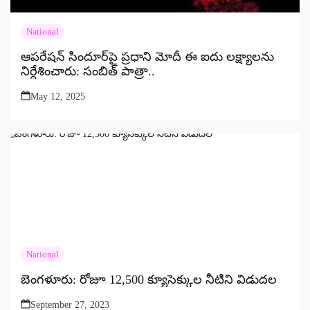
National
ఆపరేషన్ సిందూర్‌పై ప్రధాని మోదీ ఈ ఐదు లక్ష్యాలను
నిర్దేశించారు: సంబిత్ పాత్రా..
May 12, 2025
National
బెంగళూరు: రోజూ 12,500 క్యూసెక్కుల నీటిని విడుదల
September 27, 2023