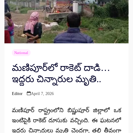
National
మణిపూర్‌లో రాకెట్ దాడి…
ఇద్దరు చిన్నారుల మృతి..
Editor
April 7, 2026
Posted
by
మణిపూర్ రాష్ట్రంలోని బిష్ణుపూర్ జిల్లాలో ఒక
ఇంటిపైకి రాకెట్ దూసుకు వచ్చింది. ఈ ఘటనలో
ఇద్దరు చిన్నారులు మృతి చెందగా, తల్లి తీవ్రంగా