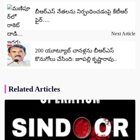
navigation
బీఆర్ఎస్ నేతలను నిర్బంధించడంపై కేటీఆర్
ఫైర్….
Next Article
200 యూట్యూబ్ చానళ్లను బీఆర్ఎస్
కొనుగోలు చేసింది: జూపల్లి కృష్ణారావు..
Related Articles