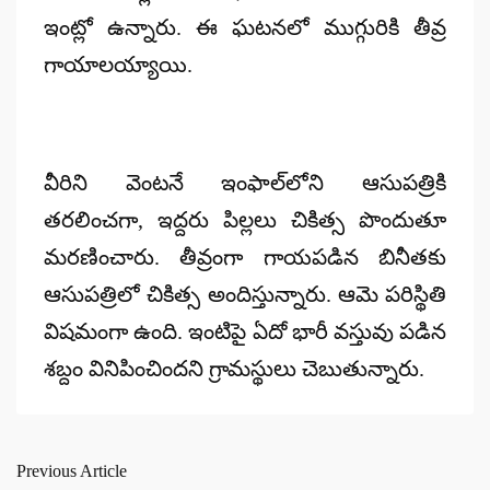
ఇంట్లో ఉన్నారు. ఈ ఘటనలో ముగ్గురికి తీవ్ర
గాయాలయ్యాయి.
వీరిని వెంటనే ఇంఫాల్‌లోని ఆసుపత్రికి
తరలించగా, ఇద్దరు పిల్లలు చికిత్స పొందుతూ
మరణించారు. తీవ్రంగా గాయపడిన బినీతకు
ఆసుపత్రిలో చికిత్స అందిస్తున్నారు. ఆమె పరిస్థితి
విషమంగా ఉంది. ఇంటిపై ఏదో భారీ వస్తువు పడిన
శబ్దం వినిపించిందని గ్రామస్థులు చెబుతున్నారు.
Previous Article
Post