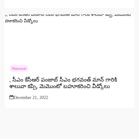
National
, సీఎం కేసీఆర్ పంజాబ్ సీఎం భగవంత్ మాన్ గారికి
శాలువా కప్పి, మెమొంటో బహూకరించి వీడ్కోలు
December 21, 2022