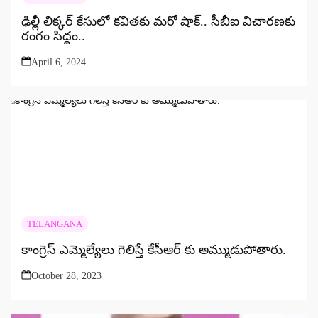
ఢిల్లీ లిక్కర్ కేసులో కవితకు మరో షాక్.. సీబీఐ విచారణకు
రంగం సిద్ధం..
April 6, 2024
TELANGANA
కాంగ్రెస్ ఎమ్మెల్యేలు గెలిస్తే కేసీఆర్ కు అమ్ముడుపోతారు.
October 28, 2023