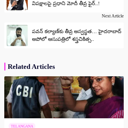
విపక్షాలపై ప్రధాని మోదీ తీవ్ర ఫైర్..!
Next Article
పవన్ కల్యాణ్‌కు తీవ్ర అస్వస్థత… హైదరాబాద్
అపోలో ఆసుపత్రిలో శస్త్రచికిత్స..
Related Articles
TELANGANA