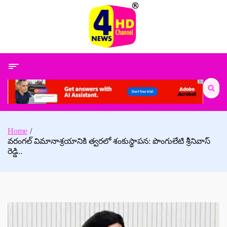
Skip
to
content
Search
for:
Home
వరంగల్ విమానాశ్రయానికి త్వరలో శంకుస్థాపన: పొంగులేటి శ్రీనివాస్
రెడ్డి..