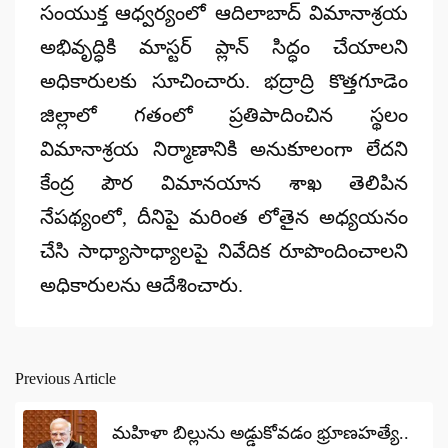
సంయుక్త ఆధ్వర్యంలో ఆదిలాబాద్ విమానాశ్రయ
అభివృద్ధికి మాస్టర్ ప్లాన్ సిద్ధం చేయాలని
అధికారులకు సూచించారు. భద్రాద్రి కొత్తగూడెం
జిల్లాలో గతంలో ప్రతిపాదించిన స్థలం
విమానాశ్రయ నిర్మాణానికి అనుకూలంగా లేదని
కేంద్ర పౌర విమానయాన శాఖ తెలిపిన
నేప‌థ్యంలో, దీనిపై మ‌రింత లోతైన అధ్య‌య‌నం
చేసి సాధ్యాసాధ్యాల‌పై నివేదిక రూపొందించాల‌ని
అధికారులను ఆదేశించారు.
Previous Article
Post
navigation
మహిళా బిల్లును అడ్డుకోవడం భ్రూణహత్యే..