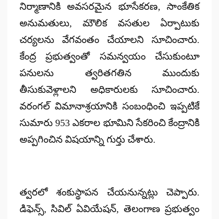
నిర్మాణానికి అవసరమైన భూసేకరణ, సాంకేతిక
అనుమతులు, మౌలిక వసతుల ఏర్పాటుకు
చర్యలను వేగవంతం చేయాలని సూచించారు.
కేంద్ర ప్రభుత్వంతో సమన్వయం చేసుకుంటూ
పనులను త్వరితగతిన ముందుకు
తీసుకువెళ్లాలని అధికారులకు సూచించారు.
వరంగల్ విమానాశ్రయానికి సంబంధించి ఇప్పటికే
సుమారు 953 ఎకరాల భూమిని సేకరించి కేంద్రానికి
అప్పగించిన విషయాన్ని గుర్తు చేశారు.
త్వరలో శంకుస్థాపన చేయనున్నట్లు చెప్పారు.
డిఫెన్స్, సివిల్ ఏవియేషన్, తెలంగాణ ప్రభుత్వం