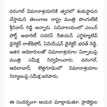
Posted
by
వరంగల్ విమానాశ్రయానికి త్వరలో శంకుస్థాపన
చేస్తామని తెలంగాణ రాష్ట్ర మంత్రి పొంగులేటి
శ్రీనివాస్ రెడ్డి అన్నారు. సచివాలయంలో ఎయిర్
పోర్ట్ అథారిటీ సదరన్ రీజియన్ ఎగ్జిక్యూటివ్
డైరెక్టర్ రాజ్‌కిషోర్, ఏవియేషన్ డైరెక్టర్ భరత్ రెడ్డి,
ఇతర అధికారులతో విమానాశ్రయాల ఏర్పాటుపై
మంత్రి సమీక్ష నిర్వహించారు. వరంగల్,
ఆదిలాబాద్, కొత్తగూడెంలో విమానాశ్రయాల
నిర్మాణంపై సమీక్ష జరిపారు.
ఈ సందర్భంగా ఆయన మాట్లాడుతూ, ప్రాజెక్టుల