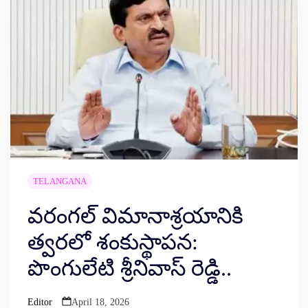
TELANGANA
వరంగల్ విమానాశ్రయానికి
త్వరలో శంకుస్థాపన:
పొంగులేటి శ్రీనివాస్ రెడ్డి..
Editor
April 18, 2026