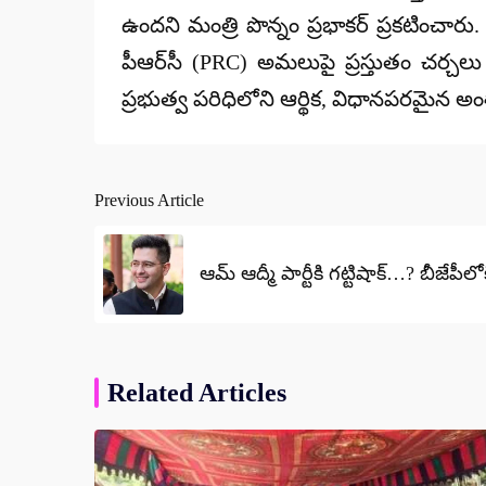
ఉందని మంత్రి పొన్నం ప్రభాకర్ ప్రకటించారు
పీఆర్‌సీ (PRC) అమలుపై ప్రస్తుతం చర్చ
ప్రభుత్వ పరిధిలోని ఆర్థిక, విధానపరమైన అ
Previous Article
Post
navigation
ఆమ్ ఆద్మీ పార్టీకి గట్టిషాక్…? బీజేపీలో
Related Articles