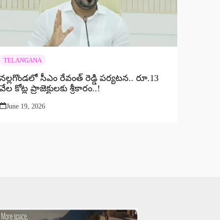
TELANGANA
నల్లగొండలో సీఎం రేవంత్ రెడ్డి పర్యటన.. రూ.13
వేల కోట్ల ప్రాజెక్టులకు శ్రీకారం..!
June 19, 2026