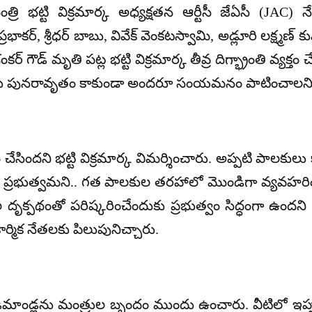
భట్టి విక్రమార్క అధ్యక్షతన ఆర్టీసీ జేఏసీ (JAC
ాకర్, శ్రీధర్ బాబు, వివేక్ వెంకటస్వామి, అడ్లూరి లక్ష్మణ్ కు
కర్ గౌడ్ మృతి పట్ల భట్టి విక్రమార్క తీవ్ర దిగ్భ్రాంతి వ్
ిషాదాలు పునరావృతం కాకుండా అందరూ సంయమనం పాటించాల
్నం చేసిందని భట్టి విక్రమార్క విమర్శించారు. అప్పటి పాలక
జా ప్రభుత్వమని.. గత పాలకుల తరహాలో మొండిగా వ్యవహరించ
 దృక్పథంతో పరిష్కరించేందుకు ప్రభుత్వం సిద్ధంగా ఉందన
ర్మిక నేతలకు పిలుపునిచ్చారు.
మాండ్లను మంత్రుల బృందం ముందు ఉంచారు. వీటిలో ఇప్పటి