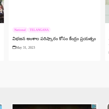
National
TELANGANA
విభజన అంశాల పరిష్కారం కోసం కేంద్రం ప్రయత్నం
May 31, 2023