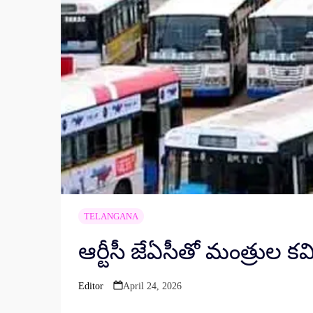
TELANGANA
ఆర్టీసీ జేఏసీతో మంత్రుల కమిట
Editor
April 24, 2026
Posted
by