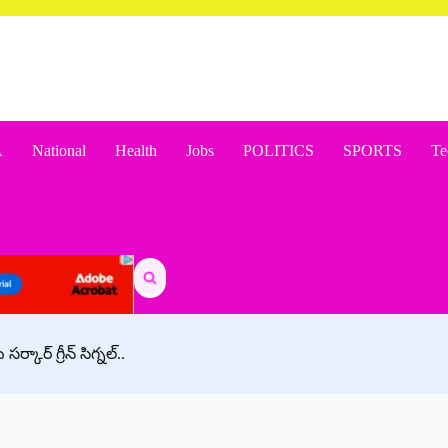
A
National
Health
Jobs
POLITICS
SPORTS
Te
Search
for:
్కార్ గ్రీన్ సిగ్నల్..