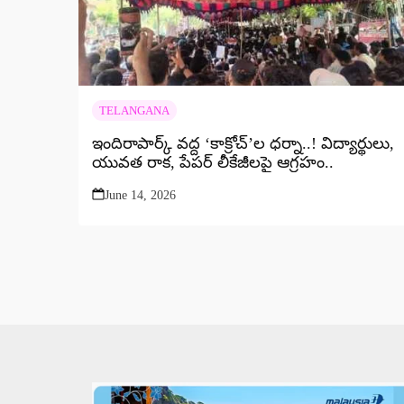
TELANGANA
ఇందిరాపార్క్ వద్ద ‘కాక్రోచ్’ల ధర్నా..! విద్యార్థులు,
యువత రాక, పేపర్ లీకేజీలపై ఆగ్రహం..
June 14, 2026