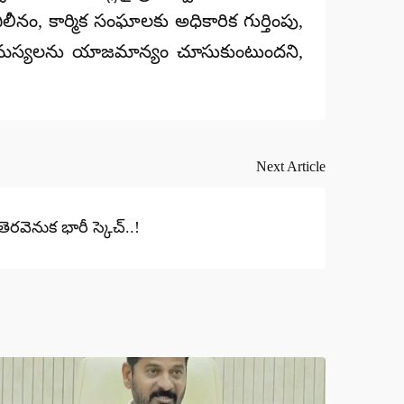
లీనం, కార్మిక సంఘాలకు అధికారిక గుర్తింపు,
్గత సమస్యలను యాజమాన్యం చూసుకుంటుందని,
Next Article
! తెరవెనుక భారీ స్కెచ్..!