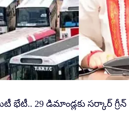
ీ భేటీ.. 29 డిమాండ్లకు సర్కార్ గ్రీన్ స