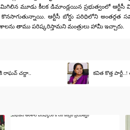
. మిగిలిన మూడు కీలక డిమాండ్లయిన ప్రభుత్వంలో ఆర్టీసీ వి
లు కొనసాగుతున్నాయి. ఆర్టీసీ బోర్డు పరిధిలోని అంతర
ంశాలను తాము పరిష్కరిస్తామని మంత్రులు హామీ ఇచ్చారు.
కి రాఘవ్ చద్దా..
కవిత కొత్త పార్టీ..