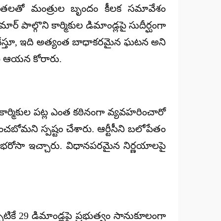
) నేతలతో మంత్రుల బృందం కీలక సమావేశం
మార్ పాల్గొని కార్మికుల డిమాండ్లపై సుదీర్ఘంగా
యక్తం చేస్తూ, ఇది అత్యంత బాధాకరమైన ఘటన అని
ని ఆయన కోరారు.
ులు కార్మికుల పట్ల ఎంత కఠినంగా వ్యవహరించారో
బోమని స్పష్టం చేశారు. ఆర్టీసీని బలోపేతం
ి భరోసా ఇచ్చారు. విధానపరమైన నిర్ణయాలపై
కే 29 డిమాండ్లపై ప్రభుత్వం సానుకూలంగా