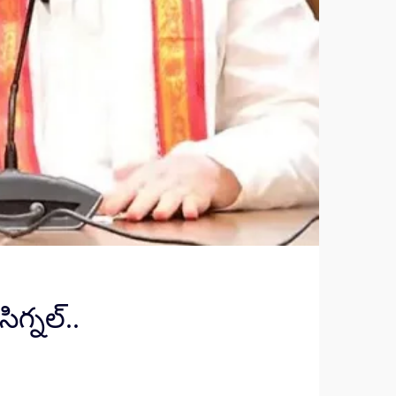
ిగ్నల్..