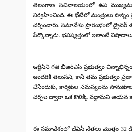
తెలంగాణ సచివాలయంలో ఉప ముఖ్యమంత్రి 
నిర్వహించింది. ఈ భేటీలో మంత్రులు పొన్నం ప్రభ
చర్చించారు. సమావేశం ప్రారంభంలో డ్రైవర్ శం
పేర్కొన్నారు. భవిష్యత్తులో ఇలాంటి వ
ఆర్టీసీని గత బీఆర్‌ఎస్ ప్రభుత్వం చిన్నాభిన
అందరికీ తెలుసని, కానీ తమ ప్రభుత్వం ప్ర
చేసేందుకు, కార్మికుల సమస్యలను సానుకూల
చర్చల ద్వారా ఒక కొలిక్కి వద్దామని ఆయన కా
ఈ సమావేశంలో జేఏసీ నేతలు మొత్తం 32 డి