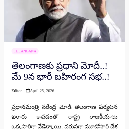
TELANGANA
తెలంగాణకు ప్రధాని మోదీ..!
మే 9న భారీ బహిరంగ సభ..!
Editor
April 25, 2026
Posted
by
ప్రధానమంత్రి నరేంద్ర మోడీ తెలంగాణ పర్యటన
ఖరారు కావడంతో రాష్ట్ర రాజకీయాలు
ఒక్కసారిగా వేడెక్కాయి. వరుసగా మూడోసారి దేశ