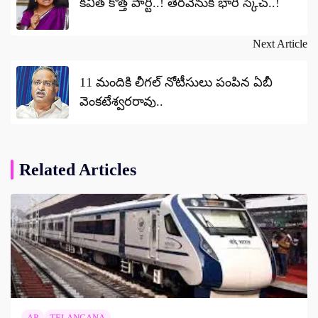
కవిత కొత్త పార్టీ..! తెరవెనుక భారీ స్కెచ్..!
Next Article
11 మందికి లీగల్ నోటీసులు పంపిన ఏబీ
వెంకటేశ్వరరావు..
Related Articles
AP
TELANGANA