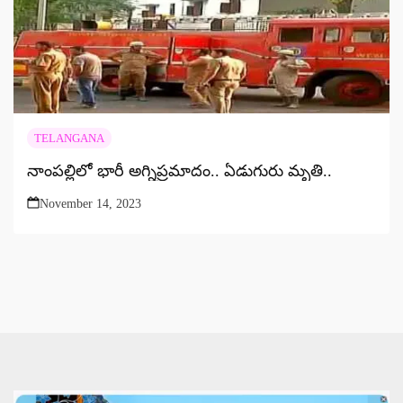
TELANGANA
నాంపల్లిలో భారీ అగ్నిప్రమాదం.. ఏడుగురు మృతి..
November 14, 2023