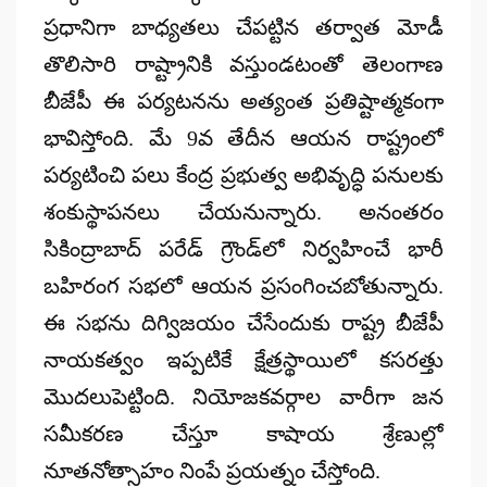
ప్రధానిగా బాధ్యతలు చేపట్టిన తర్వాత మోడీ
తొలిసారి రాష్ట్రానికి వస్తుండటంతో తెలంగాణ
బీజేపీ ఈ పర్యటనను అత్యంత ప్రతిష్టాత్మకంగా
భావిస్తోంది. మే 9వ తేదీన ఆయన రాష్ట్రంలో
పర్యటించి పలు కేంద్ర ప్రభుత్వ అభివృద్ధి పనులకు
శంకుస్థాపనలు చేయనున్నారు. అనంతరం
సికింద్రాబాద్ పరేడ్ గ్రౌండ్‌లో నిర్వహించే భారీ
బహిరంగ సభలో ఆయన ప్రసంగించబోతున్నారు.
ఈ సభను దిగ్విజయం చేసేందుకు రాష్ట్ర బీజేపీ
నాయకత్వం ఇప్పటికే క్షేత్రస్థాయిలో కసరత్తు
మొదలుపెట్టింది. నియోజకవర్గాల వారీగా జన
సమీకరణ చేస్తూ కాషాయ శ్రేణుల్లో
నూతనోత్సాహం నింపే ప్రయత్నం చేస్తోంది.