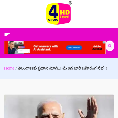
Skip
to
content
Search
for:
Home
తెలంగాణకు ప్రధాని మోదీ..! మే 9న భారీ బహిరంగ సభ..!