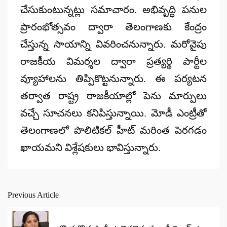
చేసుకుంటున్నట్లు సమాచారం. అభివృద్ధి పనుల
ప్రారంభోత్సవం ద్వారా తెలంగాణకు కేంద్రం
చేస్తున్న సాయాన్ని వివరించనున్నారు. మరోవైపు
రాజకీయ విమర్శల ద్వారా ప్రత్యర్థి పార్టీల
వ్యూహాలను తిప్పికొట్టనున్నారు. ఈ పర్యటన
తర్వాత రాష్ట్ర రాజకీయాల్లో పెను మార్పులు
వచ్చే సూచనలు కనిపిస్తున్నాయి. మోడీ ఎంట్రీతో
తెలంగాణలో పొలిటికల్ హీట్ మరింత పెరగడం
ఖాయమని విశ్లేషకులు భావిస్తున్నారు.
Previous Article
Post
navigation