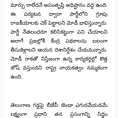
మార్పు రాలేదనే అసంతృప్తి అధిష్టానం వద్ద ఉంది.
ఈ పర్యటన ద్వారా పార్టీలోని గ్రూపు
రాజకీయాలకు చెక్ పెట్టాలని మోడీ భావిస్తున్నారు.
పార్టీ నేతలందరూ కలిసికట్టుగా పని చేయాలని
అలాగే ప్రజల్లోకి కేంద్ర పథకాలను బలంగా
తీసుకెళ్లాలని ఆయన దిశానిర్దేశం చేయనున్నారు.
మోడీ రాకతో నిస్తేజంగా ఉన్న కార్యకర్తల్లో కొత్త
జోష్ వస్తుందని రాష్ట్ర నాయకత్వం నమ్మకంగా
ఉంది.
తెలంగాణ గడ్డపై బీజేపీ జెండా ఎగురవేయడమే
లక్ష్యంగా ప్రధాని తన ప్రసంగాన్ని సిద్ధం