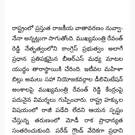
రాష్ట్రంలో ప్రస్తుత రాజకీయ వాతావరణం నువ్వా-
నేనా అన్నట్లుగా సాగుతోంది. ముఖ్యమంత్రి రేవంత్
రెడ్డి నేతృత్వంలోని కాంగ్రెస్ ప్రభుత్వం అలాగే
ప్రధాన ప్రతిపక్షమైన బీఆర్ఎస్ మధ్య మాటల
యుద్ధం తారాస్థాయికి చేరింది. ఇటీవల మహిళా
బిల్లు అమలు సహా నియోజకవర్గాల డీలిమిటేషన్
అంశాలపై ముఖ్యమంత్రి రేవంత్ రెడ్డి కేంద్రంపై
పదునైన విమర్శలు గుప్పించారు. రాష్ట్ర హక్కుల
విషయంలో రాజీ పడేది లేదని ఆయన స్పష్టం
చేస్తున్న తరుణంలో మోడీ రాక ప్రాధాన్యత
సంతరించుకుంది. పరేడ్ గ్రౌండ్ వేదికగా ప్రధాని