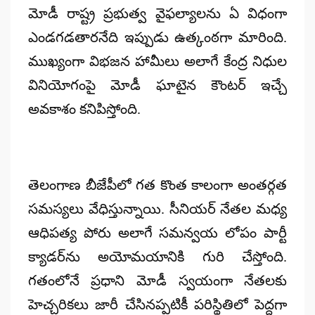
మోడీ రాష్ట్ర ప్రభుత్వ వైఫల్యాలను ఏ విధంగా
ఎండగడతారనేది ఇప్పుడు ఉత్కంఠగా మారింది.
ముఖ్యంగా విభజన హామీలు అలాగే కేంద్ర నిధుల
వినియోగంపై మోడీ ఘాటైన కౌంటర్ ఇచ్చే
అవకాశం కనిపిస్తోంది.
తెలంగాణ బీజేపీలో గత కొంత కాలంగా అంతర్గత
సమస్యలు వేధిస్తున్నాయి. సీనియర్ నేతల మధ్య
ఆధిపత్య పోరు అలాగే సమన్వయ లోపం పార్టీ
క్యాడర్‌ను అయోమయానికి గురి చేస్తోంది.
గతంలోనే ప్రధాని మోడీ స్వయంగా నేతలకు
హెచ్చరికలు జారీ చేసినప్పటికీ పరిస్థితిలో పెద్దగా