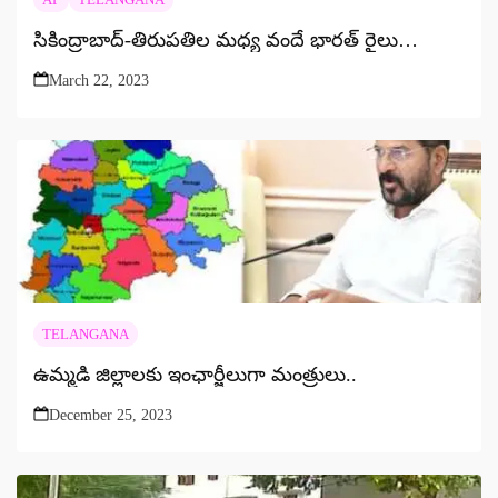
సికింద్రాబాద్‌-తిరుపతిల మధ్య వందే భారత్‌ రైలు…
March 22, 2023
TELANGANA
ఉమ్మడి జిల్లాలకు ఇంఛార్జీలుగా మంత్రులు..
December 25, 2023