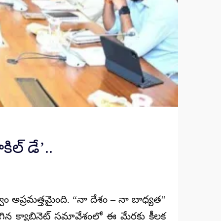
ిల్ డే’..
భుత్వం అప్రమత్తమైంది. “నా దేశం – నా బాధ్యత”
జరిగిన క్యాబినెట్ సమావేశంలో ఈ మేరకు కీలక