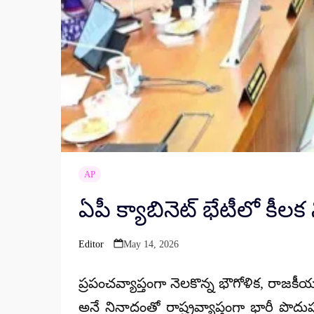
AP
ఏపీ క్యాబినెట్ భేటీలో కీలక
Editor
May 14, 2026
Posted
by
ప్రపంచవ్యాప్తంగా నెలకొన్న భౌగోళిక, రాజకీయ 
అనే నినాదంతో రాష్ట్రవ్యాప్తంగా భారీ పొద