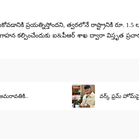
వడానికి ప్రయత్నిస్తోందని, త్వరలోనే రాష్ట్రానికి రూ. 1.5
ాహన కల్పించేందుకు ఐ&పీఆర్ శాఖ ద్వారా విస్తృత ప్రచారం
ు అమరావతికి..
వర్క్ ఫ్రమ్ హోమ్‌ప