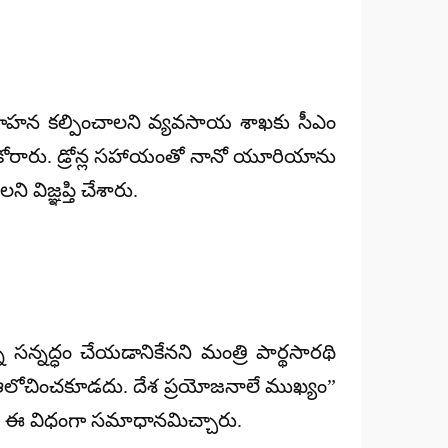
 అవగాహన కల్పించాలని వ్యవసాయ శాఖకు సీఎం
ి కోరారు. డ్రోన్ల సహాయంతో నానో యూరియాను
ిజ్ఞప్తి చేశారు.
 సన్నద్ధం చేయడానికేనని మంత్రి పార్థసారథి
ని ఆలోచించకూడదు. దేశ ప్రయోజనాలే ముఖ్యం”
ఆయన ఈ విధంగా సమాధానమిచ్చారు.