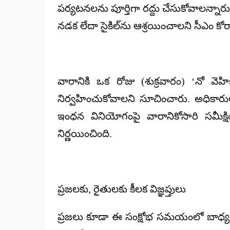
పర్యటనలను పూర్తిగా రద్దు చేసుకోవాలన్నారు
నడక లేదా సైకిల్‌ను ఆశ్రయించాలని సీఎం కోర
వారానికి ఒక రోజు (శుక్రవారం) ‘నో వ
నిర్వహించుకోవాలని సూచించారు. అధికారు
ఇంధన వినియోగంపై వారానికోసారి సమీక్షి
నిర్ణయించింది.
ప్రజలకు, రైతులకు కీలక విజ్ఞప్తులు
ప్రజలు కూడా ఈ సంక్షోభ సమయంలో బాధ్యతగా 