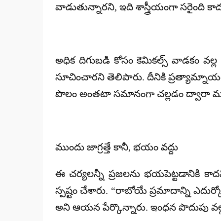
వాడుతున్నారని, ఇది శాస్త్రీయంగా సరైంది కాద
అధిక దిగుబడి కోసం కెమికల్స్ వాడకం వల్
సూచించారని తెలిపారు. దీనికి ప్రత్యామ్న
పొలం అంతటా సమానంగా చల్లడం ద్వారా మంచి
ముందు జాగ్రత్తే కానీ, భయం వద్దు
ఈ చర్యలన్నీ ప్రజలను భయపెట్టడానికి కాదని
స్పష్టం చేశారు. “రాబోయే ప్రమాదాన్ని ఎద
అని ఆయన పేర్కొన్నారు. ఇంధన పొదుపు వల్ల