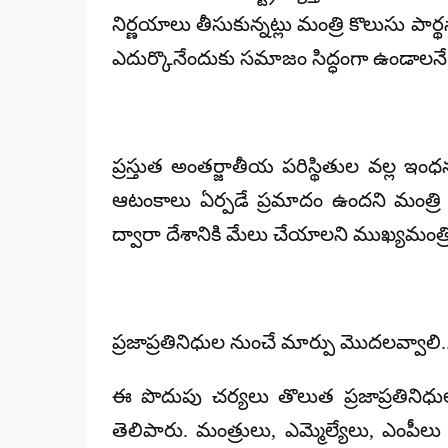
నిర్ణయాలు తీసుకున్నట్లు మంత్రి కొలుసు ప
ఎదుర్కొనేందుకు సమాజం సిద్ధంగా ఉండాలనే ఉ
ప్రస్తుత అంతర్జాతీయ పరిస్థితుల వల్ల ఇ
ఆటంకాలు ఏర్పడే ప్రమాదం ఉందని మంత్రి
ద్వారా దేశానికి మేలు చేయాలని ముఖ్యమంత్రి 
ప్రజాప్రతినిధుల నుంచే మార్పు మొదలవ్వాలి.
ఈ పొదుపు చర్యలు తొలుత ప్రజాప్రతినిధుల
తెలిపారు. మంత్రులు, ఎమ్మెల్యేలు, ఎం