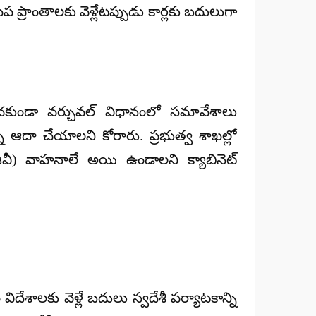
 ప్రాంతాలకు వెళ్లేటప్పుడు కార్లకు బదులుగా
ంచకుండా వర్చువల్ విధానంలో సమావేశాలు
 ఆదా చేయాలని కోరారు. ప్రభుత్వ శాఖల్లో
 (ఈవీ) వాహనాలే అయి ఉండాలని క్యాబినెట్
శాలకు వెళ్లే బదులు స్వదేశీ పర్యాటకాన్ని