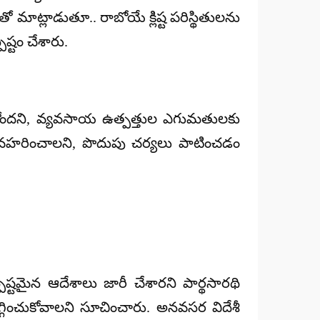
మాట్లాడుతూ.. రాబోయే క్లిష్ట పరిస్థితులను
ష్టం చేశారు.
పడుతోందని, వ్యవసాయ ఉత్పత్తుల ఎగుమతులకు
్యవహరించాలని, పొదుపు చర్యలు పాటించడం
ష్టమైన ఆదేశాలు జారీ చేశారని పార్థసారథి
గించుకోవాలని సూచించారు. అనవసర విదేశీ