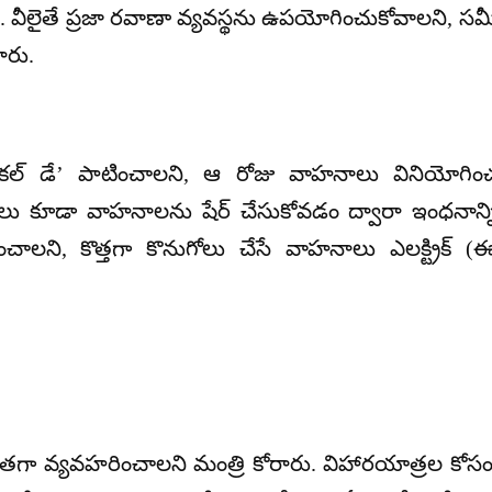
. వీలైతే ప్రజా రవాణా వ్యవస్థను ఉపయోగించుకోవాలని, సమీప
ారు.
ెహికల్ డే’ పాటించాలని, ఆ రోజు వాహనాలు వినియోగి
లు కూడా వాహనాలను షేర్ చేసుకోవడం ద్వారా ఇంధనాన్ని
ంచాలని, కొత్తగా కొనుగోలు చేసే వాహనాలు ఎలక్ట్రిక్
వ్యవహరించాలని మంత్రి కోరారు. విహారయాత్రల కోసం విదే