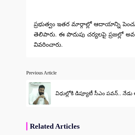
ప్రభుత్వం ఇతర మార్గాల్లో ఆదాయాన్ని పెంచుకో
తెలిపారు. ఈ పొదుపు చర్యలపై ప్రజల్లో అవగ
వివరించారు.
Previous Article
Post
navigation
విధుల్లోకి డిప్యూటీ సీఎం పవన్.. నేడ
Related Articles