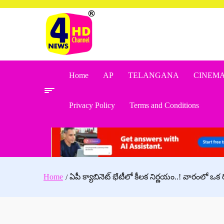
Skip
to
content
Home
AP
TELANGANA
CINEM
Privacy Policy
Terms and Conditions
Home
ఏపీ క్యాబినెట్ భేటీలో కీలక నిర్ణయం..! వారంలో ఒక రో