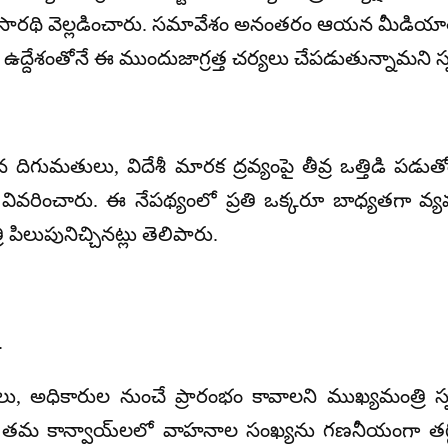
ార్థసారథి వెల్లడించారు. సమావేశం అనంతరం ఆయన మీడియాతో 
ద్దేశంతోనే ఈ ముందుజాగ్రత్త చర్యలు చేపడుతున్నామని స్ప
ంధన దిగుమతులు, విదేశీ మారక ద్రవ్యంపై తీవ్ర ఒత్తిడి 
 వివరించారు. ఈ నేపథ్యంలో ప్రతి ఒక్కరూ బాధ్యతగా వ
పిలుపునిచ్చినట్లు తెలిపారు.
.
ు, అధికారుల నుంచే ప్రారంభం కావాలని ముఖ్యమంత్రి స్ప
పీలు తమ కాన్వాయ్‌లలో వాహనాల సంఖ్యను గణనీయంగా తగ్