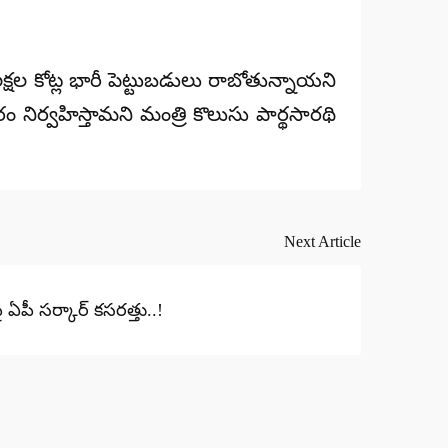
 లక్షల కోట్ల భారీ పెట్టుబడులు రాబోతున్నాయని
 నిర్వహిస్తామని మంత్రి కొలుసు పార్థసారథి
Next Article
ై ఏపీ సర్కార్ కసరత్తు..!