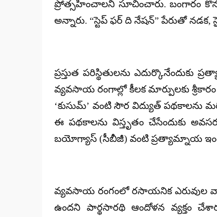
ప్రోత్సహించాలని సూచించారు. బంగారం కొనుగ
అన్నారు. “స్టెప్ ఫర్ ది నేషన్” పేరుతో నడక,
ప్రస్తుత పరిస్థితులను ఎదుర్కొనేందుకు ప్ర
వ్యవసాయ రంగాల్లో కీలక మార్పులకు శ్రీకార
‘కుసుమ్’ వంటి సౌర విద్యుత్ పథకాలను మరి
ఈ పథకాలను విస్తృతం చేసేందుకు అవసరమైన
బయోగ్యాస్ (సీబీజీ) వంటి ప్రత్యామ్నాయ ఇంధన
వ్యవసాయ రంగంలో రసాయనిక ఎరువుల వాడక
ఉందని పార్థసారథి ఆందోళన వ్యక్తం చేశ