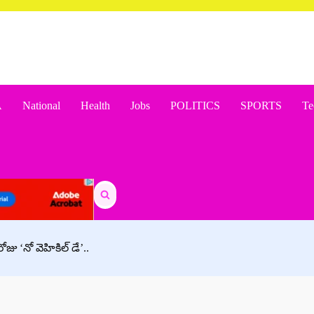
A
National
Health
Jobs
POLITICS
SPORTS
Te
Search
for:
జు ‘నో వెహికిల్ డే’..