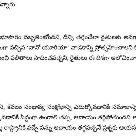
న్నారు.
ల భూసారం దెబ్బతింటోందని, దీన్ని తగ్గించేలా రైతులకు
ాయంగా వచ్చిన ‘నానో యూరియా’ వాడకాన్ని ప్రోత్సహించాలన
 ఫలితాలు సాధించవచ్చని, రైతులు ఈ దిశగా ఆలోచించాలని వ
, కేవలం సంభావ్య సంక్షోభాన్ని ఎదుర్కోవడానికి సమాజాన్ని
ుర్కోవడానికి సిద్ధంగా ఉండాలి తప్ప, ఆదాయం తగ్గిపోతుంద
 రాష్ట్రానికి వచ్చే పన్ను ఆదాయం తగ్గవచ్చనే ప్రశ్నకు 