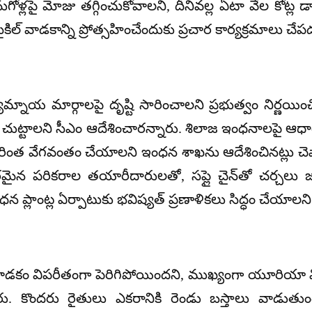
ోళ్లపై మోజు తగ్గించుకోవాలని, దీనివల్ల ఏటా వేల కోట్ల 
 సైకిల్ వాడకాన్ని ప్రోత్సహించేందుకు ప్రచార కార్యక్రమాలు చ
త్యామ్నాయ మార్గాలపై దృష్టి సారించాలని ప్రభుత్వం నిర్ణయ
ం చుట్టాలని సీఎం ఆదేశించారన్నారు. శిలాజ ఇంధనాలపై ఆధా
ంత వేగవంతం చేయాలని ఇంధన శాఖను ఆదేశించినట్లు చెప్పార
 పరికరాల తయారీదారులతో, సప్లై చైన్‌తో చర్చలు జరపా
 ప్లాంట్ల ఏర్పాటుకు భవిష్యత్ ప్రణాళికలు సిద్ధం చేయాలని 
ం విపరీతంగా పెరిగిపోయిందని, ముఖ్యంగా యూరియా వ
ారు. కొందరు రైతులు ఎకరానికి రెండు బస్తాలు వాడుత