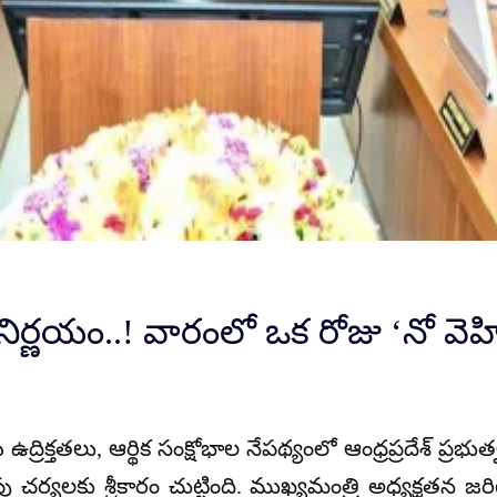
 నిర్ణయం..! వారంలో ఒక రోజు ‘నో వెహిక
ఉద్రిక్తతలు, ఆర్థిక సంక్షోభాల నేపథ్యంలో ఆంధ్రప్రదేశ్ ప్ర
ుపు చర్యలకు శ్రీకారం చుట్టింది. ముఖ్యమంత్రి అధ్యక్షతన 