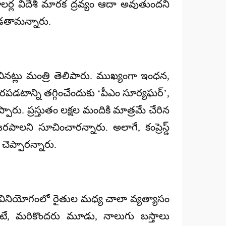
డాలర్ల విదేశీ మారక ద్రవ్యం ఆదా అవుతుందని
ేపడతామన్నారు.
ించినట్లు మంత్రి తెలిపారు. ముఖ్యంగా ఇంధన,
రపడటాన్ని తగ్గించేందుకు ‘పీఎం సూర్యఘర్’,
ు. ప్రస్తుతం లక్షల మందికి మాత్రమే చేరిన
లని సూచించారన్నారు. అలాగే, కంప్రెస్డ్
చెప్పారన్నారు.
ినియోగంలో రైతుల మధ్య చాలా వ్యత్యాసం
ుంటే, మరికొందరు మూడు, నాలుగు బస్తాలు