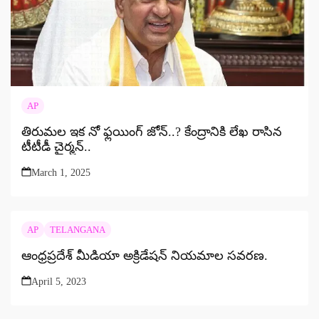
AP
తిరుమల ఇక నో ఫ్లయింగ్ జోన్..? కేంద్రానికి లేఖ రాసిన
టీటీడీ చైర్మన్..
March 1, 2025
AP
TELANGANA
ఆంధ్రప్రదేశ్ మీడియా అక్రిడేషన్ నియమాల సవరణ.
April 5, 2023