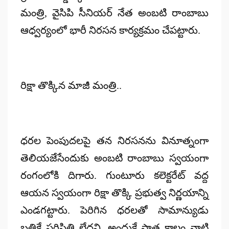
మంత్రి, వైసిపి సీనియర్ నేత అంబటి రాంబాబు
ఆధ్వర్యంలో భారీ నిరసన కార్యక్రమం చేపట్టారు.
రిక్షా తొక్కిన మాజీ మంత్రి..
ధరల పెంపుదలపై తన నిరసనను వినూత్నంగా
తెలియజేసేందుకు అంబటి రాంబాబు స్వయంగా
రంగంలోకి దిగారు. గుంటూరు కలెక్టరేట్ వద్ద
ఆయన స్వయంగా రిక్షా తొక్కి ప్రభుత్వ నిర్ణయాన్ని
ఎండగట్టారు. పెరిగిన ధరలతో సామాన్యుడు
బతికే పరిస్థితి లేదని, అందుకే పాత కాలం నాటి