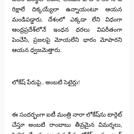
రిక్షాలే దిక్కయ్యేలా ఉన్నాయంటూ ఆయన
మండిపడ్డారు. దేశంలో ఎక్కడా లేని విధంగా
ఆంధ్రప్రదేశ్‌లోనే ఇంధన ధరలు విపరీతంగా
పెంచేసి, ప్రజలపై మోయలేని భారం మోపారని
ఆయన ధ్వజమెత్తారు.
లోకేష్ పేరుపై.. అంబటి సెటైర్లు!
ఈ సందర్భంగా ఐటీ మంత్రి నారా లోకేష్‌ను టార్గెట్
చేస్తూ అంబటి రాంబాబు తీవ్రమైన విమర్శలు,