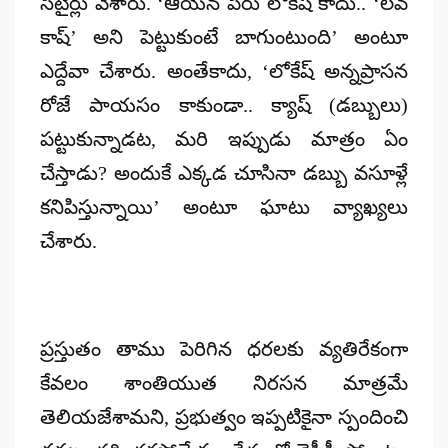
సెటైర్లు వేశారు. ‘ఆయన పేరు లోకేష్ కాదు.. ‘లవ్
కాష్’ అని పెట్టుకుంటే బాగుంటుంది’ అంటూ
ఎద్దేవా చేశారు. అంతేకాదు, ‘లోకేష్ అన్నప్రాసన
రోజే పాయసం కాకుండా.. క్యాష్ (డబ్బులు)
పట్టుకున్నాడట, మరి ఇప్పుడు మాత్రం ఏం
చేస్తాడు? అందుకే ఎక్కడ చూసినా డబ్బు వసూళ్లే
కనిపిస్తున్నాయి’ అంటూ ఘాటు వ్యాఖ్యలు
చేశారు.
ప్రస్తుతం తాము పెరిగిన ధరలకు వ్యతిరేకంగా
కేవలం శాంతియుత నిరసన మాత్రమే
తెలియజేశామని, ప్రభుత్వం ఇప్పటికైనా స్పందించి