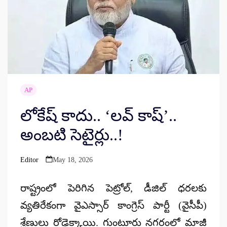
AP
లోకేష్ కాదు.. ‘లవ్ కాష్’..
అంబటి సెటైర్లు..!
Editor
May 18, 2026
Posted
by
రాష్ట్రంలో పెరిగిన పెట్రోల్, డీజిల్ ధరలకు
వ్యతిరేకంగా వైఎస్సార్ కాంగ్రెస్ పార్టీ (వైసీపీ)
శ్రేణులు రోడ్డెక్కాయి. గుంటూరు నగరంలో మాజీ