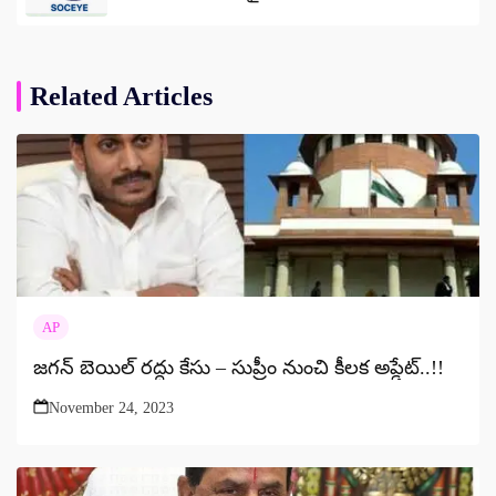
Related Articles
AP
జగన్ బెయిల్ రద్దు కేసు – సుప్రీం నుంచి కీలక అప్డేట్..!!
November 24, 2023