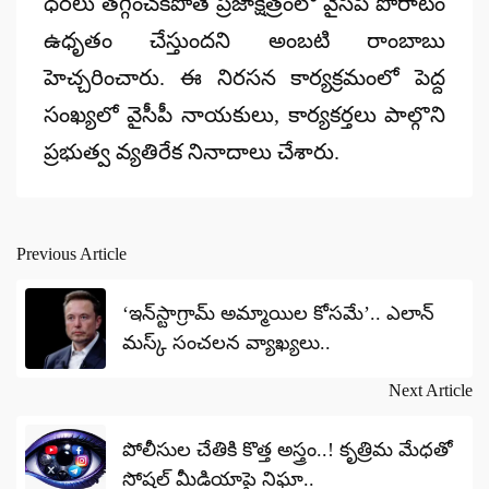
ధరలు తగ్గించకపోతే ప్రజాక్షేత్రంలో వైసీపీ పోరాటం
ఉధృతం చేస్తుందని అంబటి రాంబాబు
హెచ్చరించారు. ఈ నిరసన కార్యక్రమంలో పెద్ద
సంఖ్యలో వైసీపీ నాయకులు, కార్యకర్తలు పాల్గొని
ప్రభుత్వ వ్యతిరేక నినాదాలు చేశారు.
Previous Article
Post
navigation
‘ఇన్‌స్టాగ్రామ్‌ అమ్మాయిల కోసమే’.. ఎలాన్‌
మస్క్‌ సంచలన వ్యాఖ్యలు..
Next Article
పోలీసుల చేతికి కొత్త అస్త్రం..! కృత్రిమ మేధతో
సోషల్​ మీడియాపై నిఘా..