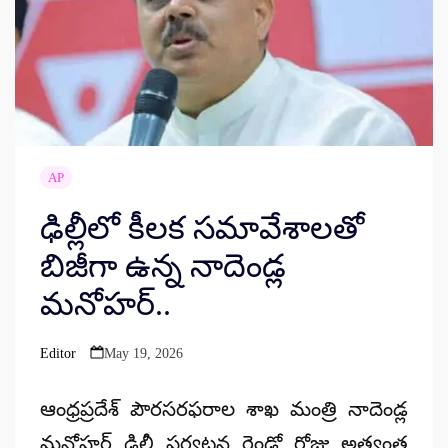
AP
ఢిల్లీలో కీలక సమావేశాలతో
బిజీగా ఉన్న నాదెండ్ల
మనోహర్..
Editor
May 19, 2026
Posted
by
ఆంధ్రప్రదేశ్ పౌరసరఫరాల శాఖ మంత్రి నాదెండ్ల
మనోహర్ ఢిల్లీ పర్యటన రెండో రోజు అత్యంత