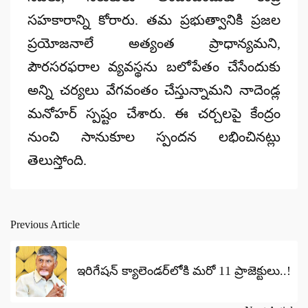
సహకారాన్ని కోరారు. తమ ప్రభుత్వానికి ప్రజల
ప్రయోజనాలే అత్యంత ప్రాధాన్యమని,
పౌరసరఫరాల వ్యవస్థను బలోపేతం చేసేందుకు
అన్ని చర్యలు వేగవంతం చేస్తున్నామని నాదెండ్ల
మనోహర్ స్పష్టం చేశారు. ఈ చర్చలపై కేంద్రం
నుంచి సానుకూల స్పందన లభించినట్లు
తెలుస్తోంది.
Previous Article
Post
navigation
ఇరిగేషన్ క్యాలెండర్‌లోకి మరో 11 ప్రాజెక్టులు..!