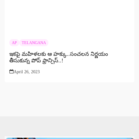
AP
TELANGANA
ఇకపై మహిళలకు ఆ హక్కు..సంచలన నిర్ణయం
తీసుకున్న పోప్ ఫ్రాన్సిస్..!
April 26, 2023