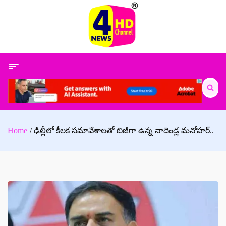
Skip
to
content
Search
for:
Home
ఢిల్లీలో కీలక సమావేశాలతో బిజీగా ఉన్న నాదెండ్ల మనోహర్..