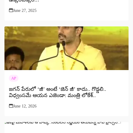
June 27, 2025
AP
జగన్ పేరులో ‘జీ’ అంటే ‘జెన్ జీ’ కాదు.. గొడ్డలి..
విధ్వంసమే ఆయన ఎజెండా: మంత్రి లోకేశ్‌..
June 12, 2026