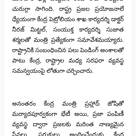
చురుగ్గా సాగింది. రాష్ట్ర ప్రజల ప్రయోజనాలే
ధ్యేయంగా కేంద్ర పెట్రోలియం శాఖ కార్యదర్శి డాక్టర్
నీరజ్ మిట్టల్, సంయుక్త కార్యదర్శి సుజాత
శర్మలతో మంత్రి ప్రత్యేకంగా సమావేశమయ్యారు.
రాష్ట్రానికి సంబంధించిన పలు పెండింగ్ అంశాలతో
పాటు కేంద్ర, రాష్ట్రాల మధ్య సరఫరా వ్యవస్థ
సమన్వయంపై లోతుగా చర్చించారు.
అనంతరం కేంద్ర మంత్రి ప్రహ్లాద్ జోషితో
మర్యాదపూర్వకంగా భేటీ అయి, ప్రజా పంపిణీ
వ్యవస్థ ద్వారా ప్రజలకు మరింత నాణ్యమైన
సేవలు, సరుకులు అందించేందుకు కేంద్ర