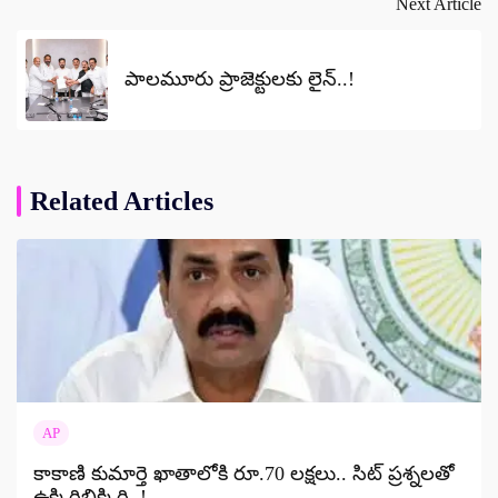
Next Article
పాలమూరు ప్రాజెక్టులకు లైన్..!
Related Articles
AP
కాకాణి కుమార్తె ఖాతాలోకి రూ.70 లక్షలు.. సిట్ ప్రశ్నలతో
ఉక్కిరిబిక్కిరి..!