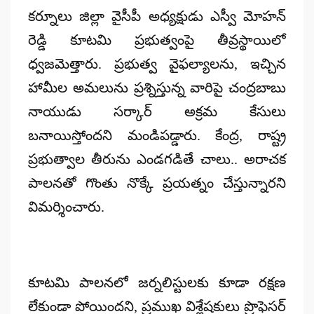
కర్నూలు జిల్లా వైసీపీ అధ్యక్షుడు ఎస్వీ మోహన్
రెడ్డి కూటమి ప్రభుత్వంపై తీవ్రస్థాయిలో
ధ్వజమెత్తారు. ప్రభుత్వ వైఫల్యాలను, ఇచ్చిన
హామీల అమలును ప్రశ్నిస్తున్న వారిపై చంద్రబాబు
నాయుడు సర్కార్ అక్రమ కేసులు
బనాయిస్తోందని మండిపడ్డారు. కేంద్ర, రాష్ట్ర
ప్రభుత్వాల తీరును ఎండగడితే చాలు.. అరాచక
పాలనతో గొంతు నొక్కే ప్రయత్నం చేస్తున్నారని
విమర్శించారు.
కూటమి పాలనలో జర్నలిస్టులకు కూడా రక్షణ
లేకుండా పోయిందని, ప్రముఖ విశ్లేషకులు ప్రొఫెసర్