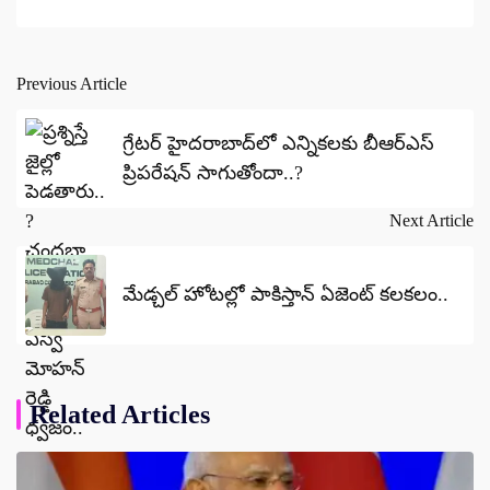
Previous Article
Post
navigation
గ్రేటర్‌ హైదరాబాద్‌లో ఎన్నికలకు బీఆర్ఎస్
ప్రిపరేషన్ సాగుతోందా..?
Next Article
మేడ్చల్ హోటల్లో పాకిస్తాన్ ఏజెంట్ కలకలం..
Related Articles