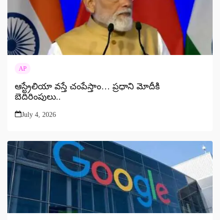
AP
ఆస్ట్రేలియా వస్తే చంపేస్తాం… ప్రధాని మోదీకి
బెదిరింపులు..
July 4, 2026