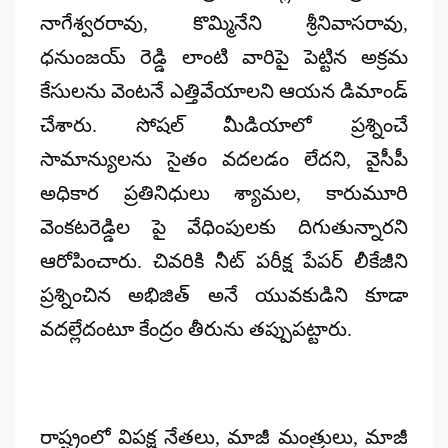
నాగేశ్వరరావు, కొమ్మినేని శ్రీనివాసరావు,
ధనుంజయ్ రెడ్డి లాంటి వారిపై పెట్టిన అక్రమ
కేసులను వెంటనే ఎత్తివేయాలని ఆయన డిమాండ్
చేశారు. సోషల్ మీడియాలో ప్రశ్నించే
సామాన్యులను సైతం వదలడం లేదని, వైసీపీ
అధికార ప్రతినిధులు శ్యామల, కారుమూరి
వెంకటరెడ్డిల పై వేధింపులకు దిగుతున్నారని
ఆరోపించారు. చివరికి నీట్ పరీక్ష పేపర్ లీకేజీని
ప్రశ్నించిన అభిజిత్ అనే యువకుడిని కూడా
వదల్లేదంటూ కేంద్రం తీరును తప్పుపట్టారు.
రాష్ట్రంలో విపక్ష నేతలు, మాజీ మంత్రులు, మాజీ