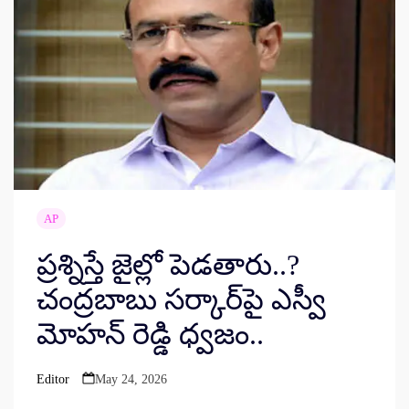
AP
ప్రశ్నిస్తే జైల్లో పెడతారు..?
చంద్రబాబు సర్కార్‌పై ఎస్వీ
మోహన్ రెడ్డి ధ్వజం..
Editor
May 24, 2026
Posted
by