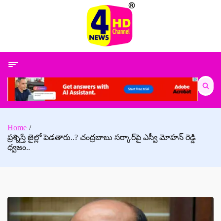
Skip
to
content
Search
for:
Home
ప్రశ్నిస్తే జైల్లో పెడతారు..? చంద్రబాబు సర్కార్‌పై ఎస్వీ మోహన్ రెడ్డి
ధ్వజం..