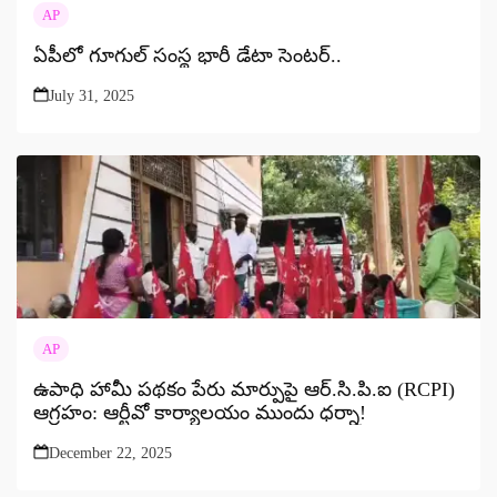
AP
ఏపీలో గూగుల్ సంస్థ భారీ డేటా సెంటర్..
July 31, 2025
AP
ఉపాధి హామీ పథకం పేరు మార్పుపై ఆర్.సి.పి.ఐ (RCPI)
ఆగ్రహం: ఆర్టీవో కార్యాలయం ముందు ధర్నా!
December 22, 2025