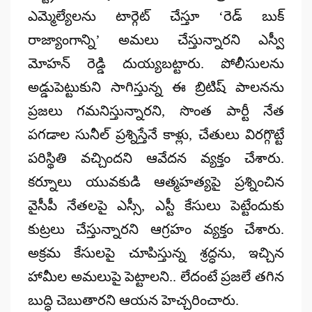
ఎమ్మెల్యేలను టార్గెట్ చేస్తూ ‘రెడ్ బుక్
రాజ్యాంగాన్ని’ అమలు చేస్తున్నారని ఎస్వీ
మోహన్ రెడ్డి దుయ్యబట్టారు. పోలీసులను
అడ్డుపెట్టుకుని సాగిస్తున్న ఈ బ్రిటిష్ పాలనను
ప్రజలు గమనిస్తున్నారని, సొంత పార్టీ నేత
పగడాల సునీల్ ప్రశ్నిస్తేనే కాళ్లు, చేతులు విరగ్గొట్టే
పరిస్థితి వచ్చిందని ఆవేదన వ్యక్తం చేశారు.
కర్నూలు యువకుడి ఆత్మహత్యపై ప్రశ్నించిన
వైసీపీ నేతలపై ఎస్సీ, ఎస్టీ కేసులు పెట్టేందుకు
కుట్రలు చేస్తున్నారని ఆగ్రహం వ్యక్తం చేశారు.
అక్రమ కేసులపై చూపిస్తున్న శ్రద్ధను, ఇచ్చిన
హామీల అమలుపై పెట్టాలని.. లేదంటే ప్రజలే తగిన
బుద్ధి చెబుతారని ఆయన హెచ్చరించారు.