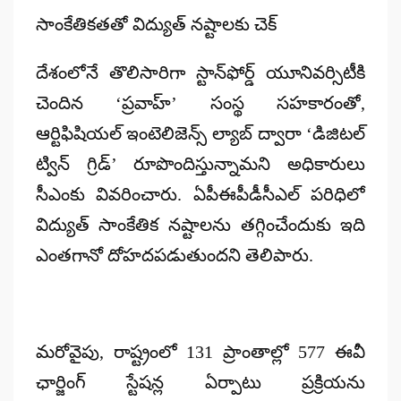
సాంకేతికతతో విద్యుత్ నష్టాలకు చెక్
దేశంలోనే తొలిసారిగా స్టాన్‌ఫోర్డ్ యూనివర్సిటీకి
చెందిన ‘ప్రవాహ్’ సంస్థ సహకారంతో,
ఆర్టిఫిషియల్ ఇంటెలిజెన్స్ ల్యాబ్ ద్వారా ‘డిజిటల్
ట్విన్ గ్రిడ్’ రూపొందిస్తున్నామని అధికారులు
సీఎంకు వివరించారు. ఏపీఈపీడీసీఎల్ పరిధిలో
విద్యుత్ సాంకేతిక నష్టాలను తగ్గించేందుకు ఇది
ఎంతగానో దోహదపడుతుందని తెలిపారు.
మరోవైపు, రాష్ట్రంలో 131 ప్రాంతాల్లో 577 ఈవీ
ఛార్జింగ్ స్టేషన్ల ఏర్పాటు ప్రక్రియను