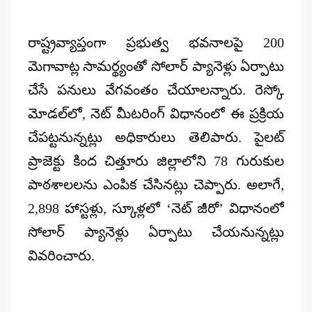
రాష్ట్రవ్యాప్తంగా ప్రభుత్వ భవనాలపై 200
మెగావాట్ల సామర్థ్యంతో సోలార్ ప్యానెళ్లు ఏర్పాటు
చేసే పనులు వేగవంతం చేయాలన్నారు. రెస్కో
మోడల్‌లో, నెట్ మీటరింగ్ విధానంలో ఈ ప్రక్రియ
చేపట్టనున్నట్లు అధికారులు తెలిపారు. పైలట్
ప్రాజెక్టు కింద చిత్తూరు జిల్లాలోని 78 గురుకుల
పాఠశాలలను ఎంపిక చేసినట్లు చెప్పారు. అలాగే,
2,898 హాస్టళ్లు, స్కూళ్లలో ‘నెట్ జీరో’ విధానంలో
సోలార్ ప్యానెళ్లు ఏర్పాటు చేయనున్నట్లు
వివరించారు.