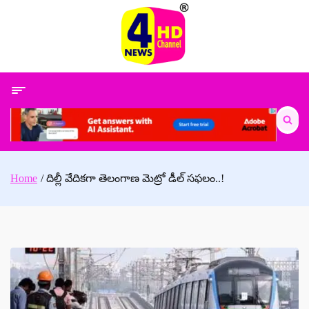
Skip
to
content
Search
for:
Home
దిల్లీ వేదికగా తెలంగాణ మెట్రో డీల్ సఫలం..!