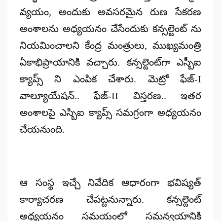
వ్య‌యం, అందుకు అవ‌స‌ర‌మైన రుణ సేక‌ర‌ణ
అంశాల‌ను అధ్య‌య‌నం చేసేందుకు క‌న్స‌ల్టెంట్ ను
నియ‌మించాల‌ని కేంద్ర మంత్రులు, ముఖ్య‌మంత్రి
ఏకాభిప్రాయానికి వ‌చ్చారు. క‌న్స‌ల్టెంట్‌గా ఎస్బీఐ
క్యాప్స్ ని ఎంపిక చేశారు. మెట్రో ఫేజ్‌-I
వాల్యూయేష‌న్‌.. ఫేజ్‌-II విస్త‌ర‌ణ‌.. ఇత‌ర
అంశాల‌పై ఎస్బిఐ క్యాప్స్ స‌మ‌గ్రంగా అధ్య‌య‌నం
చేయ‌నుంది.
ఆ సంస్థ ఇచ్చే నివేదిక ఆధారంగా భ‌విష్య‌త్
కార్యాచ‌ర‌ణ చేప‌ట్ట‌నున్నారు. క‌న్స‌ల్టెంట్
అధ్య‌య‌నం స‌మ‌యంలో స‌మ‌న్వ‌యానికి