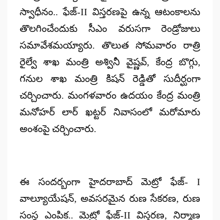
స్వాధీనం.. ఫేజ్‌-II విస్త‌ర‌ణ‌పై ఉన్న ఆటంకాల‌ను
తొల‌గించేందుకు సీఎం వరుసగా రెండ్రోజులు
స‌మావేశ‌మ‌య్యారు. తొలుత సోమ‌వారం రాత్రి
రైల్వే శాఖ మంత్రి అశ్వినీ వైష్ణ‌వ్‌, కేంద్ర బొగ్గు,
గ‌నుల శాఖ మంత్రి కిష‌న్ రెడ్డితో సుదీర్ఘంగా
చ‌ర్చించారు. మంగళవారం ఉదయం కేంద్ర మంత్రి
మనోహర్ లార్ ఖట్టర్ నివాసంలో మరోమారు
అంశంపై చర్చించారు.
ఈ సంద‌ర్బంగా హైద‌రాబాద్ మెట్రో ఫేజ్‌- I
వాల్యూయేష‌న్‌, అవ‌స‌ర‌మైన రుణ సేక‌ర‌ణ‌, రుణ
సంస్థ ఎంపిక.. మెట్రో ఫేజ్‌-II విస్త‌ర‌ణ‌, నిర్మాణ‌