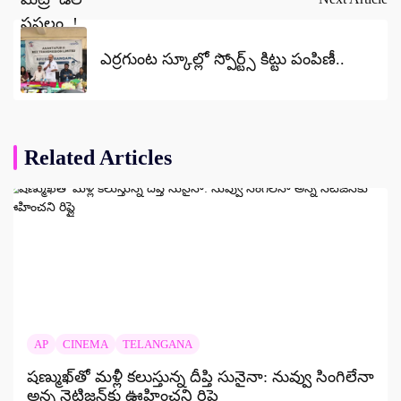
ఎర్రగుంట స్కూల్లో స్పోర్ట్స్ కిట్టు పంపిణీ..
Related Articles
AP
CINEMA
TELANGANA
షణ్ముఖ్‌తో మళ్లీ కలుస్తున్న దీప్తి సునైనా: నువ్వు సింగిలేనా
అన్న నెటిజన్‌కు ఊహించని రిప్లై