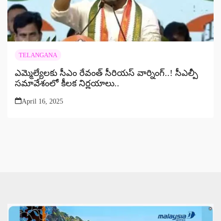
TELANGANA
ఎమ్మెల్యేలకు సీఎం రేవంత్ సీరియస్ వార్నింగ్..! సీఎల్పీ
సమావేశంలో కీలక నిర్ణయాలు..
April 16, 2025