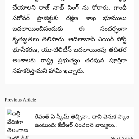
చేయాల‌ని రాజ్ నాథ్ సింగ్ ను కోరారు. గాంధీ
స‌రోవ‌ర్ ప్రాజెక్టుకు ర‌క్ష‌ణ శాఖ భూములు
బ‌ద‌లాయించినందుకు ఈ సందర్భంగా
కృత‌జ్ఞ‌తలు తెలిపారు. ఆదిలాబాద్ ఎయిర్ పోర్ట్
భూసేకరణ, యూటిలిటీస్ బదలాయింపు తదితర
అంశాలకు రాష్ట్ర ప్రభుత్వం తరపున పూర్తిగా
సహకరిస్తామని హామీ ఇచ్చారు.
Previous Article
Post
navigation
రేవంత్ ఏ స్కీమ్ తెచ్చినా.. దాని వెనుక స్కాం
ఉంటుంది: కేటీఆర్ సంచలన వాఖ్యలు..
Next Article