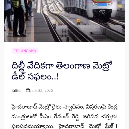
TELANGANA
దిల్లీ వేదికగా తెలంగాణ మెట్రో
డీల్ సఫలం..!
Editor
June 23, 2026
Posted
by
హైద‌రాబాద్ మెట్రో రైలు స్వాధీనం, విస్త‌ర‌ణ‌పై కేంద్ర
మంత్రులతో సీఎం రేవంత్ రెడ్డి జ‌రిపిన చ‌ర్చ‌లు
ఫ‌ల‌ప్ర‌ద‌మ‌య్యాయి. హైద‌రాబాద్ మెట్రో ఫేజ్‌-I