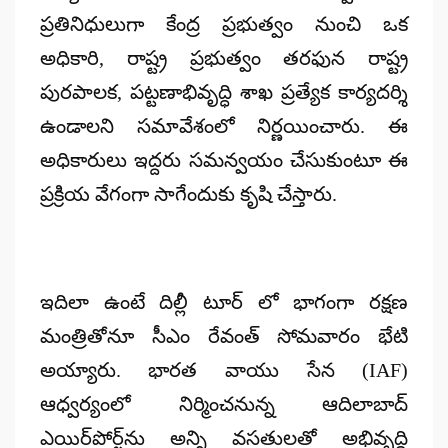
ప్ర‌తినిధులుగా కేంద్ర ప్ర‌భుత్వం నుంచి ఒక
అధికారి, రాష్ట్ర ప్ర‌భుత్వం త‌ర‌ఫున రాష్ట్ర
పుర‌పాల‌క‌, ప‌ట్ట‌ణాభివృద్ధి శాఖ ప్ర‌త్యేక కార్య‌ద‌ర్శి
ఉండాల‌ని స‌మావేశంలో నిర్ణ‌యించారు. ఈ
అధికారులు ఇద్ద‌రు స‌మ‌న్వ‌యం చేసుకుంటూ ఈ
ప్ర‌క్రియ వేగంగా సాగేందుకు కృషి చేస్తారు.
ఇదిలా ఉంటే దిల్లీ టూర్ లో భాగంగా రక్షణ
మంత్రితోనూ సీఎం రేవంత్ సోమవారం భేటి
అయ్యారు. భార‌త వాయు సేన (IAF)
ఆధ్వ‌ర్యంలో నిర్మించ‌నున్న ఆదిలాబాద్
ఎయిర్‌పోర్ట్‌ను అన్ని వ‌స‌తుల‌తో అభివృద్ధి