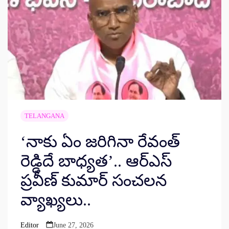
TELANGANA
‘నాకు ఏం జరిగినా రేవంత్
రెడ్డిదే బాధ్యత’.. ఆర్ఎస్
ప్రవీణ్ కుమార్ సంచలన
వ్యాఖ్యలు..
Editor
June 27, 2026