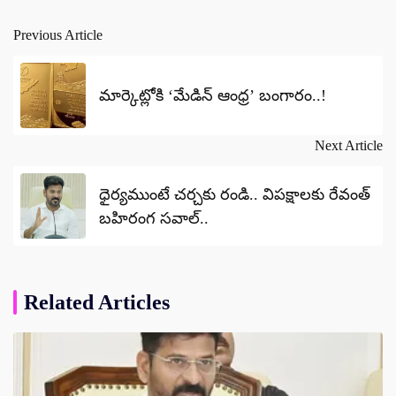
Previous Article
Post
navigation
మార్కెట్లోకి ‘మేడిన్ ఆంధ్ర’ బంగారం..!
Next Article
ధైర్యముంటే చర్చకు రండి.. విపక్షాలకు రేవంత్
బహిరంగ సవాల్..
Related Articles