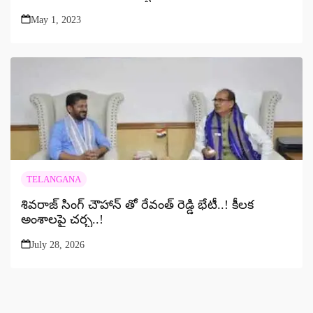
May 1, 2023
TELANGANA
శివరాజ్ సింగ్ చౌహాన్ తో రేవంత్ రెడ్డి భేటీ..! కీలక
అంశాలపై చర్చ..!
July 28, 2026