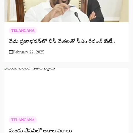
TELANGANA
నేడు ప్రజాభవన్‌లో బీసీ నేతలతో సీఎం రేవంత్‌ భేటీ..
February 22, 2025
TELANGANA
మండు వేసవిలో అకాల వర్షాలు