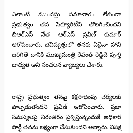
Posted
by
ఎలాంటి ముందస్తు సమాచారం లేకుండా
ప్రభుత్వం తన సెక్యూరిటీని తొలగించిందని
బీఆర్ఎస్‌ నేత ఆర్‌ఎస్‌ ప్రవీణ్‌ కుమార్‌
ఆరోపించారు. భవిష్యత్తులో తనకు ఏదైనా హాని
జరిగితే దానికి ముఖ్యమంత్రి రేవంత్‌ రెడ్డిదే పూర్తి
బాధ్యత అని సంచలన వ్యాఖ్యలు చేశారు.
రాష్ట్ర ప్రభుత్వం తనపై కక్షసాధింపు చర్యలకు
పాల్పడుతోందని ప్రవీణ్‌ ఆరోపించారు. ప్రజా
సమస్యలపై నిరంతరం ప్రశ్నిస్తున్నందుకే అధికార
పార్టీ తనను లక్ష్యంగా చేసుకుందని అన్నారు. విపక్ష