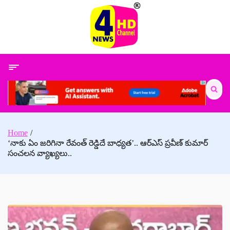
Skip
to
content
Search
for:
Home
‘నాకు ఏం జరిగినా రేవంత్ రెడ్డిదే బాధ్యత’.. ఆర్ఎస్ ప్రవీణ్ కుమార్
సంచలన వ్యాఖ్యలు..