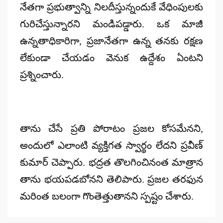
నేతగా ప్రభుత్వాన్ని నిలదీస్తున్నందుకే వేధింపులకు
గురిచేస్తున్నారని మండిపడ్డారు. ఒక మాజీ
ఉన్నతాధికారిగా, ప్రజానేతగా ఉన్న తనకు రక్షణ
లేకుండా చేయడం వెనుక ఉద్దేశం ఏంటని
ప్రశ్నించారు.
తాను చేసే ప్రతి పోరాటం ప్రజల కోసమేనని,
అందులో ఎలాంటి వ్యక్తిగత స్వార్థం లేదని ప్రవీణ్‌
కుమార్‌ చెప్పారు. భద్రత తొలగించినంత మాత్రాన
తాను భయపడబోనని తెలిపారు. ప్రజల తరఫున
మరింత బలంగా గొంతెత్తుతానని స్పష్టం చేశారు.