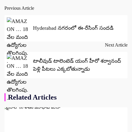
Previous Article
Post
navigation
Hyderabad నగరంలో ఈ-రేసింగ్ సందడి
Next Article
టాలీవుడ్ టాలెంటెడ్ యంగ్ హీరో శర్వానంద్
పెళ్లి పీటలు ఎక్కబోతున్నాడు
Related Articles