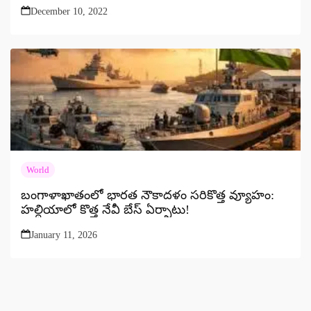
December 10, 2022
World
బంగాళాఖాతంలో భారత నౌకాదళం సరికొత్త వ్యూహం:
హల్దియాలో కొత్త నేవీ బేస్ ఏర్పాటు!
January 11, 2026