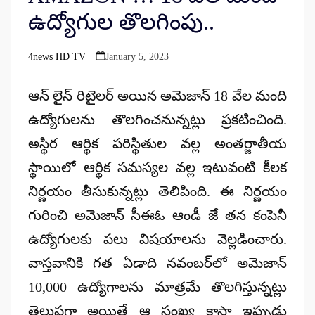
ఉద్యోగుల తొలగింపు..
4news HD TV
January 5, 2023
Posted
by
ఆన్ లైన్ రిటైలర్ అయిన అమెజాన్ 18 వేల మంది
ఉద్యోగులను తొలగించనున్నట్లు ప్రకటించింది.
అస్థిర ఆర్థిక పరిస్థితుల వల్ల అంతర్జాతీయ
స్థాయిలో ఆర్థిక సమస్యల వల్ల ఇటువంటి కీలక
నిర్ణయం తీసుకున్నట్లు తెలిపింది. ఈ నిర్ణయం
గురించి అమెజాన్ సీఈఓ ఆండీ జే తన కంపెనీ
ఉద్యోగులకు పలు విషయాలను వెల్లడించారు.
వాస్తవానికి గత ఏడాది నవంబర్‌లో అమెజాన్
10,000 ఉద్యోగాలను మాత్రమే తొలగిస్తున్నట్లు
తెలుపగా అయితే ఆ సంఖ్య కాస్తా ఇప్పుడు