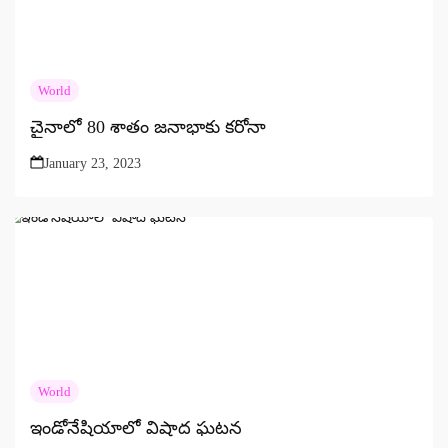
World
చైనాలో 80 శాతం జనాభాకు కరోనా
January 23, 2023
World
ఇండోనేషియాలో విషాద ఘటన