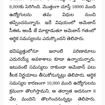
8,000కు పెరిగింది. మొత్తంగా చూస్తే 18000 మంది
ఉద్యోగులను తమ విధుల నుంచి
తప్పించనున్నారు. ఇదే విషయంలో అమెజాన్
సీఈఓ ఆండీ జే మాట్లాడుతూ అమెజాన్ గతంలో
ఆర్థిక సమస్యలను ఎదుర్కొందని తెలిపారు.
భవిష్యత్తులోనూ ఇలాంటి పరిణామాలు
ఎదురయ్యే అవకాశాలు కూడా ఉన్నాయన్నారు.
ఇటువంటి సమస్యలు రాకుండా అమెజాన్ పలు
కీలక నిర్ణయాలు తీసుకోనున్నట్లు తెలిపారు. ఆర్థిక
సమస్యల కారణంగా 10,000 మంది ఉద్యోగులను
క్రమంగా తొలగిస్తామని, ఆ తర్వాత అదనంగా 8
వేల మందిని తొలగించనున్నట్లు తెలిపారు.