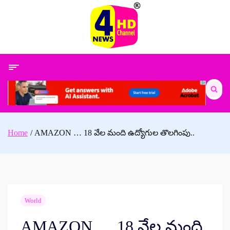
Skip
to
content
Search
for:
Home
AMAZON … 18 వేల మంది ఉద్యోగుల తొలగింపు..
World
AMAZON … 18 వేల మంది