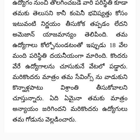
ఉద్యోగం నుంచి తొలగించబడే వారి పరిస్థితి కూడా
తమకు తెలుసని కానీ కంపెనీ భవిష్యత్తు కోసం
ఇటువంటి నిర్ణయం తీసుకోక తప్పడం లేదని
అమెజాన్ యాజమాన్యం తెలిపింది. తమ
ఉద్యోగాలు కోల్పోనుండటంతో ఇప్పుడు 18 వేల
మంది పరిస్థితి దయనీయంగా మారింది. కొందరు
వేరే ఉద్యోగాలను చూసుకునే వేటలో పడ్డారు.
మరికొందరు మాత్రం తమ సేవింగ్స్ ను వాడుకుని
కొన్నాళ్లపాటు విశ్రాంతి తీసుకోవాలని
చూస్తున్నారు. ఏది ఏమైనా తమకు మాత్రం
అన్యాయం జరిగిందని మరికొందరు ఉద్యోగులు
తమ గోడును వెల్లడించారు.