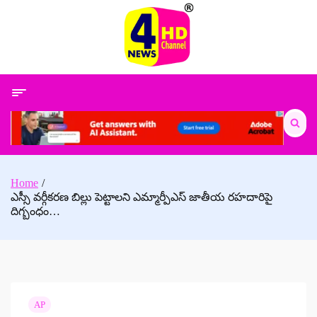
Skip
to
content
Search
for:
Home
ఎస్సీ వర్గీకరణ బిల్లు పెట్టాలని ఎమ్మార్పీఎస్ జాతీయ రహదారిపై
దిగ్బంధం…
AP