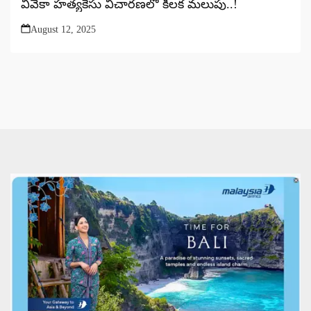
వివేకా హత్యకేసు విచారణలో కీలక మలుపు..!
August 12, 2025