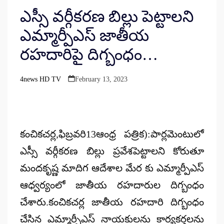
ఎస్సీ వర్గీకరణ బిల్లు పెట్టాలని
ఎమ్మార్పీఎస్ జాతీయ
రహదారిపై దిగ్బంధం…
4news HD TV
February 13, 2023
Posted
by
కంచికచర్ల,ఫిబ్రవరి13ఆంధ్ర పత్రిక):పార్లమెంటులో
ఎస్సీ వర్గీకరణ బిల్లు ప్రవేశపెట్టాలని కోరుతూ
మందకృష్ణ మాదిగ ఆదేశాల మేర కు ఎమ్మార్పీఎస్
ఆధ్వర్యంలో జాతీయ రహదారుల దిగ్బంధం
చేశారు.కంచికచర్ల జాతీయ రహదారి దిగ్బంధం
చేసిన ఎమ్మార్పీఎస్ నాయకులను కార్యకర్తలను