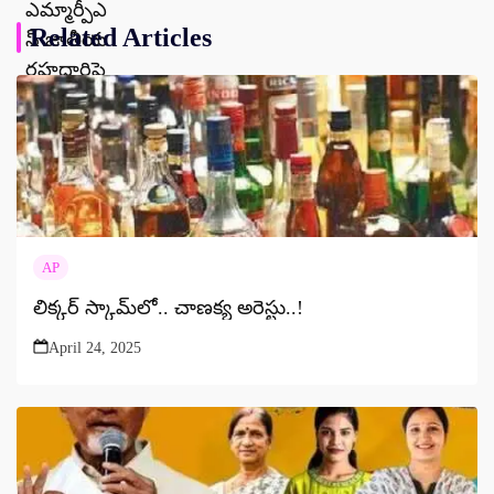
Related Articles
AP
లిక్కర్‌ స్కామ్‌‌లో.. చాణక్య అరెస్టు..!
April 24, 2025