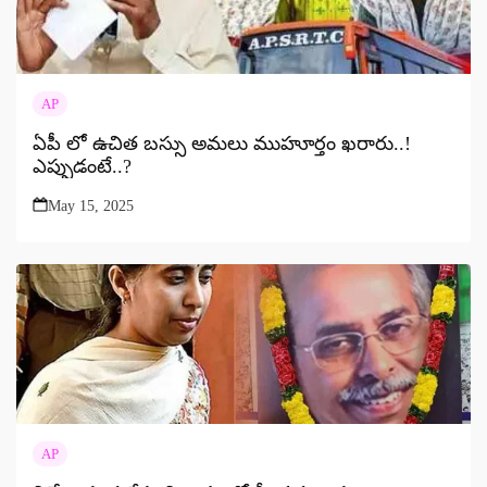
AP
ఏపీ లో ఉచిత బస్సు అమలు ముహూర్తం ఖరారు..!
ఎప్పుడంటే..?
May 15, 2025
AP