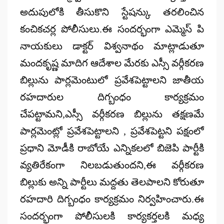
అదుపులోకి తీసుకొని స్టేషన్కు తరలించిన
కంచికచర్ల పోలీసులు.ఈ సందర్భంగా ఎమ్మెస్ పి
నాయకులు డాక్టర్ విశ్వనాథం మాట్లాడుతూ
మందకృష్ణ మాదిగ ఆదేశాల మేరకు ఎస్సీ వర్గీకరణ
బిల్లును పార్లమెంటులో ప్రవేశపెట్టాలని జాతీయ
రహదారుల దిగ్బంధం కార్యక్రమం
చేపట్టామని,ఎస్సీ వర్గీకరణ బిల్లును తక్షణమే
పార్లమెంట్లో ప్రవేశపెట్టాలని , ప్రవేశపెట్టని పక్షంలో
ప్రధాని మోడీకి రాబోయే ఎన్నికలలో బిజెపి పార్టీకి
వ్యతిరేకంగా నిలబడుతుందని,ఈ వర్గీకరణ
బిల్లుకు అన్ని పార్టీలు మద్దతు తెలపాలని కోరుతూ
రహదారి దిగ్బంధం కార్యక్రమం నిర్వహించారు.ఈ
సందర్భంగా పోలీసులకి కార్యకర్తలకి మధ్య