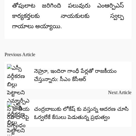
తోపులాట జరిగింది పలువురు ఎంఆర్పిఎస్
కార్యకర్తలకు నాయకులకు స్వల్ప
గాయాలు అయ్యాయి.
Previous Article
Post
navigation
నెహ్రూ, ఇందిరా గాంధీ పేర్లతో రాజకీయం
చేస్తున్నారు: సీఎం కేసీఆర్
Next Article
చంద్రబాబుకు లోకేష్ కు వస్తున్న ఆదరణ చూసి
ఓర్వలేకే కేసులు పెడుతున్న ప్రభుత్వం