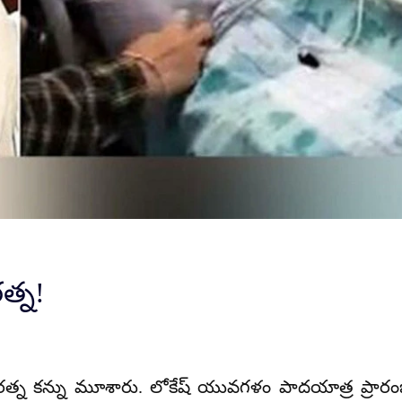
త్న!
 కన్ను మూశారు. లోకేష్ యువగళం పాదయాత్ర ప్రారంభ