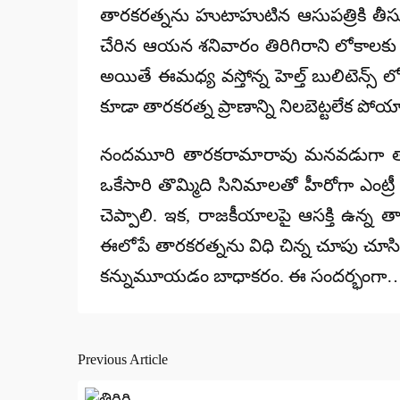
తారకరత్నను హుటాహుటిన ఆసుపత్రికి తీసు
చేరిన ఆయన శనివారం తిరిగిరాని లోకాలకు వ
అయితే ఈమధ్య వస్తోన్న హెల్త్ బులిటెన్స్ ల
కూడా తారకరత్న ప్రాణాన్ని నిలబెట్టలేక పోయ
నందమూరి తారకరామారావు మనవడుగా తారకరత
ఒకేసారి తొమ్మిది సినిమాలతో హీరోగా ఎంట్రీ 
చెప్పాలి. ఇక, రాజకీయాలపై ఆసక్తి ఉన్న తా
ఈలోపే తారకరత్నను విధి చిన్న చూపు చూసి
కన్నుమూయడం బాధాకరం. ఈ సందర్భంగా… న
Previous Article
Post
navigation