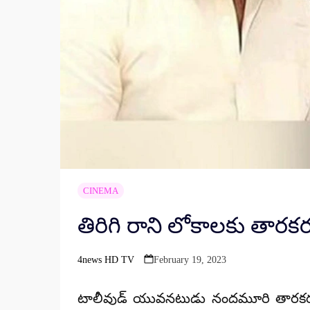
CINEMA
తిరిగి రాని లోకాలకు తారకర
4news HD TV
February 19, 2023
Posted
by
టాలీవుడ్ యువనటుడు నందమూరి తారకరత్న