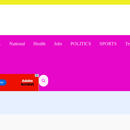
A
National
Health
Jobs
POLITICS
SPORTS
Te
Search
for: