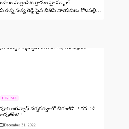
మండలం మల్లంపేట గ్రామం హై స్కూల్
 రత్న సత్య రెడ్డి పైన బిజెపి నాయకులు కోటపల్లి
లయంలో ఫిర్యాదు
CINEMA
పూరి జగన్నాథ్ దర్శకత్వంలో చిరంజీవి..! కథ రెడీ
అవుతోంది.!
December 31, 2022