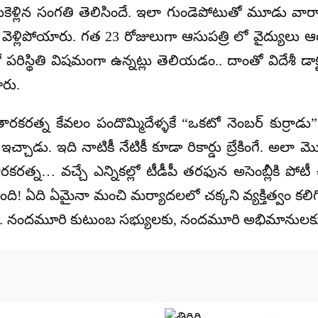
కెళ్లిన సంగతి తెలిసిందే. ఇలా గుండెపోటుతో మూడు వా
ెళ్లిపోయారు. గత 23 రోజులుగా ఆసుపత్రి లో వైద్యులు ఆయన
ో పరిస్థితి విషమంగా ఉన్నట్లు తెలియడం.. దాంతో విదేశీ డా
ారు.
్న కేవలం పందొమ్మిదేళ్ళకే “ఒకటో నెంబర్ కుర్రాడు”
ఇచ్చాడు. ఇది నాటికీ నేటికీ కూడా రికార్డు బ్రేకింగే. అల
రకరత్న… వచ్చే ఎన్నికల్లో టీడీపీ తరఫున అసెంబ్లీకి పోటీ 
ంది! ఏది ఏమైనా మంచి మర్యాదలలో చక్కని వ్యక్తిత్వం 
ందమూరి కుటుంబ సభ్యులకు, నందమూరి అభిమానులకు ప్ర