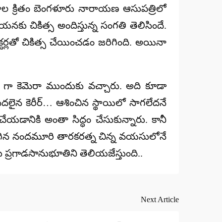
రాల క్రితం బెంగళూరు నారాయణ ఆసుపత్రిలో
కు చికిత్స అందిస్తున్న సంగతి తెలిసిందే.
క్టర్లతో చికిత్స చేయించడం జరిగింది. అయినా
 గా కెమెరా ముందుకు వచ్చారు. అది కూడా
ా మొదలైన కెరీర్… ఆశించిన స్థాయిలో సాగలేదనే
చేయడానికి అంతా సిద్ధం చేసుకున్నారు. కానీ
కలిగిన నందమూరి తారకరత్న చిన్న వయసులోనే
గాడసానుభూతిని తెలియజేస్తుంది..
Next Article