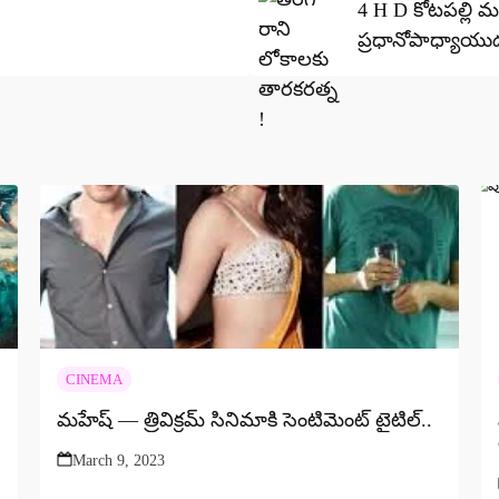
4 H D కోటపల్లి 
ప్రధానోపాధ్యాయుడు
ఎంపీడీవో కార్యా
CINEMA
మహేష్ — త్రివిక్రమ్ సినిమాకి సెంటిమెంట్‌ టైటిల్..
March 9, 2023