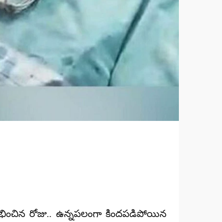
ించిన రోజు.. ఉన్నపలంగా కిందపడిపోయిన