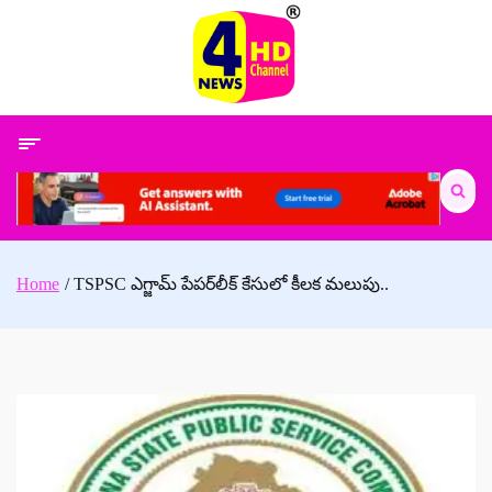
Skip
to
content
Search
for:
Home
TSPSC ఎగ్జామ్ పేపర్‌లీక్‌ కేసులో కీలక మలుపు..