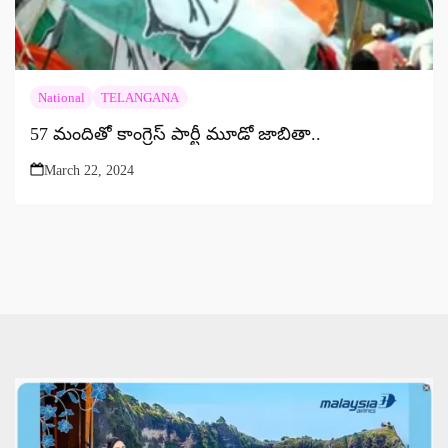
National
TELANGANA
57 మందితో కాంగ్రెస్ పార్టీ మూడో జాబితా..
March 22, 2024