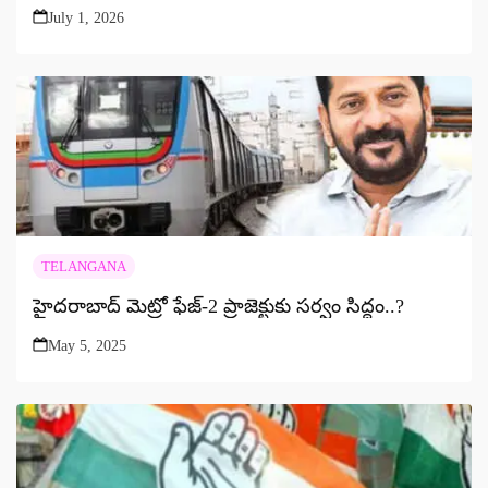
July 1, 2026
TELANGANA
హైదరాబాద్ మెట్రో ఫేజ్-2 ప్రాజెక్టుకు సర్వం సిద్ధం..?
May 5, 2025