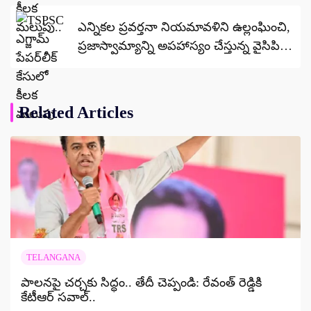
ఎన్నికల ప్రవర్తనా నియమావళిని ఉల్లంఘించి,
ప్రజాస్వామ్యాన్ని అపహాస్యం చేస్తున్న వైసిపి
చర్యలు తీసుకోవాలంటూ కేంద్ర ఎన్నికల
సంఘానికి చంద్రబాబు లేఖ ..
Related Articles
TELANGANA
పాలనపై చర్చకు సిద్ధం.. తేదీ చెప్పండి: రేవంత్‌ రెడ్డికి
కేటీఆర్ సవాల్..