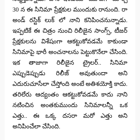
30 న ఈ సినిమా ప్రేక్షకుల ముందుకు రానుంది. రా
అండ్ రస్టిక్ లుక్ లో నాని కనిపించనున్నాడు.
ఇప్పటికే ఈ చిత్రం నుంచి రిలీజైన సాంగ్స్, టీజర్
ప్రేక్షకులను విశేషంగా ఆకట్టుకోవడమే కాకుండా
సినిమాపై భారీ అంచనాలను పెట్టుకొనేలా చేసింది.
ఇక తాజాగా రిలీజైన ట్రైలర్.. సినిమా
ఎప్పుడెప్పుడు రిలీజ్ అవుతుందా అని
ఎదురుచూసేలా చేస్తోంది అంటే అతిశయోక్తి కాదు.
తరిలేరు ఆద్యంతం ఆకట్టుకోవడమే కాదు నాని
నటించిన అంతకుముందు సినిమాలన్నీ ఒక
ఎత్తు.. ఈ ఒక్క దసరా మరో ఎత్తు అని
అనిపించేలా చేసింది.