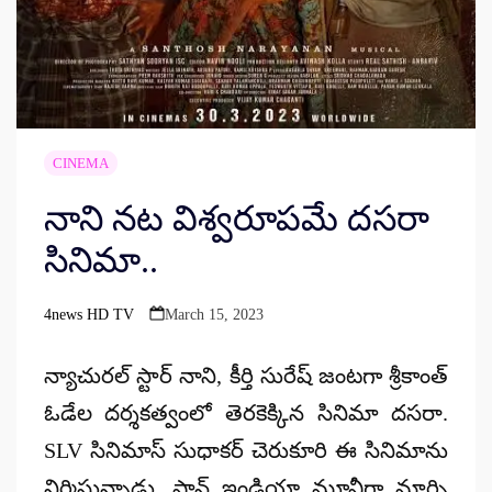
CINEMA
నాని నట విశ్వరూపమే దసరా
సినిమా..
4news HD TV
March 15, 2023
Posted
by
న్యాచురల్ స్టార్ నాని, కీర్తి సురేష్ జంటగా శ్రీకాంత్
ఓడేల దర్శకత్వంలో తెరకెక్కిన సినిమా దసరా.
SLV సినిమాస్ సుధాకర్ చెరుకూరి ఈ సినిమాను
నిర్మిస్తున్నాడు. పాన్ ఇండియా మూవీగా మార్చి