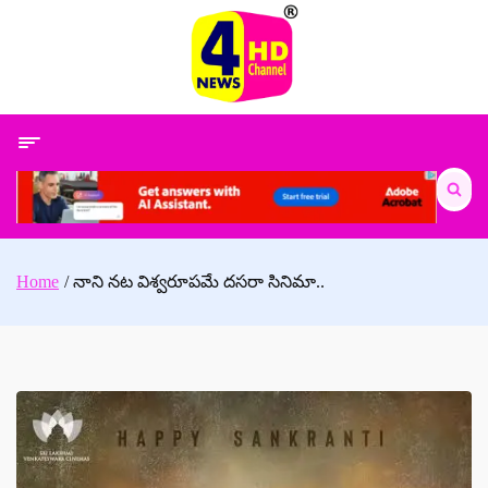
Skip
to
content
Search
for:
Home
నాని నట విశ్వరూపమే దసరా సినిమా..