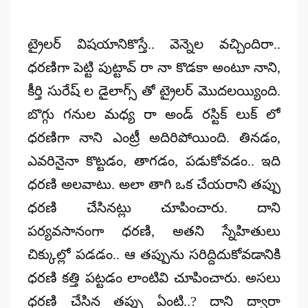
ట్రైలర్ విషయానికొస్తే.. వెన్నెల వచ్చిందిరా..
ధరణిగా పెట్టి పుట్టావ్ రా నా కొడకా అంటూ నాని,
కీర్తి సురేష్ ల డైలాగ్స్ తో ట్రైలర్ మొదలయ్యింది.
బొగ్గు గనుల మధ్య రా అండ్ రస్టిక్ లుక్ లో
ధరణిగా నాని ఎంట్రీ అదిరిపోయింది. తినడం,
ఎవరినైనా కొట్టడం, తాగడం, పడుకోవడం.. ఇది
ధరణి అలవాటు. అలా తాగి ఒక చేయరాని తప్పు
ధరణి చేసినట్లు చూపించారు. దాని
పర్యవసానంగా ధరణి, అతని స్నేహితులు
చిక్కుల్లో పడడం.. ఆ తప్పును సరిద్దిదుకోవడానికి
ధరణి కత్తి పట్టడం లాంటివి చూపించారు. అసలు
ధరణి చేసిన తప్పు ఏంటి..? దాని ద్వారా