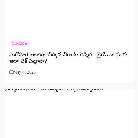
CINEMA
మరోసారి జంటగా చిక్కిన విజయ్‌-రష్మిక.. బ్రేకప్ వార్తలకు
ఇలా చెక్ పెట్టారా?
May 4, 2023