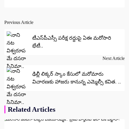
Previous Article
Post
navigation
టీఎస్‌పీఎస్సీ పరీక్ష రద్దుపై ఏఈ మరోసారి
భేటీ..
Next Article
ఢిల్లీ లిక్కర్ స్కాం కేసులో మరోమారు
విచారణకు హాజరు కానున్న ఎమ్మెల్సీ కవిత. ..
Related Articles