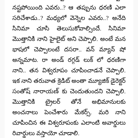
నష్టపోయింది ఎవరు..? ఆ తప్పును ధరణి ఎలా
సరిచేశాడు..? మధ్యలో వెన్నెల ఎవరు..? అనేది
సినిమా చూసి తెలుసుకోవాల్సిందే. సినిమా
మొత్తానికి నాని హైలైట్ అని చెప్పాలి. అంటే మన
భాషలో చెప్పాలంటే దసరా.. వన్ మ్యాన్ షో
అన్నమాట. రా అండ్ రగ్గడ్ లుక్ లో ధరణిగా
నాని.. తన విశ్వరూపం చూపించాడనే చెప్పాలి.
ఇక నాని తరువాత క్రెడిట్ అంతా మ్యూజిక్ డైరెక్టర్
సంతోష్ నారాయణ్ కు చెందుతుందని చెప్పాలి.
మొత్తానికి ట్రైలర్ తోనే అభిమానులకు
అంచనాలు పెంచేశారు మేకర్స్. మరి నాని
చూపించిన ఈ విశ్వరూపంకు ఎలాంటి అవార్డులు
రివార్డులు వస్తాయో చూడాలి.