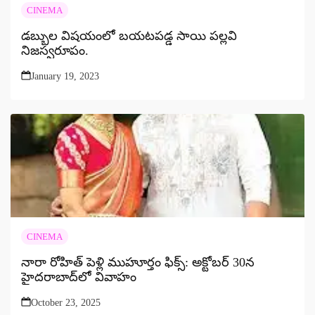
CINEMA
డబ్బుల విషయంలో బయటపడ్డ సాయి పల్లవి
నిజస్వరూపం.
January 19, 2023
CINEMA
నారా రోహిత్ పెళ్లి ముహూర్తం ఫిక్స్: అక్టోబర్ 30న
హైదరాబాద్‌లో వివాహం
October 23, 2025