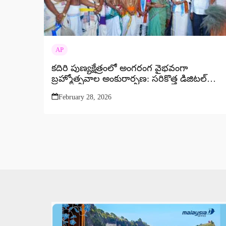
AP
కదిరి పుణ్యక్షేత్రంలో అంగరంగ వైభవంగా
బ్రహ్మోత్సవాల అంకురార్పణ: సరికొత్త డిజిటల్
సేవలను ప్రారంభించిన ఎమ్మెల్యే కందికుంట
February 28, 2026
దంపతులు