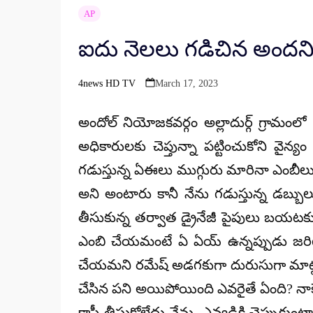
AP
ఐదు నెలలు గడిచిన అందన
4news HD TV
March 17, 2023
Posted
by
అందోల్ నియోజకవర్గం అల్లాదుర్గ్ గ్రామం
అధికారులకు చెప్తున్నా పట్టించుకోని వైన్
గడుస్తున్న ఏఈలు ముగ్గురు మారినా ఎంబీలు
అని అంటారు కానీ నేను గడుస్తున్న డబ్బులు
తీసుకున్న తర్వాత డ్రైనేజీ పైపులు బయటక
ఎంబి చేయమంటే ఏ ఏయ్ ఉన్నప్పుడు జరిగి
చేయమని రమేష్ అడగకుగా దురుసుగా మాట్లాడడ
చేసిన పని అయిపోయింది ఎవరైతే ఏంది? నాకేం 
కాపీ తీసుకోలేదు నేను. ఎవ్వడికి చెప్పుకుం