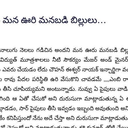
ి మన ఊరి మనబడి బిల్లులు…
లో నాలుగు నెలలు గడిచిన అందని మన ఊరు మనబడి బిల్లుల
యం విద్యుత్ మూత్రశాలలు నీటి సౌకర్యం మేజర్ అండ్ మైనర
 ఎవరు చేయడం లేదు చౌహన్ ఈశ్వర్ నాయక్ ఇన్చార్జిగా వచ
 రావు పేదల పరిస్థితి ఉరి వేసుకొని చావడమే ,,,,ఎంబి రాయ
ు తీసి చూపియ్యమని అంటున్నాడు. నువ్వు ఏ పైపులు వాడి
ంది ఆ ఏతో చేసుకో అని దురుసుగా మాట్లాడుతున్న ఏ 
ం, సార్ పైపులు తీసి ఇవ్వడం ఇబ్బంది అవుతుంది అని మాట
కనిపిస్తుందో నేను అదే చేస్తా అని దురుసుగా మాట్లాడుతున్న
టావో చెప్పుకో అని మాట్లాడుతున్నాడు శశి కుమార్ తోటి చే