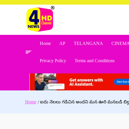
Skip
to
content
Home
AP
TELANGANA
CINEM
Privacy Policy
Terms and Conditions
Home
ఐదు నెలలు గడిచిన అందని మన ఊరి మనబడి బిల