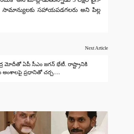
దించి సామాన్యులకు సహాయపడగలరు అని పిల్ల
Next Article
్ర మోదీతో ఏపీ సీఎం జగన్ భేటీ. రాష్ట్రానికి
అంశాలపై ప్రధానితో చర్చ….