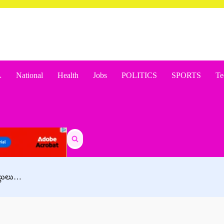
A
National
Health
Jobs
POLITICS
SPORTS
Te
Search
for:
్లులు…