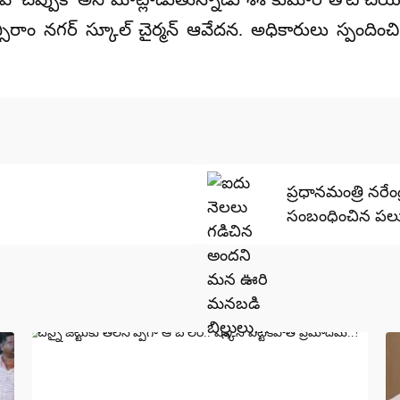
ాన్సిరాం నగర్ స్కూల్ చైర్మన్ ఆవేదన. అధికారులు స్పం
ప్రధానమంత్రి నరేంద
సంబంధించిన పలు 