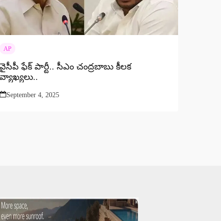
AP
వైసీపీ ఫేక్ పార్టీ.. సీఎం చంద్రబాబు కీలక
వ్యాఖ్యలు..
September 4, 2025