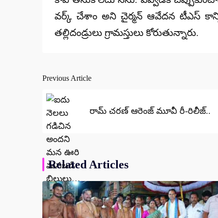
వర్క్ చేశాం అని చైర్మన్ ఆవేదన టీఎస్ క
తల్లిదండ్రులు గ్రామస్తులు కోరుతున్నారు.
Previous Article
Post
navigation
రామ్ చరణ్ ఆరెంజ్ మూవీ రీ-రిలీజ్..
Related Articles