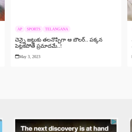
AP
SPORTS
TELANGANA
చెన్నై జట్టుకు తలనొప్పిగా ఆ బౌలర్.. పక్కన
పెట్టకపోతే ప్రమాదమే..!
May 3, 2023