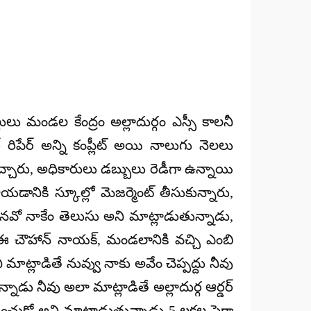
ు మండల కేంద్రం అల్లాదుర్గం ఎస్సీ కాలనీ
్ రిపేర్ అన్ని కంప్లీట్ అయి నాలుగు నెలలు
్చారు, అధికారులు డబ్బులు రెడీగా ఉన్నాయి
డానికి స్కూల్లో మెజర్మెంట్ తీసుకున్నారు,
నవో నాకేం తెలుసు అని మాట్లాడుతున్నాడు,
ఈ చౌహాన్ నాయక్, మండలానికి వచ్చి ఎంబి
్లాడితే నువ్వు నాకు అవేం చెప్పద్దు నీవు
ాడు నీవు అలా మాట్లాడితే అల్లాదుర్గ ఆర్డర్
యించుకో అని మాట్లాడుతున్నాడు 5 లక్షల పైగా