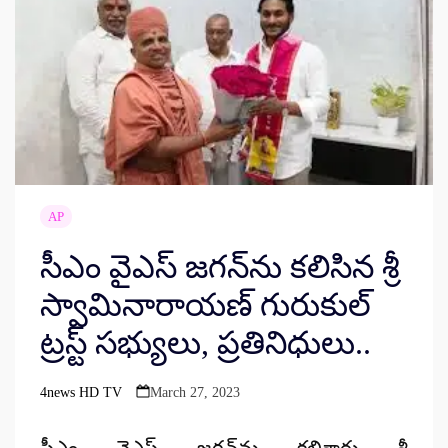
AP
సీఎం వైఎస్‌ జగన్‌ను కలిసిన శ్రీ
స్వామినారాయణ్‌ గురుకుల్‌
ట్రస్ట్‌ సభ్యులు, ప్రతినిధులు..
4news HD TV
March 27, 2023
Posted
by
సీఎం వైఎస్‌ జగన్‌ను కలిశారు శ్రీ