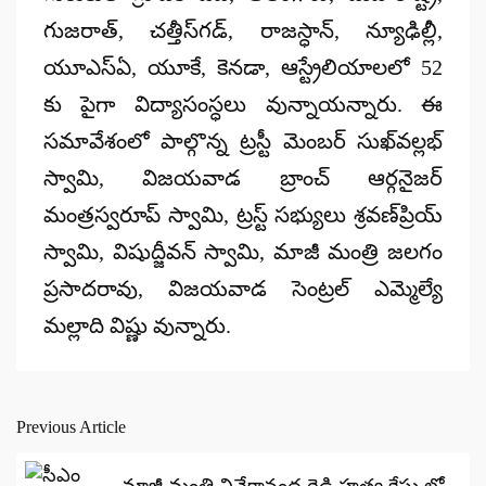
గుజరాత్, చత్తీస్‌గడ్, రాజస్ధాన్, న్యూఢిల్లీ,
యూఎస్‌ఏ, యూకే, కెనడా, ఆస్ట్రేలియాలలో 52
కు పైగా విద్యాసంస్ధలు వున్నాయన్నారు. ఈ
సమావేశంలో పాల్గొన్న ట్రస్టీ మెంబర్‌ సుఖ్‌వల్లభ్‌
స్వామి, విజయవాడ బ్రాంచ్‌ ఆర్గనైజర్‌
మంత్రస్వరూప్‌ స్వామి, ట్రస్ట్‌ సభ్యులు శ్రవణ్‌ప్రియ్‌
స్వామి, విషుద్జీవన్‌ స్వామి, మాజీ మంత్రి జలగం
ప్రసాదరావు, విజయవాడ సెంట్రల్‌ ఎమ్మెల్యే
మల్లాది విష్ణు వున్నారు.
Previous Article
Post
navigation
మాజీ మంత్రి వివేకానంద రెడ్డి హత్య కేసు లో