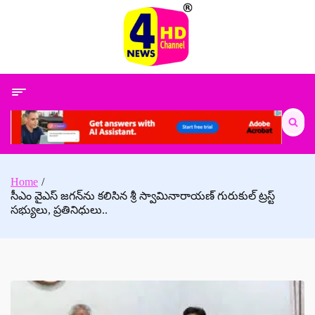
Skip
to
content
Search
for:
Home
సీఎం వైఎస్‌ జగన్‌ను కలిసిన శ్రీ స్వామినారాయణ్‌ గురుకుల్‌ ట్రస్ట్‌
సభ్యులు, ప్రతినిధులు..