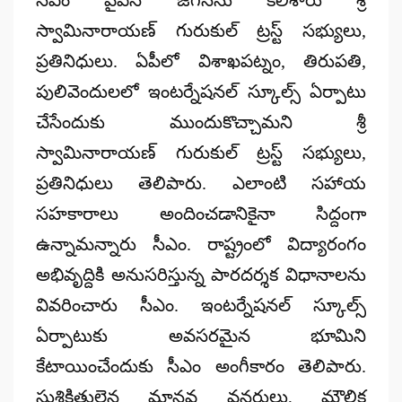
స్వామినారాయణ్‌ గురుకుల్‌ ట్రస్ట్‌ సభ్యులు,
ప్రతినిధులు. ఏపీలో విశాఖపట్నం, తిరుపతి,
పులివెందులలో ఇంటర్నేషనల్‌ స్కూల్స్‌ ఏర్పాటు
చేసేందుకు ముందుకొచ్చామని శ్రీ
స్వామినారాయణ్‌ గురుకుల్‌ ట్రస్ట్‌ సభ్యులు,
ప్రతినిధులు తెలిపారు. ఎలాంటి సహాయ
సహకారాలు అందించడానికైనా సిద్దంగా
ఉన్నామన్నారు సీఎం. రాష్ట్రంలో విద్యారంగం
అభివృద్దికి అనుసరిస్తున్న పారదర్శక విధానాలను
వివరించారు సీఎం. ఇంటర్నేషనల్‌ స్కూల్స్‌
ఏర్పాటుకు అవసరమైన భూమిని
కేటాయించేందుకు సీఎం అంగీకారం తెలిపారు.
సుశిక్షితులైన మానవ వనరులు, మౌలిక