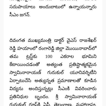
సదుపాయాలు అందుబాటులో ఉన్నాయన్నారు
సీఎం జగన్.
దివంగత ముఖ్యమంత్రి డాక్టర్‌ వైఎస్‌ రాజశేఖర్‌
రెడ్డి హయాంలో రంగారెడ్డి జిల్లా మొయినాబాద్‌లో
తమ ట్రస్ట్‌కు 100 ఎకరాల భూమిని
కేటాయించడంతో అత్యంత ప్రతిష్టాత్మకమైన
స్వామినారాయణ్‌ గురుకుల్‌ యూనివర్శిటీని
ఏర్పాటుచేసి అత్యున్నత ప్రమాణాలతో కూడిన
విద్యను అందిస్తున్నట్లు సీఎంకి వివరించారు
ప్రతినిధుల బృందం. శ్రీ స్వామినారాయణ్‌
గురుకుల్‌ గ్రూప్‌కి ఏపీ, తెలంగాణ, మహారాష్ట్ర,