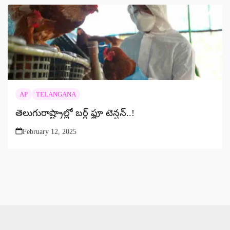
AP
TELANGANA
తెలుగురాష్ట్రాల్లో బర్డ్ ఫ్లూ టెన్షన్‌..!
February 12, 2025