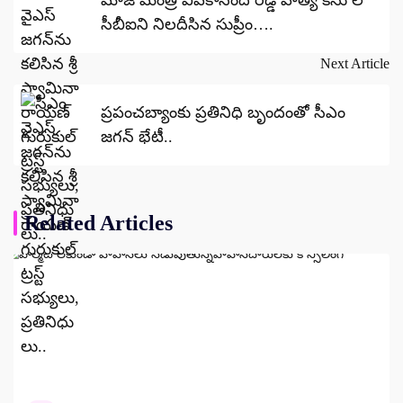
సీబీఐని నిలదీసిన సుప్రీం….
Next Article
ప్రపంచబ్యాంకు ప్రతినిధి బృందంతో సీఎం
జగన్ భేటీ..
Related Articles