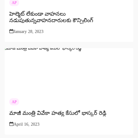
AP
హెల్మెట్ లేకుండా వాహనలు
నడుపుతున్నవాహనదారులకు కౌన్సిలింగ్
January 28, 2023
AP
మాజీ మంత్రి వివేకా హత్య కేసులో భాస్కర్ రెడ్డి
April 16, 2023