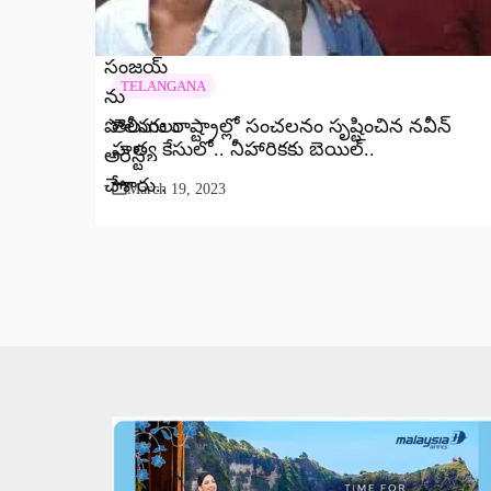
TELANGANA
తెలుగు రాష్ట్రాల్లో సంచలనం సృష్టించిన నవీన్
హత్య కేసులో.. నీహారికకు బెయిల్‌..
March 19, 2023