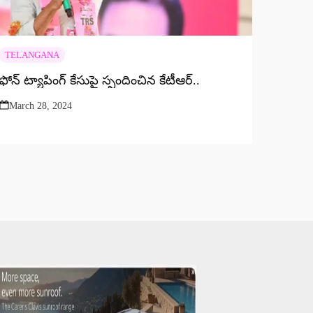
TELANGANA
ఫోన్ ట్యాపింగ్ కేసుపై స్పందించిన కేటీఆర్..
March 28, 2024