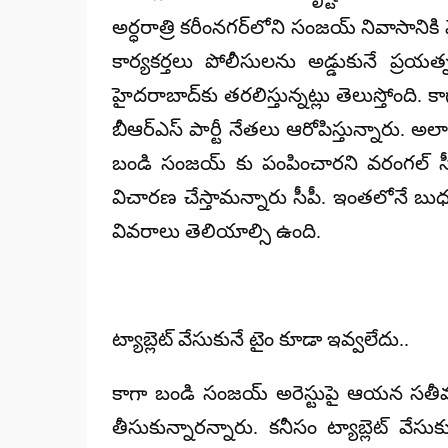
అర్ధరాత్రి కరీంనగర్‌లోని సంజయ్‌ నివాసాని
కార్యకర్తలు పోలీసులను అడ్డుకునే ప్రయత్
హైదరాబాద్‌కు తరలిస్తున్నట్లు తెలుస్తోంది
బీఆర్ఎస్ పార్టీ నేతలు ఆరోపిస్తున్నారు. అలాగ
బండి సంజయ్ కు పంపించారని వరంగల్‌ స
విచారణ చేస్తామన్నారు సీపీ. ఇంతలోనే బుధ
వివరాలు తెలియాల్సి ఉంది.
ట్యాబ్లెట్ వేసుకునే టైం కూడా ఇవ్వలేదు..
కాగా బండి సంజయ్ అరెస్టుపై ఆయన సతీమణి
తీసుకున్నారన్నారు. కనీసం ట్యాబ్లెట్ 