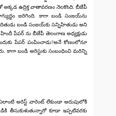
 అక్కడ ఉద్రిక్త వాతావరణం నెలకొంది. బీజేపీ
వాగ్యుద్ధం జరిగింది. కాగా బండి సంజయ్‌ను
నిందితుడు బండి సంజ‌య్‌కు స‌న్నిహితుడు అని
ంత్ హిందీ పేపర్ ను బీజేపీ తెలంగాణ అధ్యక్షుడు
ందుకు పేపర్‌ పంపించాడు?అనే కోణంలోనూ
. కాగా బండి అరెస్టుకు సంబంధించి మరిన్ని
ంటి అరెస్ట్ వారెంట్ లేకుండా అదుపులోకి
డికి తీసుకుళుతున్నారో కూడా ఇప్పటివరకు