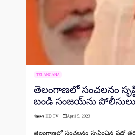
TELANGANA
తెలంగాణలో సంచలనం సృష్టించ
బండి సంజయ్‌ను పోలీసులు అర
4news HD TV
April 5, 2023
Posted
by
తెలంగాణలో సంచలనం సృష్టించిన పదో తరగతి 