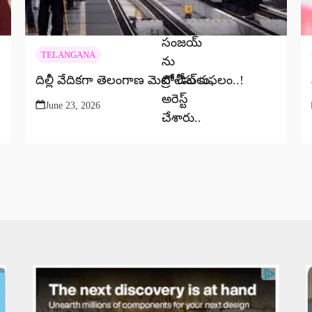
TELANGANA
దిల్లీ వేదికగా తెలంగాణ మెట్రో డీల్ సఫలం..!
June 23, 2026