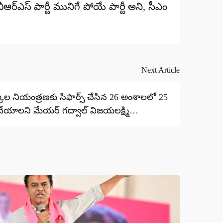
ీఆర్ఎస్ పార్టీ మునిగే పోయే పార్టీ అని, సీఎం
Next Article
కుక్కల నియంత్రణకు సిఫార్స్ చేసిన 26 అంశాలలో 25
యాలని మేయర్ గద్వాల్ విజయలక్ష్మి
ించారు..