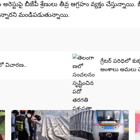
పై బీజేపీ శ్రేణులు తీవ్ర ఆగ్రహం వ్యక్తం చేస్తున్నాయి. బ
ున్నారని మండిపడుతున్నాయి.
గ్రేటర్ పరిధిలో 
లో విచారణ..
అంశాలు అమలు చే
అధికారులను ఆదేశ