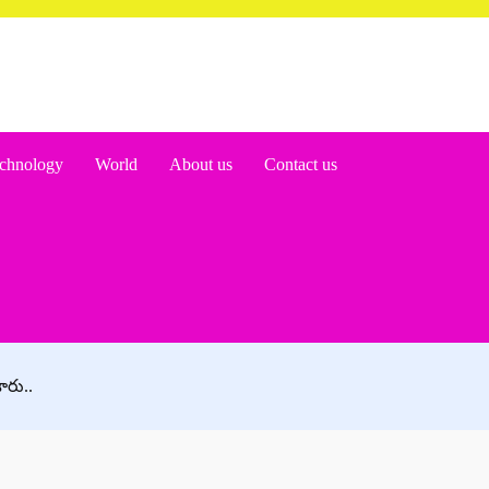
chnology
World
About us
Contact us
ారు..