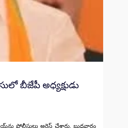
సులో బీజేపీ అధ్యక్షుడు
య్‌ను పోలీసులు అరెస్ట్‌ చేశారు. బుధవారం