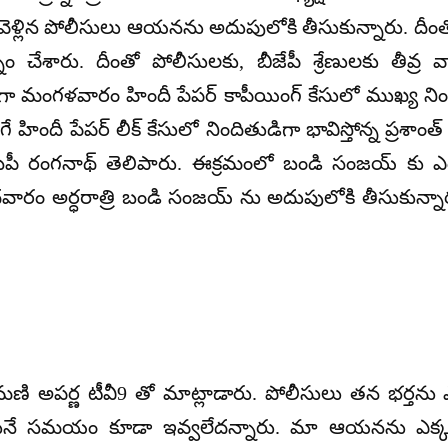
కి వెళ్లిన పోలీసులు ఆయనను అదుపులోకి తీసుకున్నారు. దీంతో
నం చేశారు. దీంతో పోలీసులకు, బీజేపీ శ్రేణులకు తీవ్ర 
. కాగా మంగ‌ళ‌వారం హిందీ పేప‌ర్ కాపీయింగ్ కేసులో ముఖ్య 
ే హిందీ పేపర్‌ లీక్‌ కేసులో నిందితుడిగా భావిస్తోన్న ప్రశా
ీపీ రంగనాథ్ తెలిపారు. ఈక్రమంలో బండి సంజయ్ కు ఎ
వారం అర్ధరాత్రి బండి సంజయ్ ను అదుపులోకి తీసుకున్నారు
 అపర్ణ టీవీ9 తో మాట్లాడారు. పోలీసులు తన భర్తను ఎలా
వేసుకునే సమయం కూడా ఇవ్వలేదన్నారు. మా ఆయనను ఎక్క