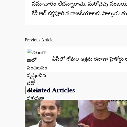
సమాచారం లేదన్నారామె. మరోవైపు సంజయ్ అరెస్టు
కేసీఆర్ కక్షపూరిత రాజకీయాలకు పాల్పడుత
Previous Article
Post
navigation
ఏపీలో గోవుల అక్రమ రవాణా హైకోర్టు 
Related Articles