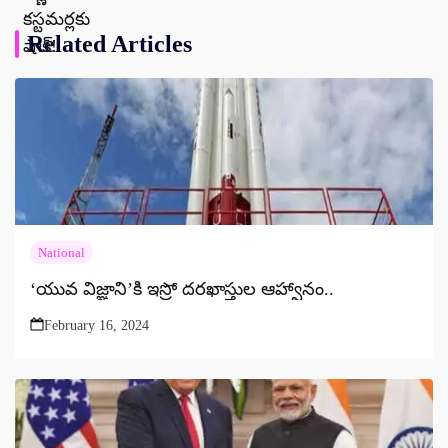
Related Articles
National
‘యువ విజ్ఞాని’కి ఇస్రో దరఖాస్తుల ఆహ్వానం..
February 16, 2024