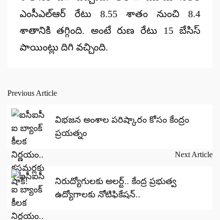
ఎంసీఎల్ఆర్ రేటు 8.55 శాతం నుంచి 8.4
శాతానికి తగ్గింది. అంటే రుణ రేటు 15 బేసిస్
పాయింట్లు దిగి వచ్చింది.
Previous Article
Post
navigation
విభజన అంశాల పరిష్కారం కోసం కేంద్రం
ప్రయత్నం
Next Article
నిరుద్యోగులకు అలర్ట్.. కేంద్ర ప్రభుత్వ
ఉద్యోగాలకు నోటిఫికేషన్..