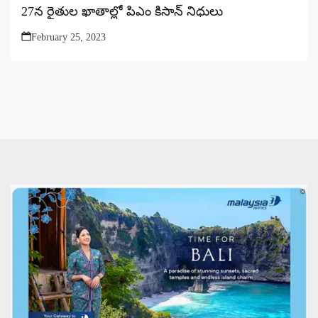
27న రైతుల ఖాతాల్లో పిఎం కిసాన్ నిధులు
February 25, 2023