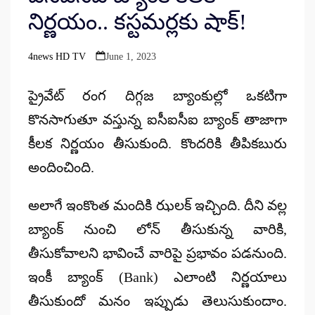
నిర్ణయం.. కస్టమర్లకు షాక్!
4news HD TV
June 1, 2023
Posted
by
ప్రైవేట్ రంగ దిగ్గజ బ్యాంకుల్లో ఒకటిగా
కొనసాగుతూ వస్తున్న ఐసీఐసీఐ బ్యాంక్ తాజాగా
కీలక నిర్ణయం తీసుకుంది. కొందరికి తీపికబురు
అందించింది.
అలాగే ఇంకొంత మందికి ఝలక్ ఇచ్చింది. దీని వల్ల
బ్యాంక్ నుంచి లోన్ తీసుకున్న వారికి,
తీసుకోవాలని భావించే వారిపై ప్రభావం పడనుంది.
ఇంకీ బ్యాంక్ (Bank) ఎలాంటి నిర్ణయాలు
తీసుకుందో మనం ఇప్పుడు తెలుసుకుందాం.