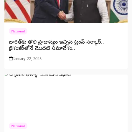
National
భారత్‌కు తొలి ప్రాధాన్యం ఇచ్చిన ట్రంప్ సర్కార్..
జైశంకర్‌తోనే మొదటి సమావేశం..!
January 22, 2025
National