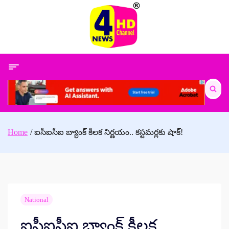
Skip
to
content
Search
for:
Home
ఐసీఐసీఐ బ్యాంక్ కీలక నిర్ణయం.. కస్టమర్లకు షాక్!
National
ఐసీఐసీఐ బ్యాంక్ కీలక