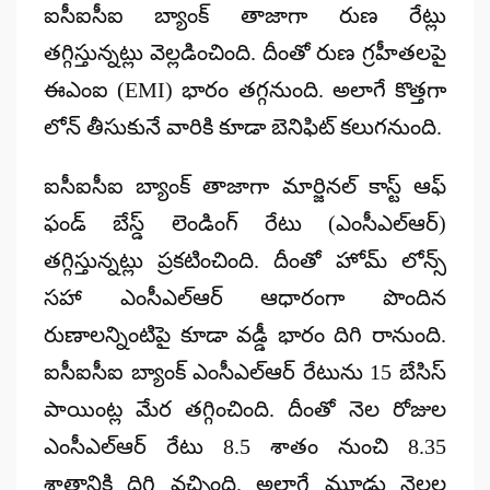
ఐసీఐసీఐ బ్యాంక్ తాజాగా రుణ రేట్లు
తగ్గిస్తున్నట్లు వెల్లడించింది. దీంతో రుణ గ్రహీతలపై
ఈఎంఐ (EMI) భారం తగ్గనుంది. అలాగే కొత్తగా
లోన్ తీసుకునే వారికి కూడా బెనిఫిట్ కలుగనుంది.
ఐసీఐసీఐ బ్యాంక్ తాజాగా మార్జినల్ కాస్ట్ ఆఫ్
ఫండ్ బేస్డ్ లెండింగ్ రేటు (ఎంసీఎల్ఆర్)
తగ్గిస్తున్నట్లు ప్రకటించింది. దీంతో హోమ్ లోన్స్
సహా ఎంసీఎల్ఆర్ ఆధారంగా పొందిన
రుణాలన్నింటిపై కూడా వడ్డీ భారం దిగి రానుంది.
ఐసీఐసీఐ బ్యాంక్ ఎంసీఎల్ఆర్ రేటును 15 బేసిస్
పాయింట్ల మేర తగ్గించింది. దీంతో నెల రోజుల
ఎంసీఎల్ఆర్ రేటు 8.5 శాతం నుంచి 8.35
శాతానికి దిగి వచ్చింది. అలాగే మూడు నెలల