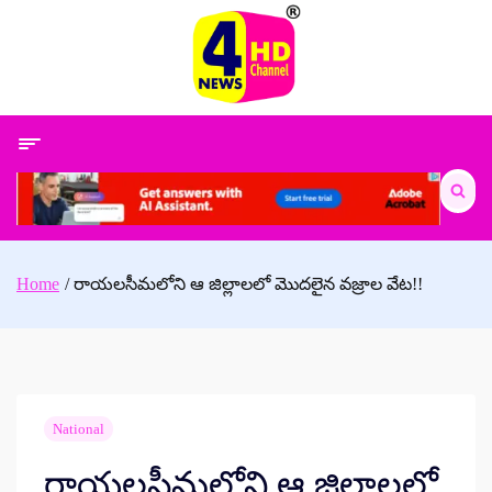
Skip
to
content
Search
for:
Home
రాయలసీమలోని ఆ జిల్లాలలో మొదలైన వజ్రాల వేట!!
National
రాయలసీమలోని ఆ జిల్లాలలో