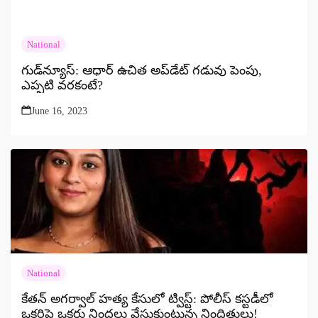
National
గుడ్‌న్యూస్: ఆధార్ ఉచిత అప్‌డేట్ గడువు పెంపు,
ఎప్పటి వరకంటే?
June 16, 2023
National
కేతన్ అగర్వాల్ హత్య కేసులో ట్విస్ట్: పోలీస్ కస్టడీలో
ఒకరిపై ఒకరు నిందలు వేసుకుంటున్న నిందితులు!