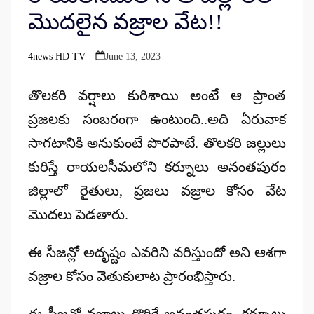
మొదలైన వజ్రాల వేట!!
4news HD TV
June 13, 2023
Posted
by
తొలకరి వర్షాలు కురిశాయి అంటే ఆ ప్రాంత
ప్రజలకు సంబరంగా ఉంటుంది..అది ఏరువాక
సాగటానికి అనుకుంటే పొరపాటే. తొలకరి జల్లులు
కురిస్తే రాయలసీమలోని కర్నూలు అనంతపురం
జిల్లాలో రైతులు, ప్రజలు వజ్రాల కోసం వేట
మొదలు పెడతారు.
ఈ సీజన్లో అదృష్టం ఎవరిని వరిస్తుందో అని ఆశగా
వజ్రాల కోసం వెతుకులాట ప్రారంభిస్తారు.
ఈ సీజన్లో వజ్రాలు దొరికే అనంతపురం, కర్నూలు