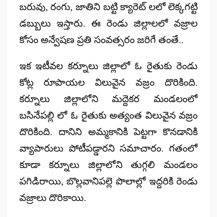
బరువు, రంగు, జాతిని బట్టి క్యారెట్ లలో లెక్కగట్టి
డబ్బులు ఇస్తారు. ఈ రెండు జిల్లాలలో వజ్రాల
కోసం అన్వేషణ ప్రతి సంవత్సరం జరిగే తంతే..
ఇక ఇటీవల కర్నూలు జిల్లాలో ఓ రైతుకు రెండు
కోట్ల రూపాయల విలువైన వజ్రం దొరికింది.
కర్నూలు జిల్లాలోని మద్దెకర మండలంలో
బసినేపల్లి లో ఓ రైతుకు అత్యంత విలువైన వజ్రం
దొరికింది. దానిని అమ్మకానికి పెట్టగా కొనడానికి
వ్యాపారులు పోటీపడ్డారని సమాచారం. గతంలో
కూడా కర్నూలు జిల్లాలోని తుగ్గలి మండలం
పగిడిరాయి, బొల్లవానిపల్లె పొలాల్లో ఇద్దరికి రెండు
వజ్రాలు దొరికాయి.