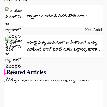
Post
navigation
వాస్తవాలు అడిగితే లీగల్ నోటీసులా.?
Next Article
యాభై ఏళ్ళ వయసులో ఆ హీరోయిన్ ఒళ్ళు
చూపించే ఫోటో షూట్ చూసి కుర్రాళ్ళు కూడా
తట్టుకోలేకపోతున్నారు !
Related Articles