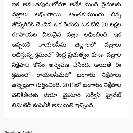
ఇక అనంతపురంలోనూ అనేక మంది రైతులకు
వజ్రాలు లభించాయి. అంతకుముందు చిన్న
జొన్నగిరికి చెందిన ఒక రైతుకు ఒక కోటి 20 లక్షల
రూపాయల విలువైన వజ్రం లభించింది. ఇక
ఇప్పటికే రాయలసీమ జిల్లాలలో వజ్రాలు
లభిస్తున్న క్రమంలో కేంద్ర ప్రభుత్వం కూడా వజ్రాల
నిక్షేపాల కోసం అన్వేషణ చేసింది. అయితే ఈ
క్రమంలో రాయలసీమలో బంగారు నిక్షేపాలు
ఉన్నట్లుగా గుర్తించింది. 2013లో బంగారం నిక్షేపాల
వెలికితీతకు జియో మైసూర్ సర్వీస్ ప్రైవేట్
లిమిటెడ్ కంపెనీకి అనుమతి ఇచ్చింది.
Previous Article