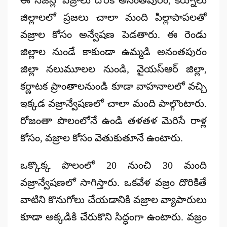
జిల్లాలలో ప్రజలు చాలా మంది పిల్లాపాపలతో
వజ్రాల కోసం అన్వేషణ పెడతారు. ఈ రెండు
జిల్లాల నుండే కాకుండా ఉమ్మడి అనంతపురం
జిల్లా నలుమూలల నుండి, వైయస్ఆర్ జిల్లా,
కర్ణాటక ప్రాంతాలనుండి కూడా వాహనాలలో వచ్చి
ఇక్కడ వజ్రాన్వేషణలో చాలా మంది పాల్గొంటారు.
రోజంతా పొలంలోనే ఉండి తళతళ మెరిసే రాళ్ల
కోసం, వజ్రాల కోసం వెతుకుతూనే ఉంటారు.
ఒక్కొక్క పొలంలో 20 నుంచి 30 మంది
వజ్రాన్వేషణలో సాగిస్తారు. ఒకవేళ వజ్రం దొరికితే
వాటిని కొనుగోలు చేయడానికి వజ్రాల వ్యాపారులు
కూడా అక్కడికి చేరుకొని సిద్ధంగా ఉంటారు. వజ్రం