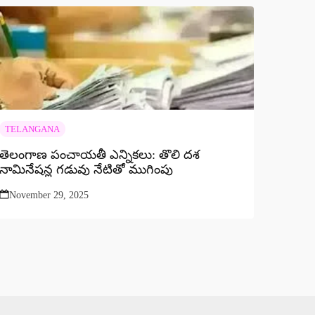
TELANGANA
తెలంగాణ పంచాయతీ ఎన్నికలు: తొలి దశ
నామినేషన్ల గడువు నేటితో ముగింపు
November 29, 2025