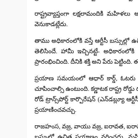
రాష్ట్రవ్యాప్తంగా లక్షలామందికి మహిళలు ఆర
వెనుకాడట్లేదు.
తాము అధికారంలోకి వస్తే ఆర్టీసీ బస్సుల్లో 
తెలిసిందే. హామీ ఇచ్చినట్టే- అధికారంలో
ప్రారంభించింది. దీనికి శక్తి అని పేరు పెట
ప్రయాణ సమయంలో ఆధార్ కార్డ్, ఓటరు కార్డ
చూపించాల్సి ఉంటుంది. కర్ణాటక రాష్ట్ర రోడ్డు రవ
రోడ్ ట్రాన్స్‌పోర్ట్ కార్పొరేషన్ (ఎన్‌డబ్ల్యూ ఆ
ప్రయాణించవచ్చు.
రాజహంస, వజ్ర, వాయు వజ్ర, ఐరావత, ఐరావత క్లబ
బస్సుల్లో ఉచిత ప్రయాణం వర్తించదు. మహిళ