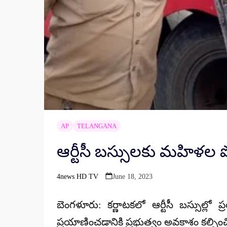
AP
TELANGANA
ఆర్టీసీ బస్సులకు మహిళల పోట
4news HD TV
June 18, 2023
Posted
by
బెంగళూరు: కర్ణాటకలో ఆర్టీసీ బస్సుల్
ప్రయాణించడానికి ప్రభుత్వం అవకాశం కల్పిం