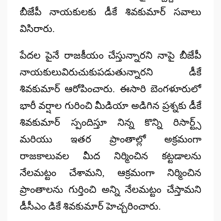
బీజేపీ నాయకులకు డీకే శివకుమార్ సవాలు
విసిరారు.
పేదల పైనే రాజకీయం చేస్తున్నారని నాపై బీజేపీ
నాయకులువిరుచుకుపడుతున్నారని డీకే
శివకుమార్ ఆరోపించారు. ఈసారి బెంగళూరులో
భారీ వర్షాల గురించి మీడియా అడిగిన ప్రశ్నకు డీకే
శివకుమార్ స్పందిస్తూ నిన్న కొన్ని రిసార్ట్స్
మరియు ఇతర ప్రాంతాల్లో అక్రమంగా
రాజకాలువల మీద నిర్మించిన కట్టడాలను
నేలమట్టం చేశామని, ఆక్రమంగా నిర్మించిన
ప్రాంతాలను గుర్తించి అన్ని నేలమట్టం చేస్తామని
డీసీఎం డికే శివకుమార్ హెచ్చరించారు.