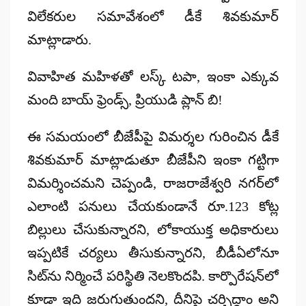
విలేకరుల సమావేశంలో డీకే శివకుమార్
మాట్లాడారు.
వివాహిత మహిళతో లస్క్ టపా, ఇంకా ఎక్కువ
మంది బాయ్ ఫ్రెండ్స్, ప్రియుడి ప్లాన్ బి!
ఈ సమయంలో బీజేపీపై విమర్శల గురించిన డీకే
శివకుమార్ మాట్లాడుతూ బీజేపీని ఇంకా గట్టిగా
విమర్శించమని చెప్పండి, రాజరాజేశ్వరి నగర్‌లో
ఎలాంటి పనులు చేయకుండానే రూ.123 కోట్ల
బిల్లులు చేసుకున్నారని, లోకాయుక్త అధికారులు
ఇప్పటికే చర్యలు తీసుకున్నారని, బీడీఏలోనూ
సిట్‌ను నిర్మించే పరిస్థితి నెలకొందపి. కార్పొరేషన్‌లో
కూడా ఇది జరుగుతుందని, దీనిపై చర్చిద్దాం అని