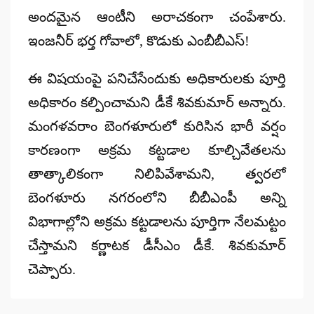
అందమైన ఆంటీని అరాచకంగా చంపేశారు.
ఇంజనీర్ భర్త గోవాలో, కొడుకు ఎంబీబీఎస్!
ఈ విషయంపై పనిచేసేందుకు అధికారులకు పూర్తి
అధికారం కల్పించామని డీకే శివకుమార్ అన్నారు.
మంగళవరాం బెంగళూరులో కురిసిన భారీ వర్షం
కారణంగా అక్రమ కట్టడాల కూల్చివేతలను
తాత్కాలికంగా నిలిపివేశామని, త్వరలో
బెంగళూరు నగరంలోని బీబీఎంపీ అన్ని
విభాగాల్లోని అక్రమ కట్టడాలను పూర్తిగా నేలమట్టం
చేస్తామని కర్ణాటక డీసీఎం డీకే. శివకుమార్
చెప్పారు.