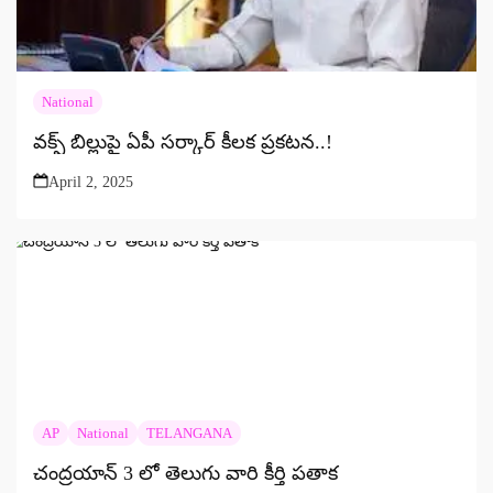
National
వక్ఫ్ బిల్లుపై ఏపీ సర్కార్ కీలక ప్రకటన..!
April 2, 2025
AP
National
TELANGANA
చంద్రయాన్ 3 లో తెలుగు వారి కీర్తి పతాక