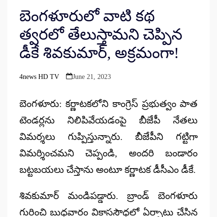
బెంగళూరులో వాటి కథ
త్వరలో తేలుస్తామని చెప్పిన
డీకే శివకుమార్, అక్రమంగా!
4news HD TV
June 21, 2023
Posted
by
బెంగళూరు: కర్ణాటకలోని కాంగ్రెస్ ప్రభుత్వం పాత
టెండర్లను నిలిపివేయడంపై బీజేపీ నేతలు
విమర్శలు గుప్పిస్తున్నారు. బీజేపీని గట్టిగా
విమర్శించమని చెప్పండి, అందరి బండారం
బట్టబయలు చేస్తాను అంటూ కర్ణాటక డీసీఎం డీకే.
శివకుమార్ మండిపడ్డారు. బ్రాండ్ బెంగళూరు
గురించి బుధవారం వికాససౌధలో ఏర్పాటు చేసిన