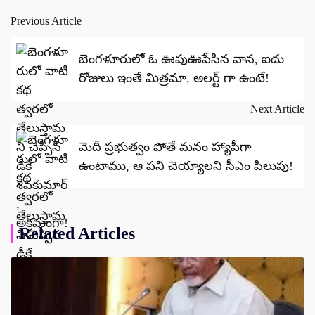
Previous Article
Post
navigation
బెంగళూరులో ఓ ఊపుఊపేసిన వాన, ఐదు
రోజులు ఇంతే మిత్రమా, అలర్ట్ గా ఉంటే!
Next Article
మెదీ ప్రభుత్వం పోతే మనం హ్యాపీగా
ఉంటాము, ఆ పని చెయ్యాలని సీఎం పిలుపు!
Related Articles