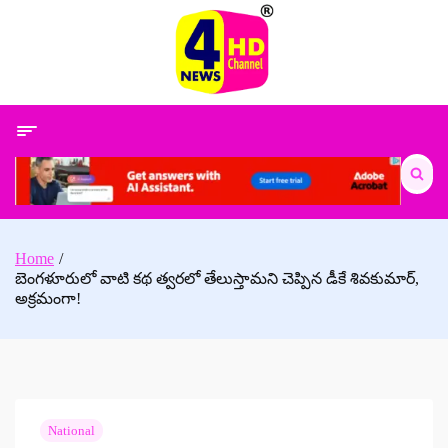
Skip
to
content
Search
for:
Home
బెంగళూరులో వాటి కథ త్వరలో తేలుస్తామని చెప్పిన డీకే శివకుమార్,
అక్రమంగా!
National