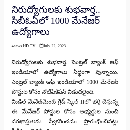
నిరుద్యోగులకు శుభవార్త..
సీబీఓఏలో 1000 మేనేజర్
ఉద్యోగాలు
4news HD TV
July 22, 2023
Posted
by
నిరుద్యోగులకు శుభవార్త. సెంట్రల్ బ్యాంక్ ఆఫ్
ఇండియాలో ఉద్యోగాలు సిద్ధంగా వున్నాయి.
సెంట్రల్ బ్యాంక్ ఆఫ్ ఇండియాలో 1000 మేనేజర్
పోస్టుల కోసం నోటిఫికేషన్ విడుదలైంది.
మిడిల్ మేనేజ్‌మెంట్ గ్రేడ్ స్కేల్ IIలో భర్తీ చేస్తున్న
ఈ మేనేజర్ పోస్టుల కోసం అభ్యర్థుల నుంచి
దరఖాస్తులను స్వీకరించడం ప్రారంభించినట్లు