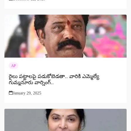
AP
రైలు పట్టాలపై పడుకోబెడతా.. వారికి ఎమ్మెల్యే
గుమ్మనూరు వార్నింగ్..
January 29, 2025