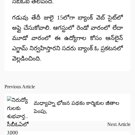
సీబీఓఐ తెలిపింది.
గడువు తేదీ జులై 15లోగా బ్యాంక్ వెబ్ సైట్‌లో
అప్లై చేసుకోవాలి. ఆగస్టులో రెండో వారంలో లేదా
మూడో వారంలో ఈ ఉద్యోగాల కోసం ఆన్‌లైన్
ఎగ్జామ్ నిర్వహిస్తారని సదరు బ్యాంక్ ఓ ప్రకటనలో
వెల్లడించింది.
Previous Article
Post
navigation
మధ్యాహ్న భోజన పథకం కార్మికుల జీతాల
పెంపు,
Next Article