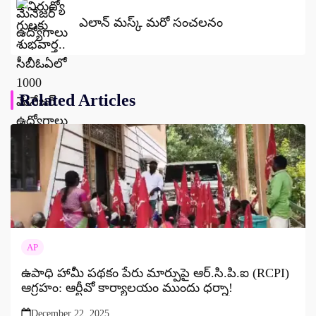
ఎలాన్ మస్క్ మరో సంచలనం
Related Articles
AP
ఉపాధి హామీ పథకం పేరు మార్పుపై ఆర్.సి.పి.ఐ (RCPI)
ఆగ్రహం: ఆర్టీవో కార్యాలయం ముందు ధర్నా!
December 22, 2025