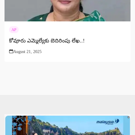
AP
కోవూరు ఎమ్మెల్యేకు బెదిరింపు లేఖ‌..!
August 21, 2025