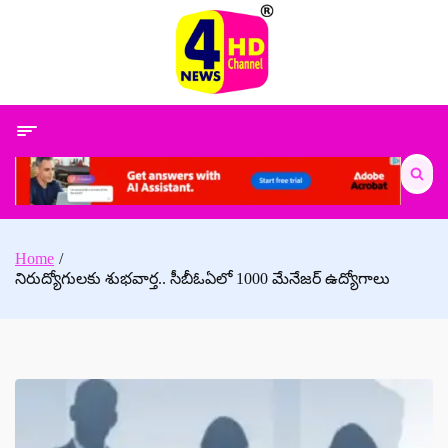
Skip
to
content
Search
for:
Home
నిరుద్యోగులకు శుభవార్త.. సీబీఓఏలో 1000 మేనేజర్ ఉద్యోగాలు