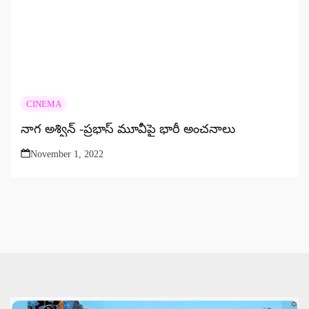
CINEMA
నాగ అశ్విన్ -ప్రభాస్ మూవీపై భారీ అంచనాలు
November 1, 2022