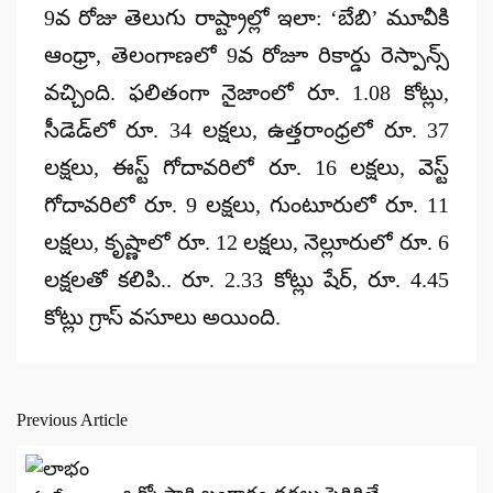
9వ రోజు తెలుగు రాష్ట్రాల్లో ఇలా: ‘బేబి’ మూవీకి
ఆంధ్రా, తెలంగాణలో 9వ రోజూ రికార్డు రెస్పాన్స్
వచ్చింది. ఫలితంగా నైజాంలో రూ. 1.08 కోట్లు,
సీడెడ్‌లో రూ. 34 లక్షలు, ఉత్తరాంధ్రలో రూ. 37
లక్షలు, ఈస్ట్ గోదావరిలో రూ. 16 లక్షలు, వెస్ట్
గోదావరిలో రూ. 9 లక్షలు, గుంటూరులో రూ. 11
లక్షలు, కృష్ణాలో రూ. 12 లక్షలు, నెల్లూరులో రూ. 6
లక్షలతో కలిపి.. రూ. 2.33 కోట్లు షేర్, రూ. 4.45
కోట్లు గ్రాస్ వసూలు అయింది.
Previous Article
Post
navigation