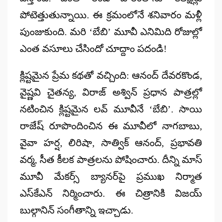
పోటెత్తుతున్నాయి. ఈ క్రమంలోనే శనివారం మళ్లీ
పుంజుకుంది. మరి ‘బేబి’ మూవీ ఎనిమిది రోజుల్లో
ఎంత వసూలు చేసిందో చూద్దాం పదండి!
క్లిష్టమైన ప్రేమ కథతో వచ్చింది: ఆనంద్ దేవరకొండ,
వైష్ణవి చైతన్య, విరాజ్ అశ్విన్ ప్రధాన పాత్రల్లో
నటించిన క్లిష్టమైన లవ్ మూవీనే ‘బేబి’. సాయి
రాజేష్ రూపొందించిన ఈ మూవీలో నాగబాబు,
వైవా హర్ష, లిరిషా, సాత్విక్ ఆనంద్, ప్రభావతి
వర్మ, సీత కీలక పాత్రలను పోషించారు. దీన్ని మాస్
మూవీ మేకర్స్ బ్యానర్‌పై ప్రముఖ నిర్మాత
ఎస్‌కేఎన్ నిర్మించారు. ఈ చిత్రానికి విజయ్
బుల్గానిన్ సంగీతాన్ని ఇచ్చాడు.