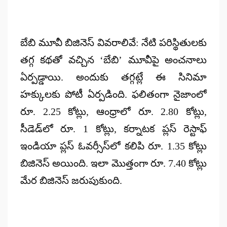
బేబి మూవీ బిజినెస్ వివరాలివే: నేటి పరిస్థితులకు
తగ్గ కథతో వచ్చిన ‘బేబి’ మూవీపై అంచనాలు
ఏర్పడ్డాయి. అందుకు తగ్గట్లే ఈ సినిమా
హక్కులకు పోటీ ఏర్పడింది. ఫలితంగా నైజాంలో
రూ. 2.25 కోట్లు, ఆంధ్రాలో రూ. 2.80 కోట్లు,
సీడెడ్‌లో రూ. 1 కోట్లు, కర్నాటక ప్లస్ రెస్టాఫ్
ఇండియా ప్లస్ ఓవర్సీస్‌లో కలిపి రూ. 1.35 కోట్లు
బిజినెస్ అయింది. ఇలా మొత్తంగా రూ. 7.40 కోట్లు
మేర బిజినెస్ జరుపుకుంది.