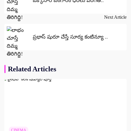
ఒక్కోసారి బంగారం ధరలు పెరిగితే..
Next Article
ప్రభాస్ షురూ చేస్తే సూర్య కంటిన్యూ ..
Related Articles
CINEMA