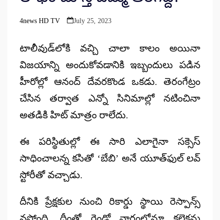
4news HD TV
July 25, 2023
Posted
by
టాలీవుడ్‌లోకి వచ్చి చాలా కాలం అయినా
విజయాన్ని అందుకోవడానికి ఇబ్బందులు పడిన
హీరోల్లో ఆనంద్ దేవరకొండ ఒకడు. తెరంగేట్రం
చేసిన తర్వాత ఎన్నో సినిమాల్లో నటించినా
అతడికి హిట్ మాత్రం రాలేదు.
ఈ పరిస్థితుల్లో ఈ సారి ఎలాగైనా సక్సెస్
సాధించాలన్న కసితో ‘బేబి’ అనే యూత్‌ఫుల్ లవ్
స్టోరీతో వచ్చాడు.
దీనికి ప్రేక్షకుల నుంచి రికార్డు స్థాయి రెస్పాన్స్
వస్తోంది. దీంతో రెండో వారంలోనూ కలెక్షన్లు