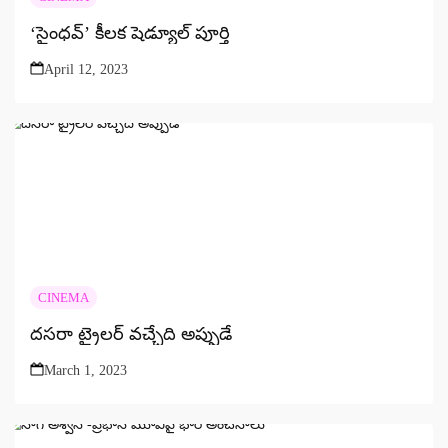
‘సైంధవ్’ కీలక షెడ్యూల్ పూర్తి
April 12, 2023
CINEMA
దసరా ట్రైలర్ వచ్చేది అప్పుడే
March 1, 2023