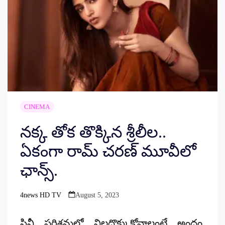
CINEMA
నక్క తోక తొక్కిన శ్రీలీల..
ఏకంగా రామ్ చరణ్ మూవీలో
ఛాన్స్‌.
4news HD TV
August 5, 2023
Posted
by
సినీ పరిశ్రమలో నిలదొక్కుకోవాలంటే అందం,