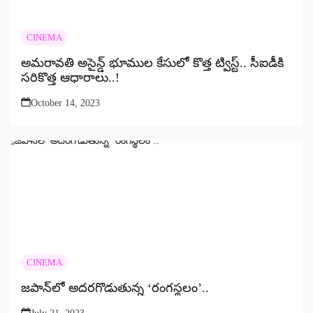
CINEMA
అమరావతి అసైన్డ్ భూముల కేసులో కొత్త ట్విస్ట్.. సీఐడీకి
సరికొత్త ఆధారాలు..!
October 14, 2023
CINEMA
జపాన్‍లో అదరగొడుతున్న ‘రంగస్థలం’..