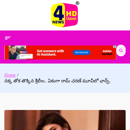
Skip
to
content
Search
for:
Home
నక్క తోక తొక్కిన శ్రీలీల.. ఏకంగా రామ్ చరణ్ మూవీలో ఛాన్స్‌.