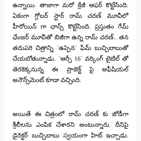
ఉన్నాయి. తాజాగా మరో క్రేజీ ఆఫర్ కొట్టేసింది.
ఏకంగా గ్లోబర్ స్టార్ రామ్ చరణ్ మూవీలో
హీరోయిన్ గా ఛాన్స్ కొట్టేసింది. ప్రస్తుతం గేమ్
ఛేంజర్ మూవీతో బిజీగా ఉన్న రామ్ చరణ్‌.. తన
తదుపరి చిత్రాన్ని `ఉప్పెన` ఫేమ్ బుచ్చిబాబుతో
చేయబోతున్నాడు. `ఆర్సీ 16` వర్కింగ్ టైటిల్ తో
తెరకెక్కనున్న ఈ ప్రాజెక్ట్ పై అఫీషియల్
అనౌన్స్‌మెంట్ కూడా వచ్చింది.
అయితే ఈ చిత్రంలో రామ్ చరణ్ కు జోడీగా
శ్రీలీలను ఎంపిక చేశారని అంటున్నారు. దీనిపై
డైరెక్టర్ బుచ్చిబాబు స్వయంగా హిట్ ఇచ్చాడు.