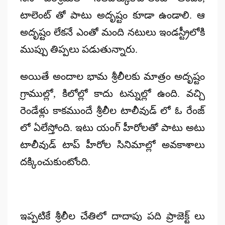
టాలెంట్ తో పాటు అదృష్టం కూడా ఉండాలి. ఆ
అదృష్టం లేకనే ఎంతో మంది నటులు ఇండస్ట్రీలోకి
ముప్పు తిప్పలు పడుతున్నారు.
అయితే అందాల భామ శ్రీలీలకు మాత్రం అదృష్టం
గ్రాముల్లో, కిలోల్లో కాదు టన్నుల్లో ఉంది. వచ్చి
రెండేళ్లు కాకముందే శ్రీలీల టాలీవుడ్ లో ఓ రేంజ్
లో ఏలేస్తోంది. ఇటు యంగ్ హీరోలతో పాటు అటు
టాలీవుడ్ టాప్ హీరోల సినిమాల్లో అవకాశాలు
దక్కించుకుంటోంది.
ఇప్పటికే శ్రీలీల చేతిలో దాదాపు పది ప్రాజెక్ట్ లు