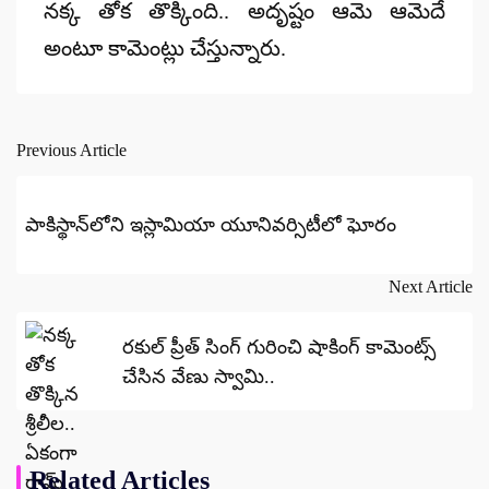
నక్క తోక తొక్కింది.. అదృష్టం ఆమె ఆమెదే
అంటూ కామెంట్లు చేస్తున్నారు.
Previous Article
Post
navigation
పాకిస్థాన్‌లోని ఇస్లామియా యూనివర్సిటీలో ఘోరం
Next Article
రకుల్ ప్రీత్‌ సింగ్ గురించి షాకింగ్ కామెంట్స్
చేసిన వేణు స్వామి..
Related Articles