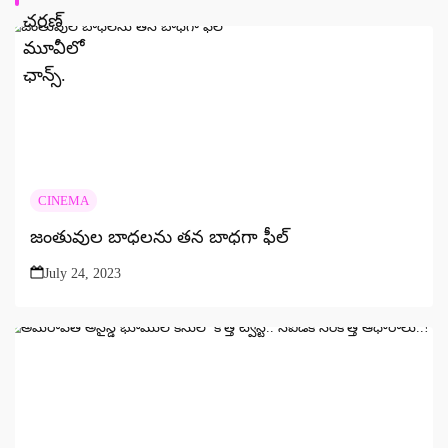
CINEMA
జంతువుల బాధలను తన బాధగా ఫీల్
July 24, 2023