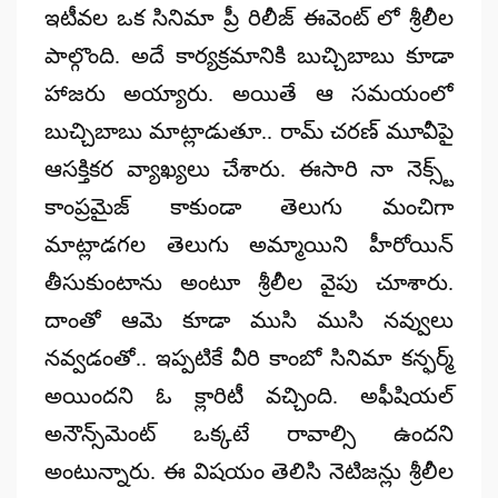
ఇటీవల ఒక సినిమా ప్రీ రిలీజ్ ఈవెంట్‌ లో శ్రీలీల
పాల్గొంది. అదే కార్యక్రమానికి బుచ్చిబాబు కూడా
హాజరు అయ్యారు. అయితే ఆ సమయంలో
బుచ్చిబాబు మాట్లాడుతూ.. రామ్ చరణ్ మూవీపై
ఆసక్తికర వ్యాఖ్యలు చేశారు. ఈసారి నా నెక్స్ట్
కాంప్రమైజ్‌ కాకుండా తెలుగు మంచిగా
మాట్లాడగల తెలుగు అమ్మాయిని హీరోయిన్‌
తీసుకుంటాను అంటూ శ్రీలీల వైపు చూశారు.
దాంతో ఆమె కూడా ముసి ముసి నవ్వులు
నవ్వడంతో.. ఇప్పటికే వీరి కాంబో సినిమా కన్ఫర్మ్‌
అయిందని ఓ క్లారిటీ వచ్చింది. అఫీషియల్
అనౌన్స్‌మెంట్ ఒక్కటే రావాల్సి ఉందని
అంటున్నారు. ఈ విషయం తెలిసి నెటిజన్లు శ్రీలీల