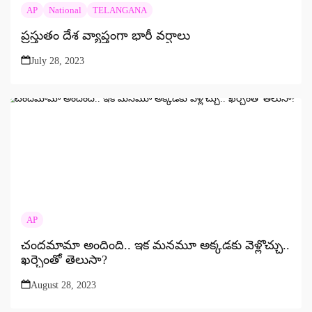
AP
National
TELANGANA
ప్రస్తుతం దేశ వ్యాప్తంగా భారీ వర్షాలు
July 28, 2023
AP
చందమామా అందింది.. ఇక మనమూ అక్కడకు వెళ్లొచ్చు..
ఖర్చెంతో తెలుసా?
August 28, 2023