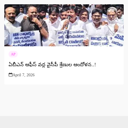
AP
ఏబీఎన్ ఆఫీస్ వద్ద వైసీపీ శ్రేణుల ఆందోళన..!
April 7, 2026