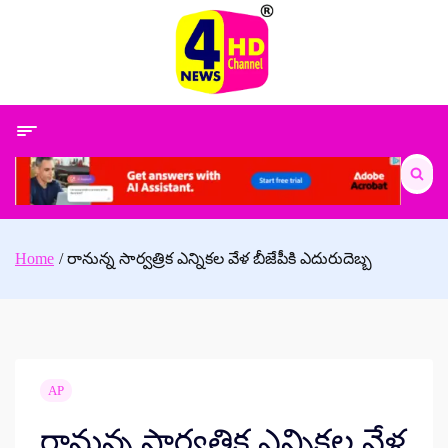
Skip
to
content
Search
for:
Home
రానున్న సార్వత్రిక ఎన్నికల వేళ బీజేపీకి ఎదురుదెబ్బ
AP
రానున్న సార్వత్రిక ఎన్నికల వేళ