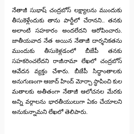
నేతాజీ సుభాష్ చంద్రబోస్ లక్ష్యాలను ముందుకు
తీసుకెళ్లేందుకు తాను పార్టీలో చేరానని.. తనకు
అలాంటి సహకారం అందలేదని ఆరోపించారు.
జాతీయవాద నేత అయిన నేతాజీ దార్శనికతను
ముందుకు తీసుకెళ్లడంలో బీజేపీ తనకు
సహకరించలేదని రాజీనామా లేఖలో చంద్రబోస్
ఆవేదన వ్యక్తం చేశారు. బీజేపీ సిద్ధాంతాలకు
అనుగుణంగా ఆజాద్ హింద్ మోర్చా స్ధాపించి కుల
మతాలకు అతీతంగా నేతాజీ ఆలోచనల మేరకు
అన్ని వర్గాలను భారతీయులుగా ఏకం చేయాలని
అనుకున్నామని లేఖలో తెలిపారు.