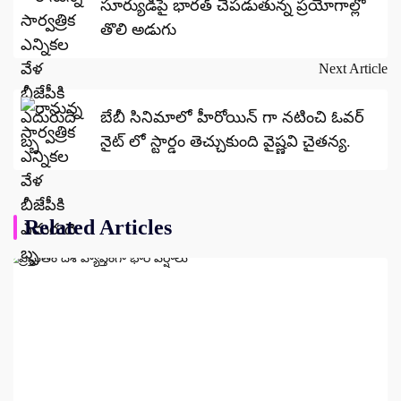
సూర్యుడిపై భారత్ చేపడుతున్న ప్రయోగాల్లో
తొలి అడుగు
Next Article
బేబీ సినిమాలో హీరోయిన్ గా నటించి ఓవర్
నైట్ లో స్టార్డం తెచ్చుకుంది వైష్ణవి చైతన్య.
Related Articles