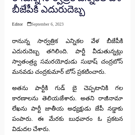
బీజేపీకి ఎదురుదెబ్బ
Editor
September 6, 2023
Posted
by
రానున్న సార్వత్రిక ఎన్నికల వేళ బీజేపీకి
ఎదురుదెబ్బ తగిలింది. పార్టీ వీడుతున్నట్లు
స్వాతంత్ర్య సమరయోధుడు సుభాష్ చంద్రబోస్
మనవడు చంద్రకుమార్ బోస్ ప్రకటించారు.
అతను పార్టీకి గుడ్ బై చెప్పటానికి గల
కారణాలను తెలియజేశారు. అతని రాజీనామా
లేఖను పార్టీ జాతీయ అధ్యక్షుడు జేపీ నడ్డాకు
పంపారు. ఈ మేరకు బుధవారం ఓ ప్రకటన
విడుదల చేశారు.