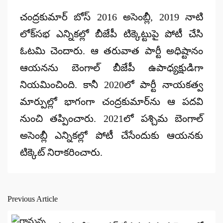
చంద్రకుమార్ బోస్ 2016 అసెంబ్లీ, 2019 నాటి
లోక్‌సభ ఎన్నికల్లో బీజేపీ టిక్కెట్టుపై పోటీ చేసి
ఓటమి చెందారు. ఆ తరువాత పార్టీ అధిష్టానం
ఆయనను బెంగాల్ బీజేపీ ఉపాధ్యక్షుడిగా
నియమించింది. కానీ 2020లో పార్టీ నాయకత్వ
మార్పుల్లో భాగంగా చంద్రకుమార్‌ను ఆ పదవి
నుంచి తప్పించారు. 2021లో పశ్చిమ బెంగాల్
అసెంబ్లీ ఎన్నికల్లో పోటీ చేసేందుకు ఆయనకు
టిక్కెట్ నిరాకరించారు.
Previous Article
Post
navigation