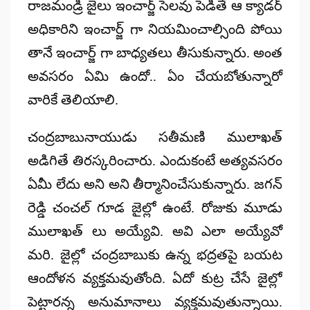
రాజమండ్రి జైలు ఇంచార్జ్ సెలవు పెడితే ఆ క్యాడర్
అధికారిని ఇంచార్జ్ గా నియమించాల్సింది పోయి
తానే ఇంచార్జ్ గా బాధ్యతలు తీసుకున్నారు. అంత
అవసరం ఏమి ఉందో.. ఏం చేయబోతున్నారో
వారికే తెలియాలి.
చంద్రబాబునాయుడు సతీమణి ములాఖత్
అడిగితే తిరస్కరించారు. ఎందుకంటే అత్యవసరం
ఏమీ లేదు అని అని తీర్మానించేసుకున్నారు. జగన్
రెడ్డి చంచల్ గూడ జైల్లో ఉంటే. రోజుకు మూడు
ములాఖత్ లు అయ్యేవి. అవి ఎలా అయ్యేవో
మరి. జైల్లో చంద్రబాబుకు ఉన్న భద్రతపై బయట
ఆందోళన వ్యక్తమవుతోంది. ఏదో కుట్ర చేసే జైల్లో
పెట్టారన్న అనుమానాలు వ్యక్తమవుతున్నాయి.