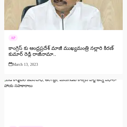
AP
కాంగ్రెస్ కు ఆంధ్రప్రదేశ్ మాజీ ముఖ్యమంత్రి నల్లారి కిరణ్
కుమార్ రెడ్డి రాజీనామా..
March 13, 2023