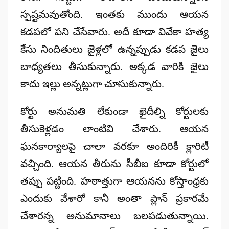
స్పష్టమవుతోంది. ఇంతకు ముందు ఆయన
కడపలో పని చేసేవారు. అదీ కూడా వివేకా హత్య
కేసు నిందితులు జైళ్లలో ఉన్నప్పుడు కడప జైలు
బాధ్యతలు తీసుకున్నారు. అక్కడ వారికి జైలు
కాదు ఇల్లు అన్నట్లుగా చూసుకున్నారు.
కోర్టు అనుమతి లేకుండా ఖైదీల్ని కోర్టులకు
తీసుకెళ్లడం లాంటివి చేశారు. ఆయన
ఘనకార్యాలపై చాలా వరకూ అందిరికీ క్లారిటీ
వచ్చింది. ఆయన తీరును సీబీఐ కూడా కోర్టులో
తప్పు పట్టింది. హఠాత్తుగా ఆయనను కోస్తాంధ్రకు
ఎందుకు వేశారో కానీ అంతా ప్లాన్ ప్రకారమే
చేశారన్న అనుమానాలు బలపడుతున్నాయి.