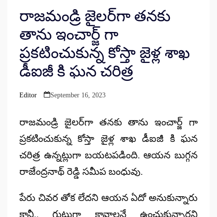
రాజమండ్రి జైలర్‌గా తనకు
తాను ఇంచార్జ్ గా
ప్రకటించుకున్న కోస్తా జైళ్ల శాఖ
డీఐజీ కి ఘన చరిత్ర
Editor
September 16, 2023
Posted
by
రాజమండ్రి జైలర్‌గా తనకు తాను ఇంచార్జ్ గా
ప్రకటించుకున్న కోస్తా జైళ్ల శాఖ డీఐజీ కి ఘన
చరిత్ర ఉన్నట్లుగా బయటపడింది. ఆయన బుగ్గన
రాజేంద్రనాథ్ రెడ్డి సమీప బంధువు.
పేరు చివర తోక లేదని ఆయన ఏదో అనుకున్నారు
కానీ.. గుట్టుగా కావాలనే ఉంచుకున్నారని