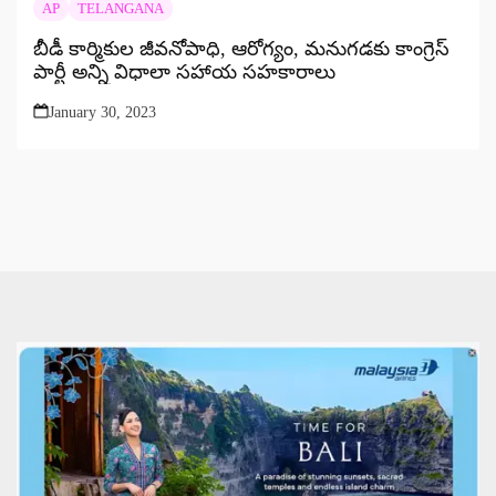
AP
TELANGANA
బీడీ కార్మికుల జీవనోపాధి, ఆరోగ్యం, మనుగడకు కాంగ్రెస్
పార్టీ అన్ని విధాలా సహాయ సహకారాలు
January 30, 2023