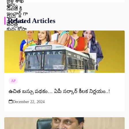
Related Articles
AP
ఉచిత బస్సు ప‌థ‌కం… ఏపీ స‌ర్కార్ కీల‌క నిర్ణ‌యం..!
December 22, 2024