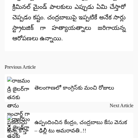
క్రిమినల్ మైండ్ పాలకులు ఎప్పుడు ఏమి చేస్తారో
చెప్పడం కష్టం. చంద్రబాబుపై ఇప్పటికే అనేక సార్లు
స్ట్రాటజిక్ గా హత్యాయత్నాలు జరిగాయన్న
ఆరోపణలు ఉన్నాయి.
Previous Article
Post
navigation
తెలంగాణలో కాంగ్రెస్‌కు మంచి రోజులు
Next Article
ఉప్పందించిన కేంద్రం, చంద్రబాబు కేసు వెనుక
– ఢిల్లీ టు అమరావతి..!!