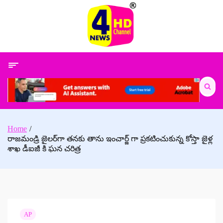
Skip
to
content
Search
for:
Home
రాజమండ్రి జైలర్‌గా తనకు తాను ఇంచార్జ్ గా ప్రకటించుకున్న కోస్తా జైళ్ల
శాఖ డీఐజీ కి ఘన చరిత్ర
AP