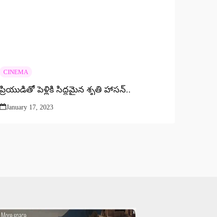
CINEMA
ప్రియుడితో పెళ్లికి సిద్ధమైన శృతి హాసన్‌..
January 17, 2023