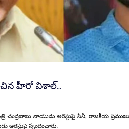
ంచిన హీరో విశాల్..
్రి చంద్రబాబు నాయుడు అరెస్టుపై సినీ, రాజకీయ ప్రముఖుల
ుడు అరెస్టుపై స్పందించారు.