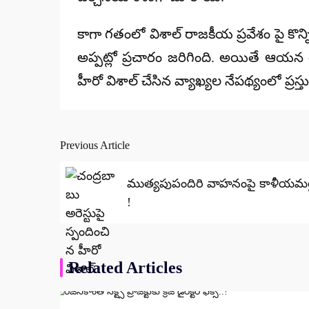
కాగా గతంలో విశాల్ రాజకీయ ప్రవేశం పై కొన్
అప్పట్లో ప్రచారం జరిగింది. అయితే ఆయన తన
హీరో విశాల్ చేసిన వ్యాఖ్యల నేపథ్యంలో ప్ర
Previous Article
Post
navigation
ముత్యపుపందిరి వాహనంపై కాళీయమర
!
Related Articles