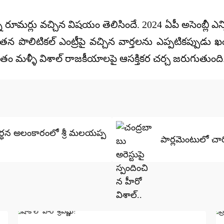
ని రూమర్లు వచ్చిన విషయం తెలిసిందే. 2024 ఏపీ అసెంబ్లీ ఎన
 పొలిటికల్ ఎంట్రీపై వచ్చిన వార్తలను ఎప్పటికప్పుడు ఖండ
స్తుతం మళ్ళీ విశాల్ రాజకీయాలపై ఆసక్తికర చర్చ జరుగుతుంది
్ధన అలంకారంలో శ్రీ మలయప్ప
పార్లమెంటులో చార