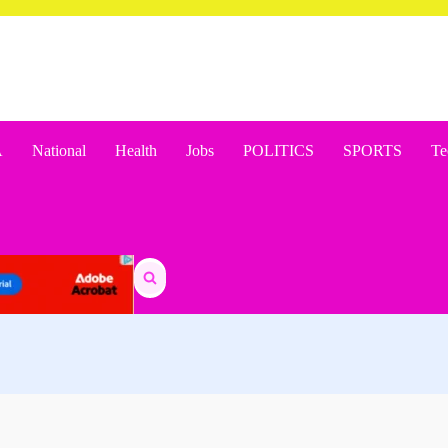
A
National
Health
Jobs
POLITICS
SPORTS
Te
Search
for: