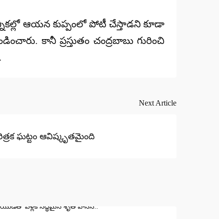
్నికల్లో ఆయన కుప్పంలో పోటీ చేస్తాడని కూడా
ించారు. కానీ ప్రస్తుతం చంద్రబాబు గురించి
.
Next Article
ిత్రక ఘట్టం ఆవిష్కృతమైంది