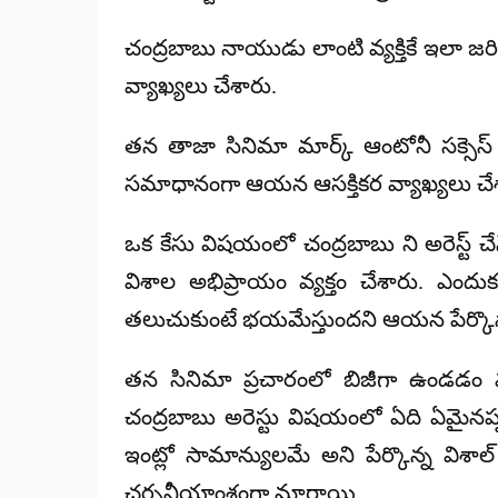
చంద్రబాబు నాయుడు లాంటి వ్యక్తికే ఇలా జర
వ్యాఖ్యలు చేశారు.
తన తాజా సినిమా మార్క్ ఆంటోనీ సక్సెస్ మీ
సమాధానంగా ఆయన ఆసక్తికర వ్యాఖ్యలు చేశా
ఒక కేసు విషయంలో చంద్రబాబు ని అరెస్ట్ 
విశాల అభిప్రాయం వ్యక్తం చేశారు. ఎందు
తలుచుకుంటే భయమేస్తుందని ఆయన పేర్కొన
తన సినిమా ప్రచారంలో బిజీగా ఉండడం వల
చంద్రబాబు అరెస్టు విషయంలో ఏది ఏమైనప్
ఇంట్లో సామాన్యులమే అని పేర్కొన్న విశాల
చర్చనీయాంశంగా మారాయి.