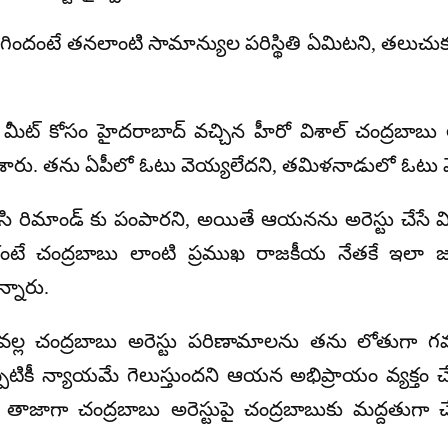
ిగిందంటే తనలాంటి సామాన్యుల పరిస్థితి ఏమిటని, తలుచుక
ట్ కోసం హైదరాబాద్ వచ్చిన హీరో విశాల్ చంద్రబాబు అరెస
రు. తను ఏపీలో ఓటు వెయ్యలేదని, తమిళనాడులో ఓటు వేశా
చేసి రిమాండ్ కు పంపారని, అయితే ఆయనను అరెస్టు చేసే
కంటే చంద్రబాబు లాంటి ప్రముఖ రాజకీయ నేతకే ఇలా జర
్నారు.
్ల చంద్రబాబు అరెస్టు పరిణామాలను తను లోతుగా గమని
పటికీ న్యాయమే గెలుస్తుందని ఆయన అభిప్రాయం వ్యక్తం
్ తాజాగా చంద్రబాబు అరెస్టుపై చంద్రబాబుకు మద్దతుగా చ