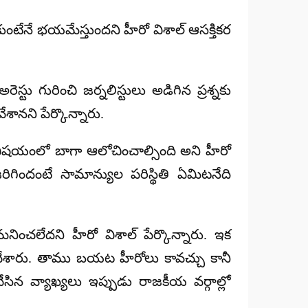
ుంటేనే భయమేస్తుందని హీరో విశాల్ ఆసక్తికర
్టు గురించి జర్నలిస్టులు అడిగిన ప్రశ్నకు
నని పేర్కొన్నారు.
 విషయంలో బాగా ఆలోచించాల్సింది అని హీరో
ిగిందంటే సామాన్యుల పరిస్థితి ఏమిటనేది
ంచలేదని హీరో విశాల్ పేర్కొన్నారు. ఇక
 చేశారు. తాము బయట హీరోలు కావచ్చు కానీ
ేసిన వ్యాఖ్యలు ఇప్పుడు రాజకీయ వర్గాల్లో