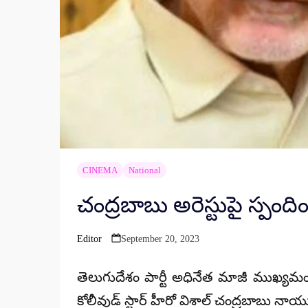
CINEMA
National
చంద్రబాబు అరెస్టుపై స్పంది
Editor
September 20, 2023
Posted
by
తెలుగుదేశం పార్టీ అధినేత మాజీ ముఖ్యమంత
కోలీవుడ్ స్టార్ హీరో విశాల్ చంద్రబాబు నాయ