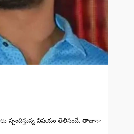
ు స్పందిస్తున్న విషయం తెలిసిందే. తాజాగా