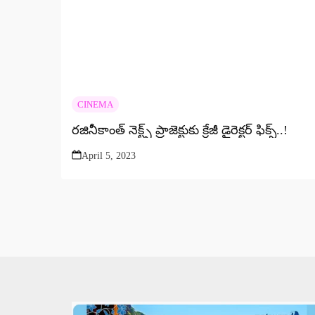
CINEMA
రజినీకాంత్ నెక్ట్స్ ప్రాజెక్టుకు క్రేజీ డైరెక్టర్ ఫిక్స్..!
April 5, 2023