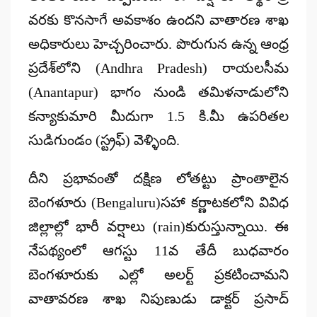
వరకు కొనసాగే అవకాశం ఉందని వాతారణ శాఖ
అధికారులు హెచ్చరించారు. పొరుగున ఉన్న ఆంధ్ర
ప్రదేశ్‌లోని (Andhra Pradesh) రాయలసీమ
(Anantapur) భాగం నుండి తమిళనాడులోని
కన్యాకుమారి మీదుగా 1.5 కి.మీ ఉపరితల
సుడిగుండం (స్ట్రఫ్) వెళ్ళింది.
దీని ప్రభావంతో దక్షిణ లోతట్టు ప్రాంతాలైన
బెంగళూరు (Bengaluru)సహా కర్ణాటకలోని వివిధ
జిల్లాల్లో భారీ వర్షాలు (rain)కురుస్తున్నాయి. ఈ
నేపథ్యంలో ఆగస్టు 11వ తేదీ బుధవారం
బెంగళూరుకు ఎల్లో అలర్ట్ ప్రకటించామని
వాతావరణ శాఖ నిపుణుడు డాక్టర్ ప్రసాద్