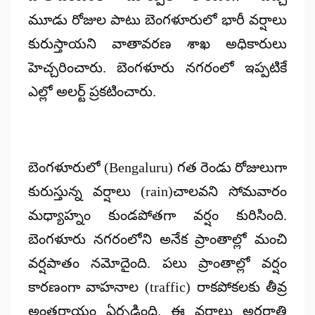
మూడు రోజుల పాటు బెంగళూరులో భారీ వర్షాలు
కురుస్తాయని వాతావరణ శాఖ అధికారులు
హెచ్చరించారు. బెంగళూరు నగరంలో ఇప్పటికే
ఎల్లో అలర్ట్ ప్రకటించారు.
బెంగళూరులో (Bengaluru) గత రెండు రోజులుగా
కురుస్తున్న వర్షాలు (rain)చాలవని సోమవారం
మధ్యాహ్నం కుండపోతగా వర్షం కురిసింది.
బెంగళూరు నగరంలోని అనేక ప్రాంతాల్లో మంచి
వర్షపాతం నమోదైంది. పలు ప్రాంతాల్లో వర్షం
కారణంగా వాహనాల (traffic) రాకపోకలకు తీవ్ర
అంతరాయం ఏర్పడింది. ఈ వర్షాలు అర్థరాత్రి