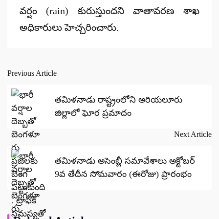
వర్షం (rain) కురుస్తుందని వాతావరణ శాఖ
అధికారులు హెచ్చరించారు.
Previous Article
Post
navigation
తమిళనాడు రాష్ట్రంలోని అరియలూరు
జిల్లాలో ఘోర ప్రమాదం
Next Article
తమిళనాడు అసెంబ్లీ సమావేశాలు అక్టోబర్
9వ తేదీన సోమవారం (ఈరోజు) ప్రారంభం