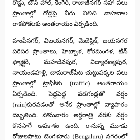
రోడ్డు, టౌన్ హాల్, కెంగేరి, రాజాజీనగర్ సహా పలు
ప్రాంతాల్లో రోడ్లపై నీరు నిలిచి వాహనాల
రాకపోకలకు అంతరాయం ఏర్పడింది.
హంపీనగర్‌, విజయనగర్‌, మెజెస్టిక్‌, జయనగర
పరిసర ప్రాంతాలు, హెబ్బాళ, కోరమంగళ, టిన్‌
ఫ్యాక్టరీ, మహదేవపుర, విద్యారణ్యపుర,
నాయండహళ్లి, చామరాజ్‌పేట చుట్టుపక్కల పలు
ప్రాంతాల్లో ట్రాఫిక్‌కు (traffic) అంతరాయం
ఏర్పడింది. పెద్దపెద్ద వడగండ్లతో వర్షం
(rain)కురవడంతో అనేక ప్రాంతాల్లో వ్యాపారం
దెబ్బతింది. సోమవారం అర్థరాత్రి వరకు వర్షం
కొనసాగే అవకాశం ఉంది. రానున్న మూడు
రోజులపాటు బెంగళూరు (Bengaluru) నగరంలో