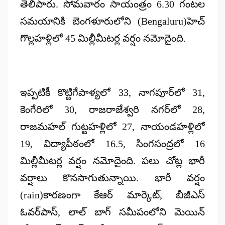
తెలిపారు. సోమవారం సాయంత్రం 6.30 గంటల
సమయానికి బెంగళూరులోని (Bengaluru)హెచ్
గొల్లహళ్లిలో 45 మిల్లీమీటర్ల వర్షం నమోదైంది.
ఇప్పటికీ కొట్టిగేపాళ్యలో 33, నాగపూర్‌లో 31,
కెంగేరిలో 30, రాజరాజేశ్వరి నగర్‌లో 28,
రాజమహల్‌ గుట్టహళ్లిలో 27, నాయండహళ్లిలో
19, విద్యాపీఠంలో 16.5, సింగసంద్రలో 16
మిల్లీమీటర్ల వర్షం నమోదైంది. పలు చోట్ల భారీ
వర్షాలు కొనసాగుతున్నాయి. భారీ వర్షం
(rain)కారణంగా కేఆర్ మార్కెట్, బీజీఎస్
ఓవర్‌పాస్, లాల్ బాగ్ సమీపంలోని మెయిన్