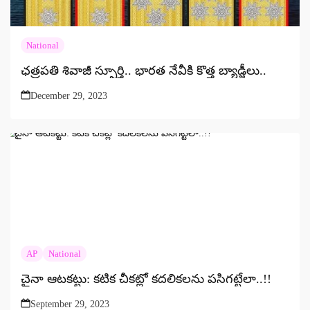
National
ఛత్రపతి శివాజీ స్ఫూర్తి.. భారత నేవీకి కొత్త బ్యాడ్జీలు..
December 29, 2023
AP
National
చైనా ఆటకట్టు: కటిక చీకట్లో కదలికలను పసిగట్టేలా..!!
September 29, 2023