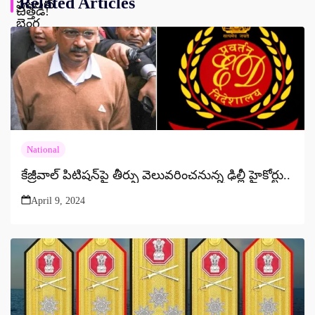
Related Articles
National
కేజ్రీవాల్ పిటిషన్‌పై తీర్పు వెలువరించనున్న ఢిల్లీ హైకోర్టు..
April 9, 2024