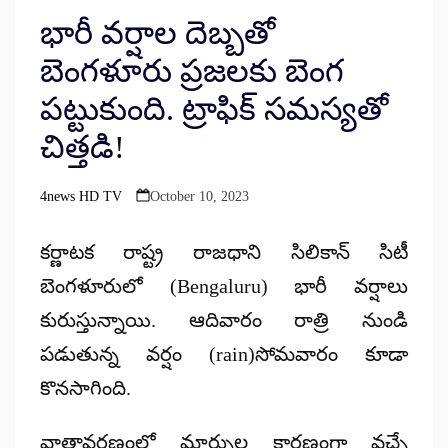
భారీ వర్షాల దెబ్బతో
బెంగళూరు ప్రజలకు బెంగ
పట్టుకుంది. ట్రాఫిక్ సమస్యతో
చిత్తడి!
4news HD TV
October 10, 2023
Posted
by
కర్ణాటక రాష్ట్ర రాజధాని సిలికాన్ సిటీ
బెంగళూరులో (Bengaluru) భారీ వర్షాలు
కురుస్తున్నాయి. ఆదివారం రాత్రి నుండి
పడుతున్న వర్షం (rain)సోమవారం కూడా
కొనసాగింది.
వాతావరణంలో మార్పుల కారణంగా వచ్చే