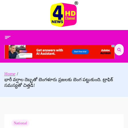
Skip
to
content
Search
for:
Home
భారీ వర్షాల దెబ్బతో బెంగళూరు ప్రజలకు బెంగ పట్టుకుంది. ట్రాఫిక్
సమస్యతో చిత్తడి!
National