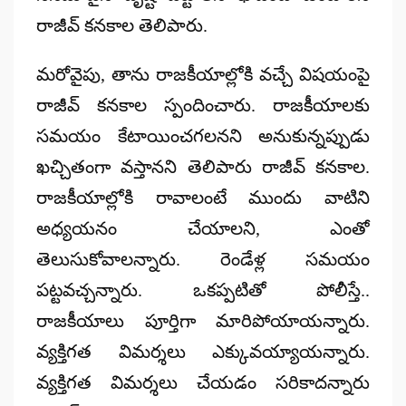
రాజీవ్ కనకాల తెలిపారు.
మరోవైపు, తాను రాజకీయాల్లోకి వచ్చే విషయంపై
రాజీవ్ కనకాల స్పందించారు. రాజకీయాలకు
సమయం కేటాయించగలనని అనుకున్నప్పుడు
ఖచ్చితంగా వస్తానని తెలిపారు రాజీవ్ కనకాల.
రాజకీయాల్లోకి రావాలంటే ముందు వాటిని
అధ్యయనం చేయాలని, ఎంతో
తెలుసుకోవాలన్నారు. రెండేళ్ల సమయం
పట్టవచ్చన్నారు. ఒకప్పటితో పోలీస్తే..
రాజకీయాలు పూర్తిగా మారిపోయాయన్నారు.
వ్యక్తిగత విమర్శలు ఎక్కువయ్యాయన్నారు.
వ్యక్తిగత విమర్శలు చేయడం సరికాదన్నారు