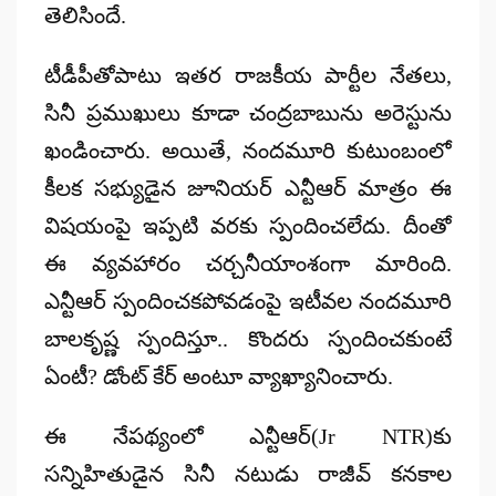
తెలిసిందే.
టీడీపీతోపాటు ఇతర రాజకీయ పార్టీల నేతలు,
సినీ ప్రముఖులు కూడా చంద్రబాబును అరెస్టును
ఖండించారు. అయితే, నందమూరి కుటుంబంలో
కీలక సభ్యుడైన జూనియర్ ఎన్టీఆర్ మాత్రం ఈ
విషయంపై ఇప్పటి వరకు స్పందించలేదు. దీంతో
ఈ వ్యవహారం చర్చనీయాంశంగా మారింది.
ఎన్టీఆర్ స్పందించకపోవడంపై ఇటీవల నందమూరి
బాలకృష్ణ స్పందిస్తూ.. కొందరు స్పందించకుంటే
ఏంటీ? డోంట్ కేర్ అంటూ వ్యాఖ్యానించారు.
ఈ నేపథ్యంలో ఎన్టీఆర్‌(Jr NTR)కు
సన్నిహితుడైన సినీ నటుడు రాజీవ్ కనకాల