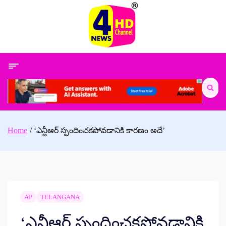
Skip
to
content
Search
for:
Home
‘ఎన్టీఆర్ స్పందించకపోవడానికి కారణం అదే’
AP
TELANGANA
‘ఎన్టీఆర్ స్పందించకపోవడానికి